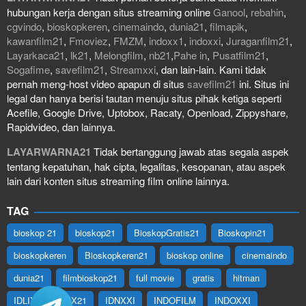
hubungan kerja dengan situs streaming online
Ganool
,
rebahin
,
cgvindo
,
bioskopkeren
,
cinemaindo
,
dunia21
,
filmapik
,
kawanfilm21
,
Fmoviez
,
FMZM
,
indoxx1
,
indoxxi
,
Juraganfilm21
,
Layarkaca21
,
lk21
,
Melongfilm
,
nb21
,
Pahe in
,
Pusatfilm21
,
Sogafime
,
savefilm21
,
Streamxxi
, dan lain-lain. Kami tidak
pernah meng-host video apapun di situs
savefilm21
ini. Situs ini
legal dan hanya berisi tautan menuju situs pihak ketiga seperti
Acefile, Google Drive, Uptobox, Racaty, Openload, Zippyshare,
Rapidvideo, dan lainnya.
LAYARWARNA21
Tidak bertanggung jawab atas segala aspek
tentang kepatuhan, hak cipta, legalitas, kesopanan, atau aspek
lain dari konten situs streaming film online lainnya.
TAG
bioskop 21
bioskop21
BioskopGratis21
Bioskopin21
bioskopkeren
Bioskopkeren21
bioskop online
cinemaindo
dunia21
filmbioskop21
full movie
gratis
hitman
IDLIX
IDLIX21
IDNXXI
INDOFILM
INDOXXI