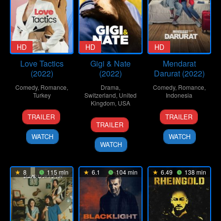
HD
HD
HD
Love Tactics
Gigi & Nate
Mendarat
(2022)
(2022)
Darurat (2022)
Comedy
,
Romance
,
Drama
,
Comedy
,
Romance
,
Turkey
Switzerland
,
United
Indonesia
Kingdom
,
USA
11
Emre
8
Pandji
TRAILER
TRAILER
2
Nick
Feb
Kabakuşak
Sep
Pragiwakso
TRAILER
Sep
Hamm
2022
2022
WATCH
WATCH
2022
WATCH
8
115 min
6.1
104 min
6.49
138 min