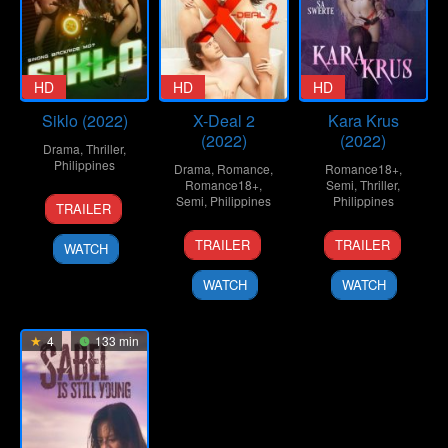
HD
HD
HD
Siklo (2022)
X-Deal 2
Kara Krus
(2022)
(2022)
Drama
,
Thriller
,
Philippines
Drama
,
Romance
,
Romance18+
,
Romance18+
,
Semi
,
Thriller
,
7
Roman
Semi
,
Philippines
Philippines
TRAILER
Jan
Perez
25
Lawrence
4
G.B.
2022
Jr.
TRAILER
TRAILER
WATCH
Mar
Fajardo
Nov
Sampedro
2022
2022
WATCH
WATCH
4
133 min