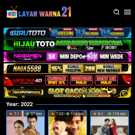
Skip
to
content
Year:
2022
7.1
97 min
7.639
114 min
6.1
113 min