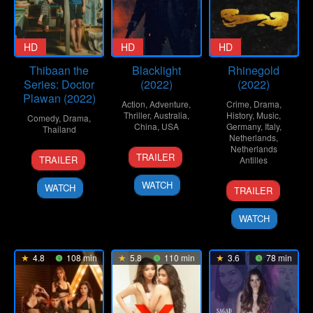
HD
HD
HD
Thibaan the
Blacklight
Rhinegold
Series: Doctor
(2022)
(2022)
Plawan (2022)
Action
,
Adventure
,
Crime
,
Drama
,
Thriller
,
Australia
,
History
,
Music
,
Comedy
,
Drama
,
China
,
USA
Germany
,
Italy
,
Thailand
Netherlands
,
10
Oliver
Netherlands
10
Surasak
TRAILER
TRAILER
Antilles
Feb
Tummel
Mar
Pongsorn
2022
2022
27
Fatih
WATCH
WATCH
TRAILER
Oct
Akin
2022
WATCH
4.8
108 min
5.8
110 min
3.6
78 min