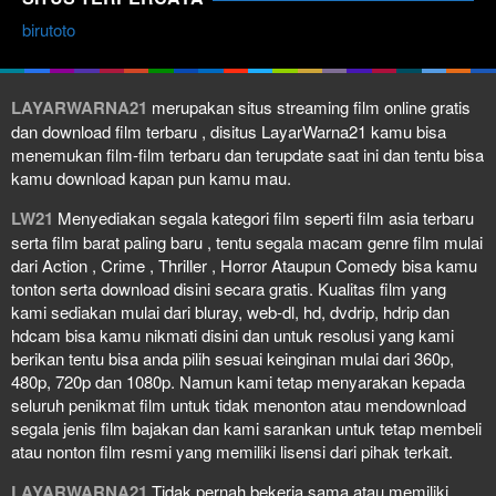
birutoto
LAYARWARNA21
merupakan situs streaming film online gratis
dan download film terbaru , disitus LayarWarna21 kamu bisa
menemukan film-film terbaru dan terupdate saat ini dan tentu bisa
kamu download kapan pun kamu mau.
LW21
Menyediakan segala kategori film seperti film asia terbaru
serta film barat paling baru , tentu segala macam genre film mulai
dari Action , Crime , Thriller , Horror Ataupun Comedy bisa kamu
tonton serta download disini secara gratis. Kualitas film yang
kami sediakan mulai dari bluray, web-dl, hd, dvdrip, hdrip dan
hdcam bisa kamu nikmati disini dan untuk resolusi yang kami
berikan tentu bisa anda pilih sesuai keinginan mulai dari 360p,
480p, 720p dan 1080p. Namun kami tetap menyarakan kepada
seluruh penikmat film untuk tidak menonton atau mendownload
segala jenis film bajakan dan kami sarankan untuk tetap membeli
atau nonton film resmi yang memiliki lisensi dari pihak terkait.
LAYARWARNA21
Tidak pernah bekerja sama atau memiliki