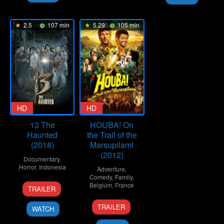
2.5
107 min
5.295
105 min
HD
HD
13 The
HOUBA! On
Haunted
the Trail of the
(2018)
Marsupilami
(2012)
Documentary
,
Horror
,
Indonesia
Adventure
,
Comedy
,
Family
,
26
Muhammad
Belgium
,
France
TRAILER
Jul
Rusni
3
Alain
2018
TRAILER
WATCH
Apr
Chabat
2012