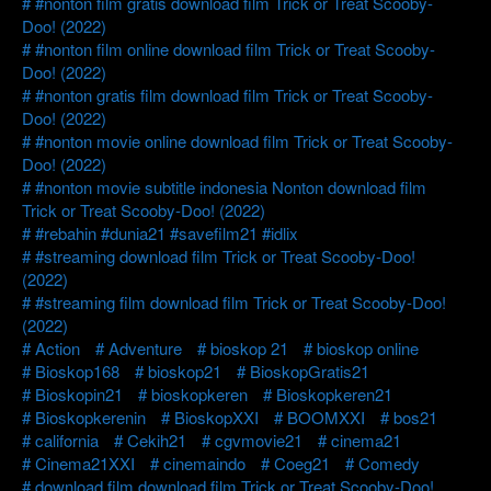
#nonton film gratis download film Trick or Treat Scooby-
Doo! (2022)
#nonton film online download film Trick or Treat Scooby-
Doo! (2022)
#nonton gratis film download film Trick or Treat Scooby-
Doo! (2022)
#nonton movie online download film Trick or Treat Scooby-
Doo! (2022)
#nonton movie subtitle indonesia Nonton download film
Trick or Treat Scooby-Doo! (2022)
#rebahin #dunia21 #savefilm21 #idlix
#streaming download film Trick or Treat Scooby-Doo!
(2022)
#streaming film download film Trick or Treat Scooby-Doo!
(2022)
Action
Adventure
bioskop 21
bioskop online
Bioskop168
bioskop21
BioskopGratis21
Bioskopin21
bioskopkeren
Bioskopkeren21
Bioskopkerenin
BioskopXXI
BOOMXXI
bos21
california
Cekih21
cgvmovie21
cinema21
Cinema21XXI
cinemaindo
Coeg21
Comedy
download film download film Trick or Treat Scooby-Doo!