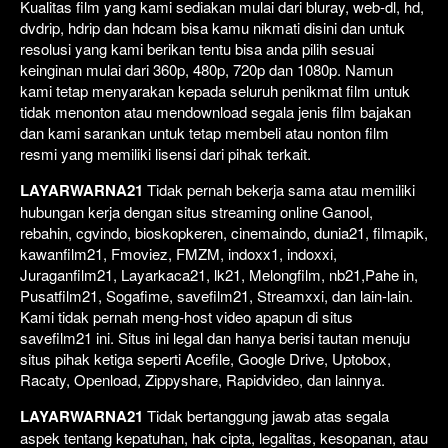
Kualitas film yang kami sediakan mulai dari bluray, web-dl, hd,
dvdrip, hdrip dan hdcam bisa kamu nikmati disini dan untuk
resolusi yang kami berikan tentu bisa anda pilih sesuai
keinginan mulai dari 360p, 480p, 720p dan 1080p. Namun
kami tetap menyarakan kepada seluruh penikmat film untuk
tidak menonton atau mendownload segala jenis film bajakan
dan kami sarankan untuk tetap membeli atau nonton film
resmi yang memiliki lisensi dari pihak terkait.
LAYARWARNA21
Tidak pernah bekerja sama atau memiliki
hubungan kerja dengan situs streaming online Ganool,
rebahin, cgvindo, bioskopkeren, cinemaindo, dunia21, filmapik,
kawanfilm21, Fmoviez, FMZM, indoxx1, indoxxi,
Juraganfilm21, Layarkaca21, lk21, Melongfilm, nb21,Pahe in,
Pusatfilm21, Sogafime, savefilm21, Streamxxi, dan lain-lain.
Kami tidak pernah meng-host video apapun di situs
savefilm21 ini. Situs ini legal dan hanya berisi tautan menuju
situs pihak ketiga seperti Acefile, Google Drive, Uptobox,
Racaty, Openload, Zippyshare, Rapidvideo, dan lainnya.
LAYARWARNA21
Tidak bertanggung jawab atas segala
aspek tentang kepatuhan, hak cipta, legalitas, kesopanan, atau