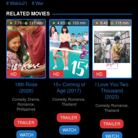
Waktu21
War
RELATED MOVIES
7.768
131 min
4.839
103 min
6.45
115 min
HD
HD
HD
18th Rose
15+ Coming of
I Love You Two
(2026)
Age (2017)
Thousand
(2023)
Comedy
,
Drama
,
Comedy
,
Romance
,
Romance
,
Thailand
Comedy
,
Romance
,
Philippines
Thailand
3
Naphat
TRAILER
9
Dolly
12
Nareubadee
Aug
Chitveerapat
TRAILER
TRAILER
Apr
Dulu
Oct
Wetchakam
2017
WATCH
2026
2023
WATCH
WATCH