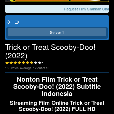
Request Film Silahkan Chat Ke
Server 1
Trick or Treat Scooby-Doo!
(2022)
Click To Play
Lewati >>>
166
votes, average
7.2
out of 10
Nonton Film Trick or Treat
Scooby-Doo! (2022) Subtitle
Indonesia
Streaming Film Online Trick or Treat
Scooby-Doo! (2022) FULL HD