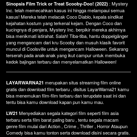
Sinopsis Film Trick or Treat Scooby-Doo! (2022)
: Mystery
Inc. telah memecahkan kasus ini hingga melampaui semua
kasus! Mereka telah melacak Coco Diablo, kepala sindikat
kejahatan kostum yang terkenal kejam. Dengan Coco dan
kucingnya di penjara, Mystery Inc. berpikir mereka akhirnya
bisa menikmati istirahat. Salah! Tiba-tiba, hantu doppelgänger
yang mengancam dari kru Scooby dan musuh klasik favorit
muncul di Coolsville untuk mengancam Halloween. Sekarang
terserah pada anak-anak yang ikut campur untuk membuka
kedok bajingan terbaru dan menyelamatkan Halloween!
LAYARWARNA21
merupakan situs streaming film online
gratis dan download film terbaru , disitus LayarWarna21 kamu
bisa menemukan film-film terbaru dan terupdate saat ini dan
tentu bisa kamu download kapan pun kamu mau.
LW21
Menyediakan segala kategori film seperti film asia
terbaru serta film barat paling baru , tentu segala macam
genre film mulai dari Action , Crime , Thriller , Horror Ataupun
Comedy bisa kamu tonton serta download disini secara gratis.