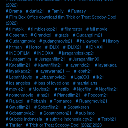
(2022)
Drama
dunia21
Family
Fantasy
Film Box Office download film Trick or Treat Scooby-Doo!
(2022)
filmapik
filmbioskop21
filmroster
full movie
Gosemut
Grandxxi
gratis
Gudangfilm21
Gudangmovie
gudangmovie21
halloween
History
hitman
Horror
IDLIX
IDLIX21
IDNXXI
INDOFILM
INDOXXI
juraganbioskop21
Juraganfilm
Juraganfilm21
Juraganfilm99
Kacafilm21
Kawanfilm21
layarindo21
layarkaca
layarkaca21
layarwarna21 —
lebah21
LebahMovie
Lebahmovie21
LigaXXI
lk21
los angeles
loss of loved one
martial arts
movie21
Movies21
netflix
Ngefilm
Ngefilm21
nontonmovie
ns21
Planetfilm21
Popcorn21
Rajaxxi
Rebahin
Romance
Ruangmovie21
Savefilm21
Sobatfilm21
Sobatkeren
Sobatmovie21
Sobatnonton21
sub indo
Subtitle Indonesia
subtitle indonesia cgv21
Terbit21
Thriller
Trick or Treat Scooby-Doo! (2022)2023