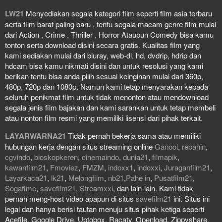
LW21
Menyediakan segala kategori film seperti film asia terbaru
serta film barat paling baru , tentu segala macam genre film mulai
dari Action , Crime , Thriller , Horror Ataupun Comedy bisa kamu
tonton serta download disini secara gratis. Kualitas film yang
kami sediakan mulai dari bluray, web-dl, hd, dvdrip, hdrip dan
hdcam bisa kamu nikmati disini dan untuk resolusi yang kami
berikan tentu bisa anda pilih sesuai keinginan mulai dari 360p,
480p, 720p dan 1080p. Namun kami tetap menyarakan kepada
seluruh penikmat film untuk tidak menonton atau mendownload
segala jenis film bajakan dan kami sarankan untuk tetap membeli
atau nonton film resmi yang memiliki lisensi dari pihak terkait.
LAYARWARNA21
Tidak pernah bekerja sama atau memiliki
hubungan kerja dengan situs streaming online
Ganool
,
rebahin
,
cgvindo
,
bioskopkeren
,
cinemaindo
,
dunia21
,
filmapik
,
kawanfilm21
,
Fmoviez
,
FMZM
,
indoxx1
,
indoxxi
,
Juraganfilm21
,
Layarkaca21
,
lk21
,
Melongfilm
,
nb21
,
Pahe in
,
Pusatfilm21
,
Sogafime
,
savefilm21
,
Streamxxi
, dan lain-lain. Kami tidak
pernah meng-host video apapun di situs
savefilm21
ini. Situs ini
legal dan hanya berisi tautan menuju situs pihak ketiga seperti
Acefile, Google Drive, Uptobox, Racaty, Openload, Zippyshare,