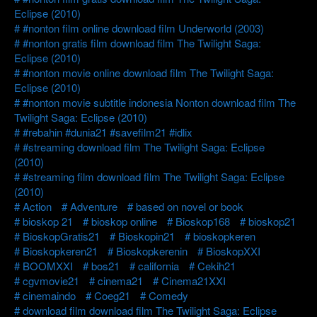
Eclipse (2010)
#nonton film online download film Underworld (2003)
#nonton gratis film download film The Twilight Saga:
Eclipse (2010)
#nonton movie online download film The Twilight Saga:
Eclipse (2010)
#nonton movie subtitle indonesia Nonton download film The
Twilight Saga: Eclipse (2010)
#rebahin #dunia21 #savefilm21 #idlix
#streaming download film The Twilight Saga: Eclipse
(2010)
#streaming film download film The Twilight Saga: Eclipse
(2010)
Action
Adventure
based on novel or book
bioskop 21
bioskop online
Bioskop168
bioskop21
BioskopGratis21
Bioskopin21
bioskopkeren
Bioskopkeren21
Bioskopkerenin
BioskopXXI
BOOMXXI
bos21
california
Cekih21
cgvmovie21
cinema21
Cinema21XXI
cinemaindo
Coeg21
Comedy
download film download film The Twilight Saga: Eclipse