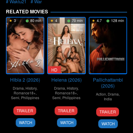
Waktu21
War
RELATED MOVIES
3
80 min
4
70 min
4.7
128 min
HD
Hibla 2 (2026)
Helena (2026)
Pallichattambi
(2026)
Drama
,
History
,
Drama
,
History
,
Romance18+
,
Romance18+
,
Action
,
Drama
,
Semi
,
Philippines
Semi
,
Philippines
India
30
Topel
3
Omar
15
Dijo
TRAILER
TRAILER
TRAILER
Jun
Lee
Jul
Deroca
Apr
Jose
2026
2026
2026
Antony
WATCH
WATCH
WATCH