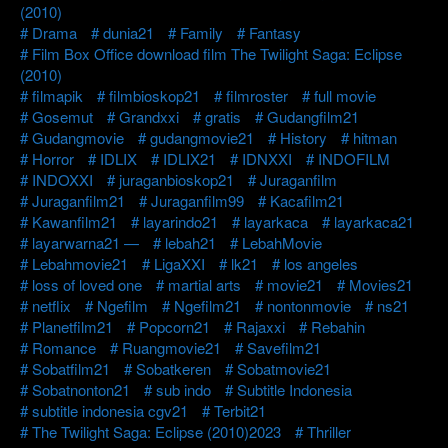
(2010)
Drama
dunia21
Family
Fantasy
Film Box Office download film The Twilight Saga: Eclipse
(2010)
filmapik
filmbioskop21
filmroster
full movie
Gosemut
Grandxxi
gratis
Gudangfilm21
Gudangmovie
gudangmovie21
History
hitman
Horror
IDLIX
IDLIX21
IDNXXI
INDOFILM
INDOXXI
juraganbioskop21
Juraganfilm
Juraganfilm21
Juraganfilm99
Kacafilm21
Kawanfilm21
layarindo21
layarkaca
layarkaca21
layarwarna21 —
lebah21
LebahMovie
Lebahmovie21
LigaXXI
lk21
los angeles
loss of loved one
martial arts
movie21
Movies21
netflix
Ngefilm
Ngefilm21
nontonmovie
ns21
Planetfilm21
Popcorn21
Rajaxxi
Rebahin
Romance
Ruangmovie21
Savefilm21
Sobatfilm21
Sobatkeren
Sobatmovie21
Sobatnonton21
sub indo
Subtitle Indonesia
subtitle indonesia cgv21
Terbit21
The Twilight Saga: Eclipse (2010)2023
Thriller