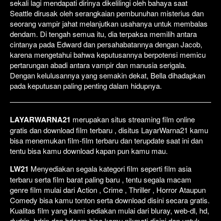
sekali lagi mendapati dirinya dikelilingi oleh bahaya saat
Seattle dirusak oleh serangkaian pembunuhan misterius dan
seorang vampir jahat melanjutkan usahanya untuk membalas
dendam. Di tengah semua itu, dia terpaksa memilih antara
cintanya pada Edward dan persahabatannya dengan Jacob,
karena mengetahui bahwa keputusannya berpotensi memicu
pertarungan abadi antara vampir dan manusia serigala.
Dengan kelulusannya yang semakin dekat, Bella dihadapkan
pada keputusan paling penting dalam hidupnya.
LAYARWARNA21
merupakan situs streaming film online
gratis dan download film terbaru , disitus LayarWarna21 kamu
bisa menemukan film-film terbaru dan terupdate saat ini dan
tentu bisa kamu download kapan pun kamu mau.
LW21
Menyediakan segala kategori film seperti film asia
terbaru serta film barat paling baru , tentu segala macam
genre film mulai dari Action , Crime , Thriller , Horror Ataupun
Comedy bisa kamu tonton serta download disini secara gratis.
Kualitas film yang kami sediakan mulai dari bluray, web-dl, hd,
dvdrip, hdrip dan hdcam bisa kamu nikmati disini dan untuk