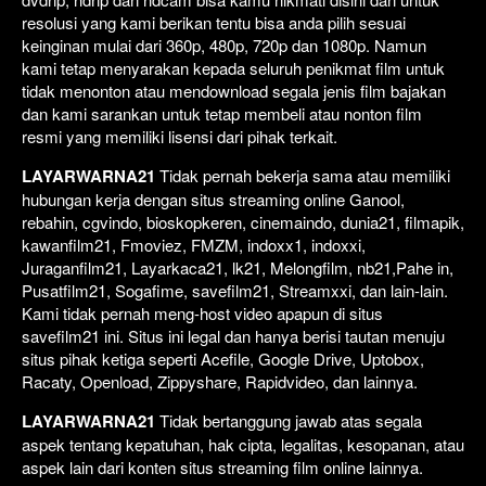
resolusi yang kami berikan tentu bisa anda pilih sesuai
keinginan mulai dari 360p, 480p, 720p dan 1080p. Namun
kami tetap menyarakan kepada seluruh penikmat film untuk
tidak menonton atau mendownload segala jenis film bajakan
dan kami sarankan untuk tetap membeli atau nonton film
resmi yang memiliki lisensi dari pihak terkait.
LAYARWARNA21
Tidak pernah bekerja sama atau memiliki
hubungan kerja dengan situs streaming online Ganool,
rebahin, cgvindo, bioskopkeren, cinemaindo, dunia21, filmapik,
kawanfilm21, Fmoviez, FMZM, indoxx1, indoxxi,
Juraganfilm21, Layarkaca21, lk21, Melongfilm, nb21,Pahe in,
Pusatfilm21, Sogafime, savefilm21, Streamxxi, dan lain-lain.
Kami tidak pernah meng-host video apapun di situs
savefilm21 ini. Situs ini legal dan hanya berisi tautan menuju
situs pihak ketiga seperti Acefile, Google Drive, Uptobox,
Racaty, Openload, Zippyshare, Rapidvideo, dan lainnya.
LAYARWARNA21
Tidak bertanggung jawab atas segala
aspek tentang kepatuhan, hak cipta, legalitas, kesopanan, atau
aspek lain dari konten situs streaming film online lainnya.