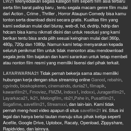
LW21
Menyediakan segala kategori film seperti film asia terbaru
serta film barat paling baru , tentu segala macam genre film mulai
dari Action , Crime , Thriller , Horror Ataupun Comedy bisa kamu
tonton serta download disini secara gratis. Kualitas film yang
kami sediakan mulai dari bluray, web-dl, hd, dvdrip, hdrip dan
hdcam bisa kamu nikmati disini dan untuk resolusi yang kami
berikan tentu bisa anda pilih sesuai keinginan mulai dari 360p,
480p, 720p dan 1080p. Namun kami tetap menyarakan kepada
seluruh penikmat film untuk tidak menonton atau mendownload
segala jenis film bajakan dan kami sarankan untuk tetap membeli
atau nonton film resmi yang memiliki lisensi dari pihak terkait.
LAYARWARNA21
Tidak pernah bekerja sama atau memiliki
hubungan kerja dengan situs streaming online
Ganool
,
rebahin
,
cgvindo
,
bioskopkeren
,
cinemaindo
,
dunia21
,
filmapik
,
kawanfilm21
,
Fmoviez
,
FMZM
,
indoxx1
,
indoxxi
,
Juraganfilm21
,
Layarkaca21
,
lk21
,
Melongfilm
,
nb21
,
Pahe in
,
Pusatfilm21
,
Sogafime
,
savefilm21
,
Streamxxi
, dan lain-lain. Kami tidak
pernah meng-host video apapun di situs
savefilm21
ini. Situs ini
legal dan hanya berisi tautan menuju situs pihak ketiga seperti
Acefile, Google Drive, Uptobox, Racaty, Openload, Zippyshare,
Rapidvideo, dan lainnya.