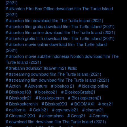
(2021)
#Nonton Film Box Office download film The Turtle Island
(2021)
#nonton film download film The Turtle Island (2021)
#nonton film gratis download film The Turtle Island (2021)
#nonton film online download film The Turtle Island (2021)
#nonton gratis film download film The Turtle Island (2021)
#nonton movie online download film The Turtle Island
(2021)
#nonton movie subtitle indonesia Nonton download film The
Turtle Island (2021)
#rebahin #dunia21 #savefilm21 #idlix
#streaming download film The Turtle Island (2021)
#streaming film download film The Turtle Island (2021)
Action
Adventure
bioskop 21
bioskop online
Bioskop168
bioskop21
BioskopGratis21
Bioskopin21
bioskopkeren
Bioskopkeren21
Bioskopkerenin
BioskopXXI
BOOMXXI
bos21
california
Cekih21
cgvmovie21
cinema21
Cinema21XXI
cinemaindo
Coeg21
Comedy
download film download film The Turtle Island (2021)