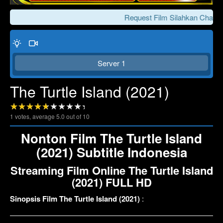
Request Film Silahkan Chat Ke
Server 1
The Turtle Island (2021)
1
votes, average
5.0
out of 10
Click To Play
Lewati >>>
Nonton Film The Turtle Island
(2021) Subtitle Indonesia
Streaming Film Online The Turtle Island
(2021) FULL HD
Sinopsis Film The Turtle Island (2021)
: