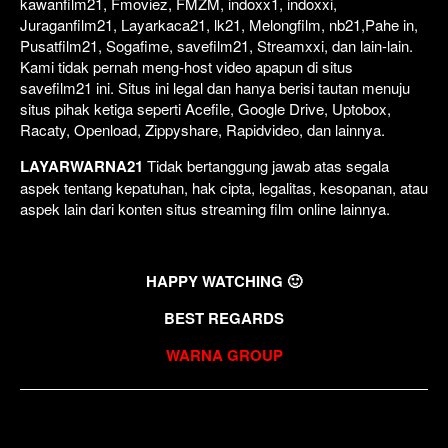
kawanfilm21, Fmoviez, FMZM, indoxx1, indoxxi,
Juraganfilm21, Layarkaca21, lk21, Melongfilm, nb21,Pahe in,
Pusatfilm21, Sogafime, savefilm21, Streamxxi, dan lain-lain.
Kami tidak pernah meng-host video apapun di situs
savefilm21 ini. Situs ini legal dan hanya berisi tautan menuju
situs pihak ketiga seperti Acefile, Google Drive, Uptobox,
Racaty, Openload, Zippyshare, Rapidvideo, dan lainnya.
LAYARWARNA21
Tidak bertanggung jawab atas segala
aspek tentang kepatuhan, hak cipta, legalitas, kesopanan, atau
aspek lain dari konten situs streaming film online lainnya.
HAPPY WATCHING 🙂
BEST REGARDS
WARNA GROUP