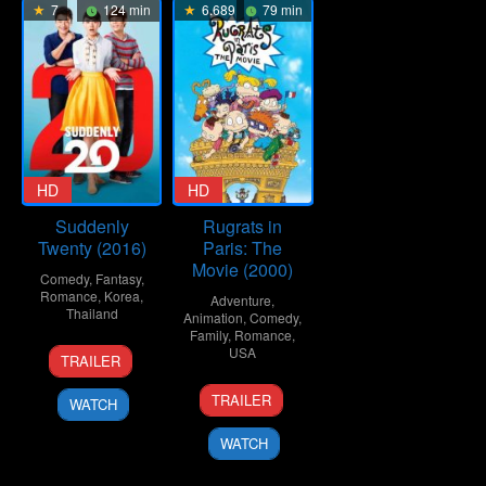
7
124 min
6.689
79 min
HD
HD
Suddenly
Rugrats in
Twenty (2016)
Paris: The
Movie (2000)
Comedy
,
Fantasy
,
Romance
,
Korea
,
Adventure
,
Thailand
Animation
,
Comedy
,
Family
,
Romance
,
24
Supat
USA
TRAILER
Nov
Rangsipat
17
Stig
2016
TRAILER
WATCH
Nov
Bergqvist
2000
WATCH