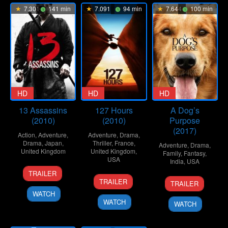
7.301
141 min
7.091
94 min
7.644
100 min
HD
HD
HD
13 Assassins
127 Hours
A Dog’s
(2010)
(2010)
Purpose
(2017)
Action
,
Adventure
,
Adventure
,
Drama
,
Drama
,
Japan
,
Thriller
,
France
,
Adventure
,
Drama
,
United Kingdom
United Kingdom
,
Family
,
Fantasy
,
USA
India
,
USA
25
Takashi
TRAILER
12
Danny
19
Lasse
Sep
Miike
TRAILER
TRAILER
Nov
Boyle
Jan
Hallström
2010
WATCH
2010
2017
WATCH
WATCH