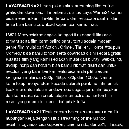
LAYARWARNA21
merupakan situs streaming film online
gratis dan download film terbaru , disitus LayarWarna21 kamu
bisa menemukan film-film terbaru dan terupdate saat ini dan
tentu bisa kamu download kapan pun kamu mau.
LW21
Menyediakan segala kategori film seperti film asia
terbaru serta film barat paling baru , tentu segala macam
genre film mulai dari Action , Crime , Thriller , Horror Ataupun
Comedy bisa kamu tonton serta download disini secara gratis.
Kualitas film yang kami sediakan mulai dari bluray, web-dl, hd,
dvdrip, hdrip dan hdcam bisa kamu nikmati disini dan untuk
resolusi yang kami berikan tentu bisa anda pilih sesuai
keinginan mulai dari 360p, 480p, 720p dan 1080p. Namun
kami tetap menyarakan kepada seluruh penikmat film untuk
tidak menonton atau mendownload segala jenis film bajakan
dan kami sarankan untuk tetap membeli atau nonton film
resmi yang memiliki lisensi dari pihak terkait.
LAYARWARNA21
Tidak pernah bekerja sama atau memiliki
hubungan kerja dengan situs streaming online Ganool,
rebahin, cgvindo, bioskopkeren, cinemaindo, dunia21, filmapik,