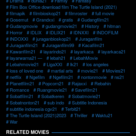
Drama
dunia21
Family
Fantasy
Film Box Office download film The Turtle Island (2021)
filmapik
filmbioskop21
filmroster
full movie
Gosemut
Grandxxi
gratis
Gudangfilm21
Gudangmovie
gudangmovie21
History
hitman
Horror
IDLIX
IDLIX21
IDNXXI
INDOFILM
INDOXXI
juraganbioskop21
Juraganfilm
Juraganfilm21
Juraganfilm99
Kacafilm21
Kawanfilm21
layarindo21
layarkaca
layarkaca21
layarwarna21 —
lebah21
LebahMovie
Lebahmovie21
LigaXXI
lk21
los angeles
loss of loved one
martial arts
movie21
Movies21
netflix
Ngefilm
Ngefilm21
nontonmovie
ns21
Planetfilm21
Popcorn21
Rajaxxi
Rebahin
Romance
Ruangmovie21
Savefilm21
Sobatfilm21
Sobatkeren
Sobatmovie21
Sobatnonton21
sub indo
Subtitle Indonesia
subtitle indonesia cgv21
Terbit21
The Turtle Island (2021)2023
Thriller
Waktu21
War
RELATED MOVIES