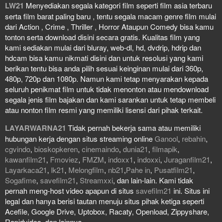
LW21
Menyediakan segala kategori film seperti film asia terbaru
serta film barat paling baru , tentu segala macam genre film mulai
dari Action , Crime , Thriller , Horror Ataupun Comedy bisa kamu
tonton serta download disini secara gratis. Kualitas film yang
kami sediakan mulai dari bluray, web-dl, hd, dvdrip, hdrip dan
hdcam bisa kamu nikmati disini dan untuk resolusi yang kami
berikan tentu bisa anda pilih sesuai keinginan mulai dari 360p,
480p, 720p dan 1080p. Namun kami tetap menyarakan kepada
seluruh penikmat film untuk tidak menonton atau mendownload
segala jenis film bajakan dan kami sarankan untuk tetap membeli
atau nonton film resmi yang memiliki lisensi dari pihak terkait.
LAYARWARNA21
Tidak pernah bekerja sama atau memiliki
hubungan kerja dengan situs streaming online
Ganool
,
rebahin
,
cgvindo
,
bioskopkeren
,
cinemaindo
,
dunia21
,
filmapik
,
kawanfilm21
,
Fmoviez
,
FMZM
,
indoxx1
,
indoxxi
,
Juraganfilm21
,
Layarkaca21
,
lk21
,
Melongfilm
,
nb21
,
Pahe in
,
Pusatfilm21
,
Sogafime
,
savefilm21
,
Streamxxi
, dan lain-lain. Kami tidak
pernah meng-host video apapun di situs
savefilm21
ini. Situs ini
legal dan hanya berisi tautan menuju situs pihak ketiga seperti
Acefile, Google Drive, Uptobox, Racaty, Openload, Zippyshare,
Rapidvideo, dan lainnya.