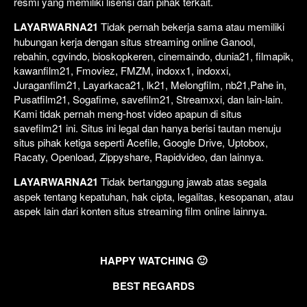
resmi yang memiliki lisensi dari pihak terkait.
LAYARWARNA21
Tidak pernah bekerja sama atau memiliki
hubungan kerja dengan situs streaming online Ganool,
rebahin, cgvindo, bioskopkeren, cinemaindo, dunia21, filmapik,
kawanfilm21, Fmoviez, FMZM, indoxx1, indoxxi,
Juraganfilm21, Layarkaca21, lk21, Melongfilm, nb21,Pahe in,
Pusatfilm21, Sogafime, savefilm21, Streamxxi, dan lain-lain.
Kami tidak pernah meng-host video apapun di situs
savefilm21 ini. Situs ini legal dan hanya berisi tautan menuju
situs pihak ketiga seperti Acefile, Google Drive, Uptobox,
Racaty, Openload, Zippyshare, Rapidvideo, dan lainnya.
LAYARWARNA21
Tidak bertanggung jawab atas segala
aspek tentang kepatuhan, hak cipta, legalitas, kesopanan, atau
aspek lain dari konten situs streaming film online lainnya.
HAPPY WATCHING 🙂
BEST REGARDS