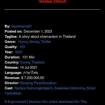
WARNA GROUP
By:
layarwarna21
Posted on:
December 1, 2023
Tagline:
A story about shamanism in Thailand
Genre:
Horror
,
Movie
,
Thriller
Quality:
HD
Year:
2021
Duration:
131 Min
Country:
Korea
,
Thailand
Release:
14 Jul 2021
Language:
ภาษาไทย
Revenue:
$ 7.230.000,00
Director:
Banjong Pisanthanakun
Cast:
Narilya Gulmongkolpech
,
Sawanee Utoomma
,
Sirani
Yankittikan
#cgvmovie21 #nonton film online download film The