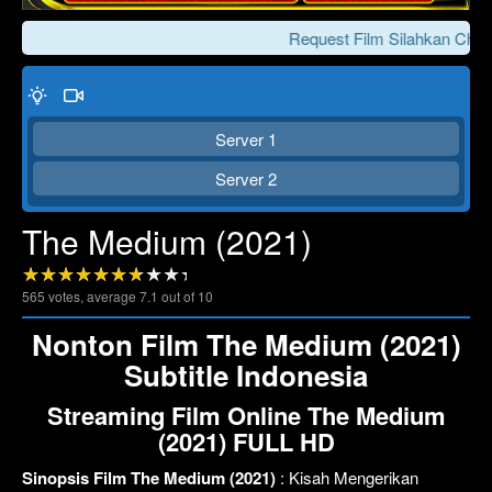
Request Film Silahkan Chat 
Server 1
Server 2
The Medium (2021)
Click To Play
Lewati >>>
565
votes, average
7.1
out of 10
Nonton Film The Medium (2021)
Subtitle Indonesia
Streaming Film Online The Medium
(2021) FULL HD
Sinopsis Film The Medium (2021)
: Kisah Mengerikan