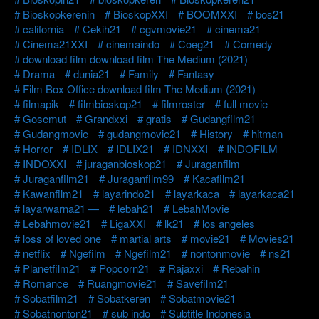
Bioskopkerenin
BioskopXXI
BOOMXXI
bos21
california
Cekih21
cgvmovie21
cinema21
Cinema21XXI
cinemaindo
Coeg21
Comedy
download film download film The Medium (2021)
Drama
dunia21
Family
Fantasy
Film Box Office download film The Medium (2021)
filmapik
filmbioskop21
filmroster
full movie
Gosemut
Grandxxi
gratis
Gudangfilm21
Gudangmovie
gudangmovie21
History
hitman
Horror
IDLIX
IDLIX21
IDNXXI
INDOFILM
INDOXXI
juraganbioskop21
Juraganfilm
Juraganfilm21
Juraganfilm99
Kacafilm21
Kawanfilm21
layarindo21
layarkaca
layarkaca21
layarwarna21 —
lebah21
LebahMovie
Lebahmovie21
LigaXXI
lk21
los angeles
loss of loved one
martial arts
movie21
Movies21
netflix
Ngefilm
Ngefilm21
nontonmovie
ns21
Planetfilm21
Popcorn21
Rajaxxi
Rebahin
Romance
Ruangmovie21
Savefilm21
Sobatfilm21
Sobatkeren
Sobatmovie21
Sobatnonton21
sub indo
Subtitle Indonesia