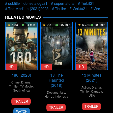
subtitle indonesia cgv21
supernatural
Terbit21
The Medium (2021)2023
Thriller
Waktu21
War
RELATED MOVIES
5.83
94 min
2.5
107 min
5.786
109 min
HD
HD
HD
180 (2026)
13 The
13 Minutes
Haunted
(2021)
Crime
,
Drama
,
(2018)
Thriller
,
TV Movie
,
Action
,
Drama
,
South Africa
Thriller
,
Canada
,
Documentary
,
USA
Horror
,
Indonesia
16
Alex
TRAILER
29
Lindsay
Apr
Yazbek
26
Muhammad
TRAILER
TRAILER
Oct
Gossling
2026
Jul
Rusni
WATCH