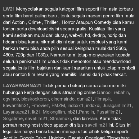
LW21
Menyediakan segala kategori film seperti film asia terbaru
serta film barat paling baru , tentu segala macam genre film mulai
dari Action , Crime , Thriller , Horror Ataupun Comedy bisa kamu
tonton serta download disini secara gratis. Kualitas film yang
kami sediakan mulai dari bluray, web-dl, hd, dvdrip, hdrip dan
hdcam bisa kamu nikmati disini dan untuk resolusi yang kami
berikan tentu bisa anda pilih sesuai keinginan mulai dari 360p,
480p, 720p dan 1080p. Namun kami tetap menyarakan kepada
seluruh penikmat film untuk tidak menonton atau mendownload
segala jenis film bajakan dan kami sarankan untuk tetap membeli
atau nonton film resmi yang memiliki lisensi dari pihak terkait.
LAYARWARNA21
Tidak pernah bekerja sama atau memiliki
hubungan kerja dengan situs streaming online
Ganool
,
rebahin
,
cgvindo
,
bioskopkeren
,
cinemaindo
,
dunia21
,
filmapik
,
kawanfilm21
,
Fmoviez
,
FMZM
,
indoxx1
,
indoxxi
,
Juraganfilm21
,
Layarkaca21
,
lk21
,
Melongfilm
,
nb21
,
Pahe in
,
Pusatfilm21
,
Sogafime
,
savefilm21
,
Streamxxi
, dan lain-lain. Kami tidak
pernah meng-host video apapun di situs
savefilm21
ini. Situs ini
legal dan hanya berisi tautan menuju situs pihak ketiga seperti
Acefile, Google Drive, Uptobox, Racaty, Openload, Zippyshare,