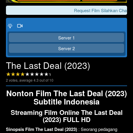
Request Film Silahkan Chat Ke
Server 1
Server 2
The Last Deal (2023)
Click To Play
Lewati >>>
2
votes, average
4.3
out of 10
Nonton Film The Last Deal (2023)
Subtitle Indonesia
Streaming Film Online The Last Deal
(2023) FULL HD
Sinopsis Film The Last Deal (2023)
: Seorang pedagang