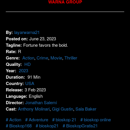
WARNA GROUP
By:
layarwarna21
Posted on:
June 23, 2023
Tagline:
Fortune favors the bold.
Rate:
R
Genre:
Action
,
Crime
,
Movie
,
Thriller
Quality:
HD
Year:
2023
Duration:
91 Min
Country:
USA
Release:
3 Feb 2023
Language:
English
Director:
Jonathan Salemi
Cast:
Anthony Molinari
,
Gigi Gustin
,
Sala Baker
Action
Adventure
bioskop 21
bioskop online
Bioskop168
bioskop21
BioskopGratis21