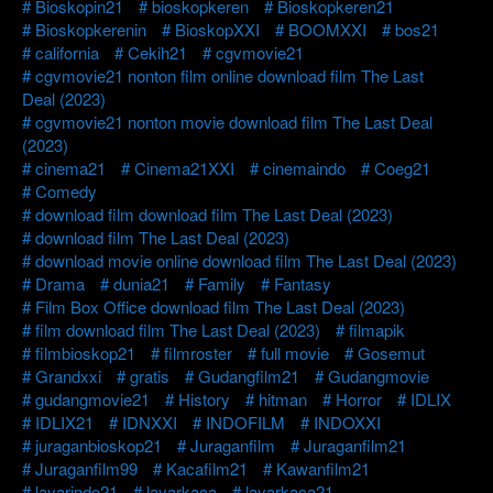
Bioskopin21
bioskopkeren
Bioskopkeren21
Bioskopkerenin
BioskopXXI
BOOMXXI
bos21
california
Cekih21
cgvmovie21
cgvmovie21 nonton film online download film The Last
Deal (2023)
cgvmovie21 nonton movie download film The Last Deal
(2023)
cinema21
Cinema21XXI
cinemaindo
Coeg21
Comedy
download film download film The Last Deal (2023)
download film The Last Deal (2023)
download movie online download film The Last Deal (2023)
Drama
dunia21
Family
Fantasy
Film Box Office download film The Last Deal (2023)
film download film The Last Deal (2023)
filmapik
filmbioskop21
filmroster
full movie
Gosemut
Grandxxi
gratis
Gudangfilm21
Gudangmovie
gudangmovie21
History
hitman
Horror
IDLIX
IDLIX21
IDNXXI
INDOFILM
INDOXXI
juraganbioskop21
Juraganfilm
Juraganfilm21
Juraganfilm99
Kacafilm21
Kawanfilm21
layarindo21
layarkaca
layarkaca21