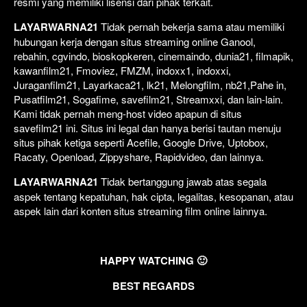
resmi yang memiliki lisensi dari pihak terkait.
LAYARWARNA21
Tidak pernah bekerja sama atau memiliki
hubungan kerja dengan situs streaming online Ganool,
rebahin, cgvindo, bioskopkeren, cinemaindo, dunia21, filmapik,
kawanfilm21, Fmoviez, FMZM, indoxx1, indoxxi,
Juraganfilm21, Layarkaca21, lk21, Melongfilm, nb21,Pahe in,
Pusatfilm21, Sogafime, savefilm21, Streamxxi, dan lain-lain.
Kami tidak pernah meng-host video apapun di situs
savefilm21 ini. Situs ini legal dan hanya berisi tautan menuju
situs pihak ketiga seperti Acefile, Google Drive, Uptobox,
Racaty, Openload, Zippyshare, Rapidvideo, dan lainnya.
LAYARWARNA21
Tidak bertanggung jawab atas segala
aspek tentang kepatuhan, hak cipta, legalitas, kesopanan, atau
aspek lain dari konten situs streaming film online lainnya.
HAPPY WATCHING 🙂
BEST REGARDS