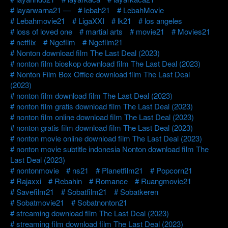
layarwarna21 —
lebah21
LebahMovie
Lebahmovie21
LigaXXI
lk21
los angeles
loss of loved one
martial arts
movie21
Movies21
netflix
Ngefilm
Ngefilm21
Nonton download film The Last Deal (2023)
nonton film bioskop download film The Last Deal (2023)
Nonton Film Box Office download film The Last Deal
(2023)
nonton film download film The Last Deal (2023)
nonton film gratis download film The Last Deal (2023)
nonton film online download film The Last Deal (2023)
nonton gratis film download film The Last Deal (2023)
nonton movie online download film The Last Deal (2023)
nonton movie subtitle indonesia Nonton download film The
Last Deal (2023)
nontonmovie
ns21
Planetfilm21
Popcorn21
Rajaxxi
Rebahin
Romance
Ruangmovie21
Savefilm21
Sobatfilm21
Sobatkeren
Sobatmovie21
Sobatnonton21
streaming download film The Last Deal (2023)
streaming film download film The Last Deal (2023)