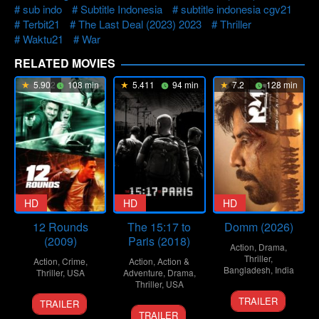
sub indo
Subtitle Indonesia
subtitle indonesia cgv21
Terbit21
The Last Deal (2023) 2023
Thriller
Waktu21
War
RELATED MOVIES
5.902
108 min
5.411
94 min
7.2
128 min
HD
HD
HD
12 Rounds
The 15:17 to
Domm (2026)
(2009)
Paris (2018)
Action
,
Drama
,
Thriller
,
Action
,
Crime
,
Action
,
Action &
Bangladesh
,
India
Thriller
,
USA
Adventure
,
Drama
,
Thriller
,
USA
21
Redoan
19
Renny
TRAILER
TRAILER
7
Clint
Mar
Rony
Mar
Harlin
TRAILER