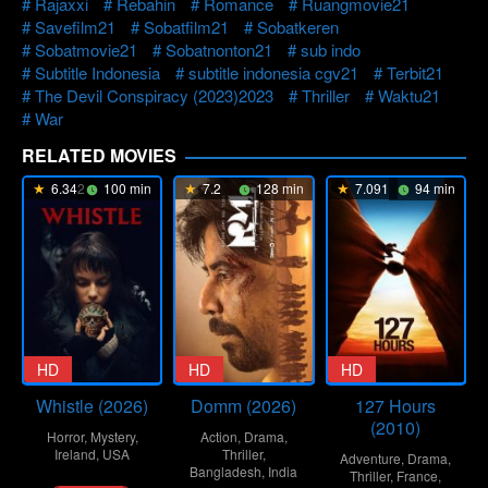
Rajaxxi
Rebahin
Romance
Ruangmovie21
Savefilm21
Sobatfilm21
Sobatkeren
Sobatmovie21
Sobatnonton21
sub indo
Subtitle Indonesia
subtitle indonesia cgv21
Terbit21
The Devil Conspiracy (2023)2023
Thriller
Waktu21
War
RELATED MOVIES
6.342
100 min
7.2
128 min
7.091
94 min
HD
HD
HD
Whistle (2026)
Domm (2026)
127 Hours
(2010)
Horror
,
Mystery
,
Action
,
Drama
,
Ireland
,
USA
Thriller
,
Adventure
,
Drama
,
Bangladesh
,
India
Thriller
,
France
,