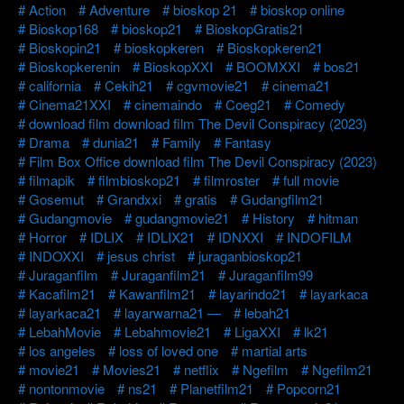
Action
Adventure
bioskop 21
bioskop online
Bioskop168
bioskop21
BioskopGratis21
Bioskopin21
bioskopkeren
Bioskopkeren21
Bioskopkerenin
BioskopXXI
BOOMXXI
bos21
california
Cekih21
cgvmovie21
cinema21
Cinema21XXI
cinemaindo
Coeg21
Comedy
download film download film The Devil Conspiracy (2023)
Drama
dunia21
Family
Fantasy
Film Box Office download film The Devil Conspiracy (2023)
filmapik
filmbioskop21
filmroster
full movie
Gosemut
Grandxxi
gratis
Gudangfilm21
Gudangmovie
gudangmovie21
History
hitman
Horror
IDLIX
IDLIX21
IDNXXI
INDOFILM
INDOXXI
jesus christ
juraganbioskop21
Juraganfilm
Juraganfilm21
Juraganfilm99
Kacafilm21
Kawanfilm21
layarindo21
layarkaca
layarkaca21
layarwarna21 —
lebah21
LebahMovie
Lebahmovie21
LigaXXI
lk21
los angeles
loss of loved one
martial arts
movie21
Movies21
netflix
Ngefilm
Ngefilm21
nontonmovie
ns21
Planetfilm21
Popcorn21