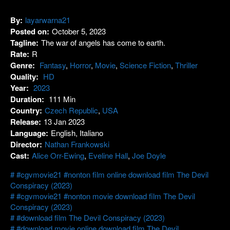
By:
layarwarna21
Posted on:
October 5, 2023
Tagline:
The war of angels has come to earth.
Rate:
R
Genre:
Fantasy
,
Horror
,
Movie
,
Science Fiction
,
Thriller
Quality:
HD
Year:
2023
Duration:
111 Min
Country:
Czech Republic
,
USA
Release:
13 Jan 2023
Language:
English, Italiano
Director:
Nathan Frankowski
Cast:
Alice Orr-Ewing
,
Eveline Hall
,
Joe Doyle
#cgvmovie21 #nonton film online download film The Devil
Conspiracy (2023)
#cgvmovie21 #nonton movie download film The Devil
Conspiracy (2023)
#download film The Devil Conspiracy (2023)
#download movie online download film The Devil