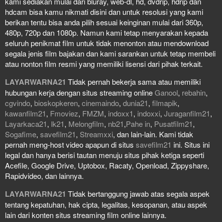
kami sediakan mulai dari bluray, web-dl, hd, dvdrip, hdrip dan
hdcam bisa kamu nikmati disini dan untuk resolusi yang kami
berikan tentu bisa anda pilih sesuai keinginan mulai dari 360p,
480p, 720p dan 1080p. Namun kami tetap menyarakan kepada
seluruh penikmat film untuk tidak menonton atau mendownload
segala jenis film bajakan dan kami sarankan untuk tetap membeli
atau nonton film resmi yang memiliki lisensi dari pihak terkait.
LAYARWARNA21
Tidak pernah bekerja sama atau memiliki
hubungan kerja dengan situs streaming online
Ganool
,
rebahin
,
cgvindo
,
bioskopkeren
,
cinemaindo
,
dunia21
,
filmapik
,
kawanfilm21
,
Fmoviez
,
FMZM
,
indoxx1
,
indoxxi
,
Juraganfilm21
,
Layarkaca21
,
lk21
,
Melongfilm
,
nb21
,
Pahe in
,
Pusatfilm21
,
Sogafime
,
savefilm21
,
Streamxxi
, dan lain-lain. Kami tidak
pernah meng-host video apapun di situs
savefilm21
ini. Situs ini
legal dan hanya berisi tautan menuju situs pihak ketiga seperti
Acefile, Google Drive, Uptobox, Racaty, Openload, Zippyshare,
Rapidvideo, dan lainnya.
LAYARWARNA21
Tidak bertanggung jawab atas segala aspek
tentang kepatuhan, hak cipta, legalitas, kesopanan, atau aspek
lain dari konten situs streaming film online lainnya.