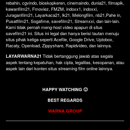
rebahin, cgvindo, bioskopkeren, cinemaindo, dunia21, filmapik,
kawanfilm21, Fmoviez, FMZM, indoxx1, indoxxi,
Juraganfilm21, Layarkaca21, lk21, Melongfilm, nb21,Pahe in,
Pusatfilm21, Sogafime, savefilm21, Streamxxi, dan lain-lain.
Kami tidak pernah meng-host video apapun di situs
savefilm21 ini. Situs ini legal dan hanya berisi tautan menuju
situs pihak ketiga seperti Acefile, Google Drive, Uptobox,
Racaty, Openload, Zippyshare, Rapidvideo, dan lainnya.
LAYARWARNA21
Tidak bertanggung jawab atas segala
aspek tentang kepatuhan, hak cipta, legalitas, kesopanan, atau
aspek lain dari konten situs streaming film online lainnya.
HAPPY WATCHING 🙂
BEST REGARDS
WARNA GROUP