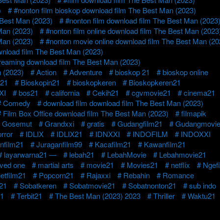
)
#nonton film bioskop download film The Best Man (2023)
 Best Man (2023)
#nonton film download film The Best Man (2023
Man (2023)
#nonton film online download film The Best Man (2023
Man (2023)
#nonton movie online download film The Best Man (20
wnload film The Best Man (2023)
reaming download film The Best Man (2023)
 (2023)
Action
Adventure
bioskop 21
bioskop online
s21
Bioskopin21
bioskopkeren
Bioskopkeren21
XI
bos21
california
Cekih21
cgvmovie21
cinema21
Comedy
download film download film The Best Man (2023)
Film Box Office download film The Best Man (2023)
filmapik
Gosemut
Grandxxi
gratis
Gudangfilm21
Gudangmovi
rror
IDLIX
IDLIX21
IDNXXI
INDOFILM
INDOXXI
nfilm21
Juraganfilm99
Kacafilm21
Kawanfilm21
layarwarna21 —
lebah21
LebahMovie
Lebahmovie21
oved one
martial arts
movie21
Movies21
netflix
Ngef
etfilm21
Popcorn21
Rajaxxi
Rebahin
Romance
21
Sobatkeren
Sobatmovie21
Sobatnonton21
sub indo
21
Terbit21
The Best Man (2023) 2023
Thriller
Waktu21