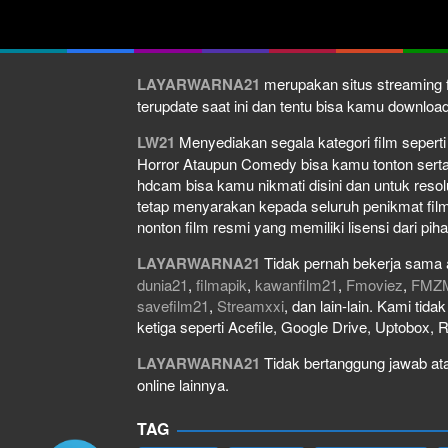
LAYARWARNA21
merupakan situs streaming f
terupdate saat ini dan tentu bisa kamu downlo
LW21
Menyediakan segala kategori film seperti f
Horror Ataupun Comedy bisa kamu tonton serta do
hdcam bisa kamu nikmati disini dan untuk resol
tetap menyarakan kepada seluruh penikmat film
nonton film resmi yang memiliki lisensi dari piha
LAYARWARNA21
Tidak pernah bekerja sama 
dunia21
,
filmapik
,
kawanfilm21
,
Fmoviez
,
FMZ
savefilm21
,
Streamxxi
, dan lain-lain. Kami tid
ketiga seperti Acefile, Google Drive, Uptobox, 
LAYARWARNA21
Tidak bertanggung jawab atas
online lainnya.
TAG