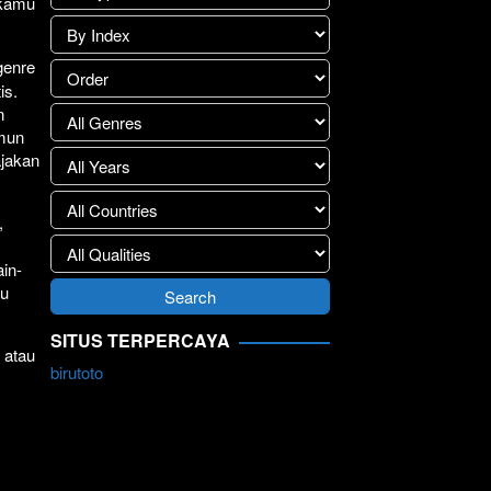
 kamu
genre
is.
n
amun
ajakan
,
in-
ju
SITUS TERPERCAYA
 atau
birutoto