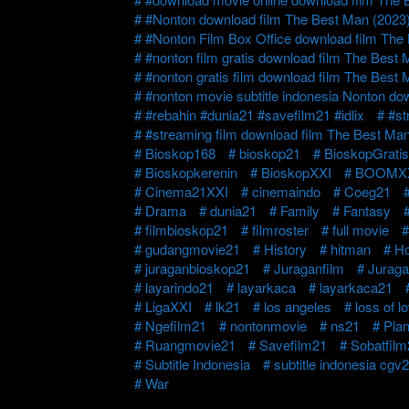
#Nonton download film The Best Man (2023
#Nonton Film Box Office download film The
#nonton film gratis download film The Best 
#nonton gratis film download film The Best 
#nonton movie subtitle indonesia Nonton do
#rebahin #dunia21 #savefilm21 #idlix
#st
#streaming film download film The Best Man
Bioskop168
bioskop21
BioskopGrati
Bioskopkerenin
BioskopXXI
BOOMX
Cinema21XXI
cinemaindo
Coeg21
Drama
dunia21
Family
Fantasy
filmbioskop21
filmroster
full movie
gudangmovie21
History
hitman
Ho
juraganbioskop21
Juraganfilm
Juraga
layarindo21
layarkaca
layarkaca21
LigaXXI
lk21
los angeles
loss of l
Ngefilm21
nontonmovie
ns21
Plan
Ruangmovie21
Savefilm21
Sobatfilm
Subtitle Indonesia
subtitle indonesia cgv
War