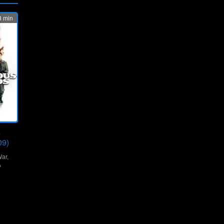
 min
s
09)
ar
,
A
s