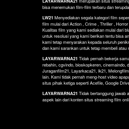
LAYARWARNA21
merupakan situs streaming 
bisa menemukan film-film terbaru dan terupd
LW21
Menyediakan segala kategori film seperti
film mulai dari Action , Crime , Thriller , Ho
Kualitas film yang kami sediakan mulai dari bl
untuk resolusi yang kami berikan tentu bisa a
kami tetap menyarakan kepada seluruh penikm
dan kami sarankan untuk tetap membeli atau non
LAYARWARNA21
Tidak pernah bekerja sama 
rebahin, cgvindo, bioskopkeren, cinemaindo, 
Juraganfilm21, Layarkaca21, lk21, Melongfilm,
lain. Kami tidak pernah meng-host video apapun
situs pihak ketiga seperti Acefile, Google Dr
LAYARWARNA21
Tidak bertanggung jawab at
aspek lain dari konten situs streaming film onl