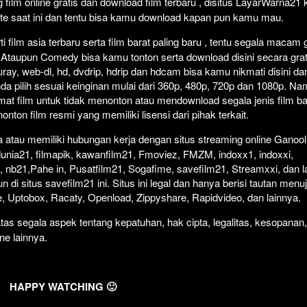
film online gratis dan download film terbaru , disitus LayarWarna21
ate saat ini dan tentu bisa kamu download kapan pun kamu mau.
 film asia terbaru serta film barat paling baru , tentu segala macam 
rror Ataupun Comedy bisa kamu tonton serta download disini secara grat
uray, web-dl, hd, dvdrip, hdrip dan hdcam bisa kamu nikmati disini da
nda pilih sesuai keinginan mulai dari 360p, 480p, 720p dan 1080p. N
at film untuk tidak menonton atau mendownload segala jenis film b
ton film resmi yang memiliki lisensi dari pihak terkait.
atau memiliki hubungan kerja dengan situs streaming online Ganool
dunia21, filmapik, kawanfilm21, Fmoviez, FMZM, indoxx1, indoxxi,
 nb21,Pahe in, Pusatfilm21, Sogafime, savefilm21, Streamxxi, dan la
 di situs savefilm21 ini. Situs ini legal dan hanya berisi tautan menu
ive, Uptobox, Racaty, Openload, Zippyshare, Rapidvideo, dan lainnya.
as segala aspek tentang kepatuhan, hak cipta, legalitas, kesopanan,
ine lainnya.
HAPPY WATCHING 🙂