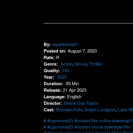
By:
layarwarna21
Posted on:
August 7, 2023
Rate:
R
Genre:
Action
,
Movie
,
Thriller
Quality:
HD
Year:
2023
Duration:
93 Min
Release:
21 Apr 2023
Language:
English
Director:
Shane Dax Taylor
Cast:
Brendan Fehr
,
Dolph Lundgren
,
Luke Wi
#cgvmovie21 #nonton film online download 
#cgvmovie21 #nonton movie download film 
#download movie online download film The 