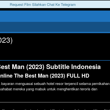
Request Film Silahkan Chat Ke Telegram
023)
est Man (2023) Subtitle Indonesia
nline The Best Man (2023) FULL HD
a bayaran menguasai sebuah hotel resor terpencil selama pernikahan
n sahabat mereka yang mabuk untuk menghentikan teroris dan
Click To P
Lewati >