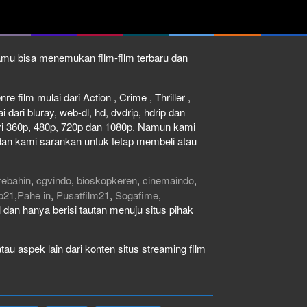
kamu bisa menemukan film-film terbaru dan
e film mulai dari Action , Crime , Thriller ,
dari bluray, web-dl, hd, dvdrip, hdrip dan
dari 360p, 480p, 720p dan 1080p. Namun kami
dan kami sarankan untuk tetap membeli atau
rebahin
,
cgvindo
,
bioskopkeren
,
cinemaindo
,
b21
,
Pahe in
,
Pusatfilm21
,
Sogafime
,
gal dan hanya berisi tautan menuju situs pihak
au aspek lain dari konten situs streaming film