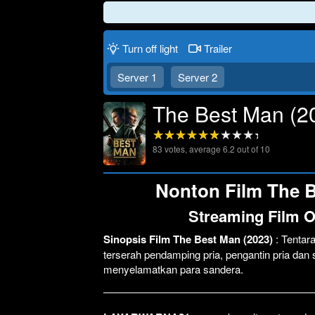
Turn off light
Trailer
Server 1
Server 2
The Best Man (2
83
votes, average
6.2
out of 10
Nonton Film The B
Streaming Film O
Sinopsis Film The Best Man (2023)
: Tentar
terserah pendamping pria, pengantin pria da
menyelamatkan para sandera.