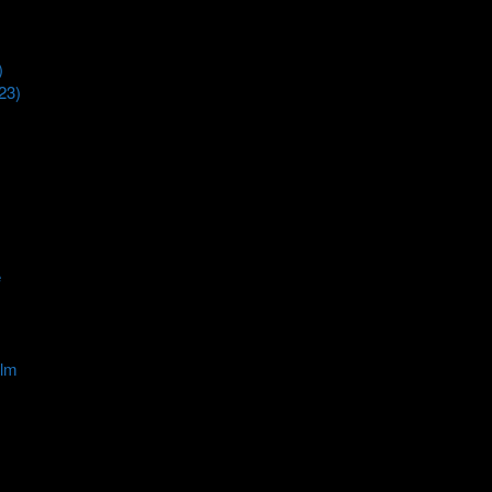
)
)
23)
e
ilm