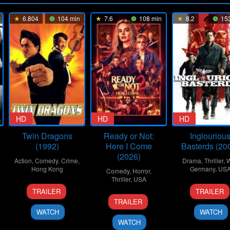
6.804
104 min
7.6
108 min
8.2
153
HD
HD
HD
Twin Dragons
Ready or Not:
Inglouriou
(1992)
Here I Come
Basterds (20
(2026)
Action
,
Comedy
,
Crime
,
Drama
,
Thriller
,
W
Hong Kong
Germany
,
US
Comedy
,
Horror
,
Thriller
,
USA
15
Ringo
2
Carlo
TRAILER
TRAILER
19
Matt
Jan
Lam
Aug
Fidel
TRAILER
Mar
Bettinelli-
1992
Ling-
2009
WATCH
WATCH
2026
Olpin
Tung
WATCH