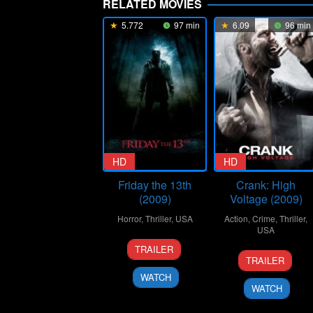
RELATED MOVIES
5.772
97 min
6.09
96 min
HD
HD
Friday the 13th
Crank: High
(2009)
Voltage (2009)
Horror
,
Thriller
,
USA
Action
,
Crime
,
Thriller
,
USA
11
Marcus
TRAILER
16
Mark
Feb
Nispel
TRAILER
Apr
Neveldine
2009
WATCH
2009
WATCH