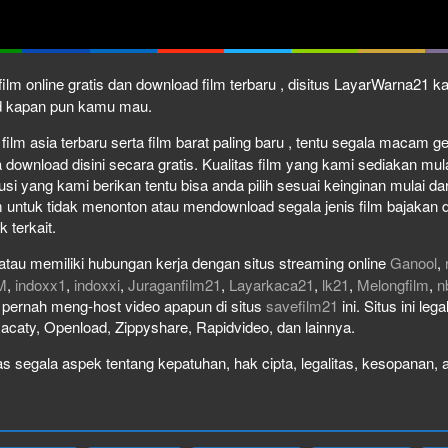
ilm online gratis dan download film terbaru , disitus LayarWarna21 
ad kapan pun kamu mau.
ilm asia terbaru serta film barat paling baru , tentu segala macam genr
wnload disini secara gratis. Kualitas film yang kami sediakan mulai 
usi yang kami berikan tentu bisa anda pilih sesuai keinginan mulai 
 untuk tidak menonton atau mendownload segala jenis film bajakan 
k terkait.
atau memiliki hubungan kerja dengan situs streaming online
Ganool
,
M
,
indoxx1
,
indoxxi
,
Juraganfilm21
,
Layarkaca21
,
lk21
,
Melongfilm
,
n
ak pernah meng-host video apapun di situs
savefilm21
ini. Situs ini le
Racaty, Openload, Zippyshare, Rapidvideo, dan lainnya.
 segala aspek tentang kepatuhan, hak cipta, legalitas, kesopanan, at