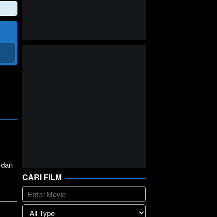
 dan
CARI FILM
lay
>>