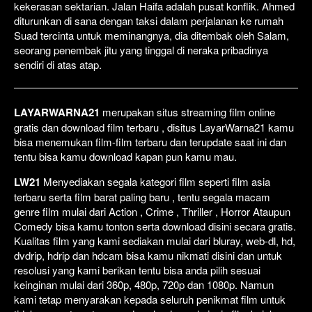
kekerasan sektarian. Jalan Haifa adalah pusat konflik. Ahmed
diturunkan di sana dengan taksi dalam perjalanan ke rumah
Suad tercinta untuk meminangnya, dia ditembak oleh Salam,
seorang penembak jitu yang tinggal di neraka pribadinya
sendiri di atas atap.
LAYARWARNA21
merupakan situs streaming film online
gratis dan download film terbaru , disitus LayarWarna21 kamu
bisa menemukan film-film terbaru dan terupdate saat ini dan
tentu bisa kamu download kapan pun kamu mau.
LW21
Menyediakan segala kategori film seperti film asia
terbaru serta film barat paling baru , tentu segala macam
genre film mulai dari Action , Crime , Thriller , Horror Ataupun
Comedy bisa kamu tonton serta download disini secara gratis.
Kualitas film yang kami sediakan mulai dari bluray, web-dl, hd,
dvdrip, hdrip dan hdcam bisa kamu nikmati disini dan untuk
resolusi yang kami berikan tentu bisa anda pilih sesuai
keinginan mulai dari 360p, 480p, 720p dan 1080p. Namun
kami tetap menyarakan kepada seluruh penikmat film untuk