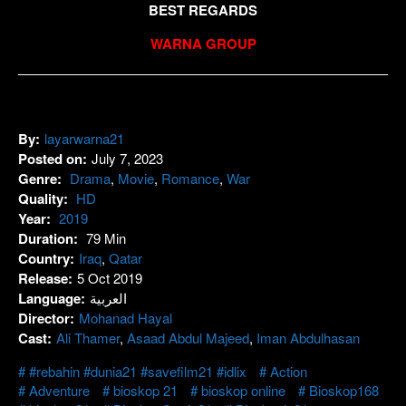
BEST REGARDS
WARNA GROUP
By:
layarwarna21
Posted on:
July 7, 2023
Genre:
Drama
,
Movie
,
Romance
,
War
Quality:
HD
Year:
2019
Duration:
79 Min
Country:
Iraq
,
Qatar
Release:
5 Oct 2019
Language:
العربية
Director:
Mohanad Hayal
Cast:
Ali Thamer
,
Asaad Abdul Majeed
,
Iman Abdulhasan
#rebahin #dunia21 #savefilm21 #idlix
Action
Adventure
bioskop 21
bioskop online
Bioskop168