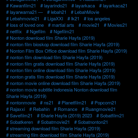
Kawanfilm21
layarindo21
layarkaca
layarkaca21
layarwarna21 —
lebah21
LebahMovie
Lebahmovie21
LigaXXI
lk21
los angeles
loss of loved one
martial arts
movie21
Movies21
netflix
Ngefilm
Ngefilm21
Nonton download film Sharie Hayfa (2019)
nonton film bioskop download film Sharie Hayfa (2019)
Nonton Film Box Office download film Sharie Hayfa (2019)
nonton film download film Sharie Hayfa (2019)
nonton film gratis download film Sharie Hayfa (2019)
nonton film online download film Sharie Hayfa (2019)
nonton gratis film download film Sharie Hayfa (2019)
nonton movie online download film Sharie Hayfa (2019)
nonton movie subtitle indonesia Nonton download film
Sharie Hayfa (2019)
nontonmovie
ns21
Planetfilm21
Popcorn21
Rajaxxi
Rebahin
Romance
Ruangmovie21
Savefilm21
Sharie Hayfa (2019) 2023
Sobatfilm21
Sobatkeren
Sobatmovie21
Sobatnonton21
streaming download film Sharie Hayfa (2019)
streaming film download film Sharie Hayfa (2019)