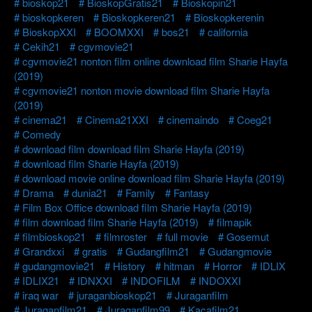
bioskop21
BioskopGratis21
Bioskopin21
bioskopkeren
Bioskopkeren21
Bioskopkerenin
BioskopXXI
BOOMXXI
bos21
california
Cekih21
cgvmovie21
cgvmovie21 nonton film online download film Sharie Hayfa
(2019)
cgvmovie21 nonton movie download film Sharie Hayfa
(2019)
cinema21
Cinema21XXI
cinemaindo
Coeg21
Comedy
download film download film Sharie Hayfa (2019)
download film Sharie Hayfa (2019)
download movie online download film Sharie Hayfa (2019)
Drama
dunia21
Family
Fantasy
Film Box Office download film Sharie Hayfa (2019)
film download film Sharie Hayfa (2019)
filmapik
filmbioskop21
filmroster
full movie
Gosemut
Grandxxi
gratis
Gudangfilm21
Gudangmovie
gudangmovie21
History
hitman
Horror
IDLIX
IDLIX21
IDNXXI
INDOFILM
INDOXXI
iraq war
juraganbioskop21
Juraganfilm
Juraganfilm21
Juraganfilm99
Kacafilm21