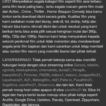
LW21
Menyediakan segala kategori film seperti film asia terbaru
serta film barat paling baru , tentu segala macam genre film mulai
dari Action , Crime , Thriller , Horror Ataupun Comedy bisa kamu
tonton serta download disini secara gratis. Kualitas film yang
kami sediakan mulai dari bluray, web-dl, hd, dvdrip, hdrip dan
hdcam bisa kamu nikmati disini dan untuk resolusi yang kami
berikan tentu bisa anda pilih sesuai keinginan mulai dari 360p,
480p, 720p dan 1080p. Namun kami tetap menyarakan kepada
seluruh penikmat film untuk tidak menonton atau mendownload
segala jenis film bajakan dan kami sarankan untuk tetap membeli
atau nonton film resmi yang memiliki lisensi dari pihak terkait.
LAYARWARNA21
Tidak pernah bekerja sama atau memiliki
hubungan kerja dengan situs streaming online
Ganool
,
rebahin
,
cgvindo
,
bioskopkeren
,
cinemaindo
,
dunia21
,
filmapik
,
kawanfilm21
,
Fmoviez
,
FMZM
,
indoxx1
,
indoxxi
,
Juraganfilm21
,
Layarkaca21
,
lk21
,
Melongfilm
,
nb21
,
Pahe in
,
Pusatfilm21
,
Sogafime
,
savefilm21
,
Streamxxi
, dan lain-lain. Kami tidak
pernah meng-host video apapun di situs
savefilm21
ini. Situs ini
legal dan hanya berisi tautan menuju situs pihak ketiga seperti
Acefile, Google Drive, Uptobox, Racaty, Openload, Zippyshare,
Rapidvideo, dan lainnya.