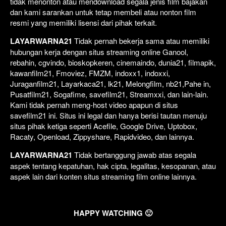
tidak menonton atau mendownload segala jenis film bajakan
dan kami sarankan untuk tetap membeli atau nonton film
resmi yang memiliki lisensi dari pihak terkait.
LAYARWARNA21
Tidak pernah bekerja sama atau memiliki
hubungan kerja dengan situs streaming online Ganool,
rebahin, cgvindo, bioskopkeren, cinemaindo, dunia21, filmapik,
kawanfilm21, Fmoviez, FMZM, indoxx1, indoxxi,
Juraganfilm21, Layarkaca21, lk21, Melongfilm, nb21,Pahe in,
Pusatfilm21, Sogafime, savefilm21, Streamxxi, dan lain-lain.
Kami tidak pernah meng-host video apapun di situs
savefilm21 ini. Situs ini legal dan hanya berisi tautan menuju
situs pihak ketiga seperti Acefile, Google Drive, Uptobox,
Racaty, Openload, Zippyshare, Rapidvideo, dan lainnya.
LAYARWARNA21
Tidak bertanggung jawab atas segala
aspek tentang kepatuhan, hak cipta, legalitas, kesopanan, atau
aspek lain dari konten situs streaming film online lainnya.
HAPPY WATCHING 🙂