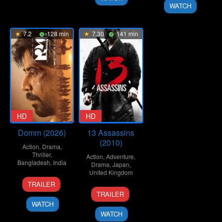
2018
WATCH
7.2
128 min
7.301
141 min
HD
HD
Domm (2026)
13 Assassins
(2010)
Action
,
Drama
,
Thriller
,
Action
,
Adventure
,
Bangladesh
,
India
Drama
,
Japan
,
United Kingdom
21
Redoan
TRAILER
25
Takashi
Mar
Rony
TRAILER
Sep
Miike
2026
WATCH
2010
WATCH