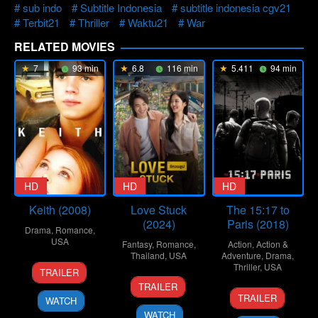
sub indo
Subtitle Indonesia
subtitle indonesia cgv21
Terbit21
Thriller
Waktu21
War
RELATED MOVIES
7
93 min
6.8
116 min
5.411
94 min
HD
HD
HD
Keith (2008)
Love Stuck
The 15:17 to
(2024)
Paris (2018)
Drama
,
Romance
,
USA
Fantasy
,
Romance
,
Action
,
Action &
Thailand
,
USA
Adventure
,
Drama
,
13
Todd
Thriller
,
USA
TRAILER
16
Chongdol
Sep
Kessler
TRAILER
7
Clint
Oct
Sukulworaphat
2008
TRAILER
WATCH
Feb
Eastwood
2024
WATCH