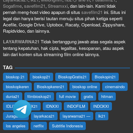
Sogafime
,
savefilm21
,
Streamxxi
, dan lain-lain. Kami tidak
pernah meng-host video apapun di situs
savefilm21
ini. Situs ini
legal dan hanya berisi tautan menuju situs pihak ketiga seperti
Acefile, Google Drive, Uptobox, Racaty, Openload, Zippyshare,
Rapidvideo, dan lainnya.
LAYARWARNA21
Tidak bertanggung jawab atas segala aspek
tentang kepatuhan, hak cipta, legalitas, kesopanan, atau aspek
lain dari konten situs streaming film online lainnya.
TAG
bioskop 21
bioskop21
BioskopGratis21
Bioskopin21
bioskopkeren
Bioskopkeren21
bioskop online
cinemaindo
dunia21
filmbioskop21
full movie
gratis
hitman
IDLIX
IDLIX21
IDNXXI
INDOFILM
INDOXXI
Juraganfilm
layarkaca21
layarwarna21 —
lk21
los angeles
netflix
Subtitle Indonesia