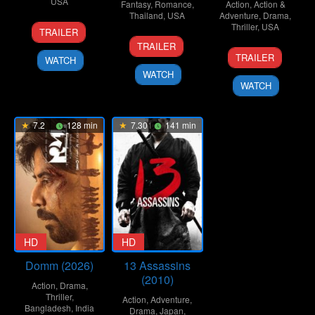
USA
Fantasy
,
Romance
,
Action
,
Action &
Thailand
,
USA
Adventure
,
Drama
,
13
Todd
Thriller
,
USA
TRAILER
16
Chongdol
Sep
Kessler
TRAILER
7
Clint
Oct
Sukulworaphat
2008
TRAILER
WATCH
Feb
Eastwood
2024
WATCH
2018
WATCH
7.2
128 min
7.301
141 min
HD
HD
Domm (2026)
13 Assassins
(2010)
Action
,
Drama
,
Thriller
,
Action
,
Adventure
,
Bangladesh
,
India
Drama
,
Japan
,