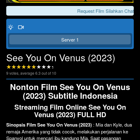
Request Film Silahkan Chat Ke
Server 1
See You On Venus (2023)
9
votes, average
6.3
out of 10
Click To Play
Lewati >>>
Nonton Film See You On Venus
(2023) Subtitle Indonesia
Streaming Film Online See You On
Venus (2023) FULL HD
Sinopsis Film See You On Venus (2023)
: Mia dan Kyle, dua
remaja Amerika yang tidak cocok, melakukan perjalanan ke
Spanyol untuk mencari ibu kandung Mia. Saat pasangan