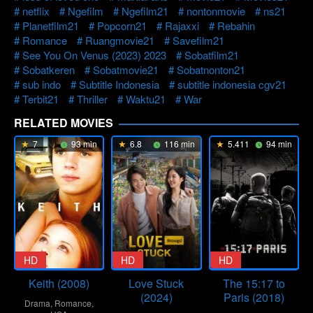
netflix
Ngefilm
Ngefilm21
nontonmovie
ns21
Planetfilm21
Popcorn21
Rajaxxi
Rebahin
Romance
Ruangmovie21
Savefilm21
See You On Venus (2023) 2023
Sobatfilm21
Sobatkeren
Sobatmovie21
Sobatnonton21
sub indo
Subtitle Indonesia
subtitle indonesia cgv21
Terbit21
Thriller
Waktu21
War
RELATED MOVIES
7
93 min
6.8
116 min
5.411
94 min
HD
HD
HD
Keith (2008)
Love Stuck
The 15:17 to
(2024)
Paris (2018)
Drama
,
Romance
,