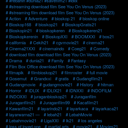
#rebahin #dunia21 #savefilm21 #idlix
#streaming download film See You On Venus (2023)
#streaming film download film See You On Venus (2023)
Action
Adventure
bioskop 21
bioskop online
Bioskop168
bioskop21
BioskopGratis21
Bioskopin21
bioskopkeren
Bioskopkeren21
Bioskopkerenin
BioskopXXI
BOOMXXI
bos21
california
Cekih21
cgvmovie21
cinema21
Cinema21XXI
cinemaindo
Coeg21
Comedy
download film download film See You On Venus (2023)
Drama
dunia21
Family
Fantasy
Film Box Office download film See You On Venus (2023)
filmapik
filmbioskop21
filmroster
full movie
Gosemut
Grandxxi
gratis
Gudangfilm21
Gudangmovie
gudangmovie21
History
hitman
Horror
IDLIX
IDLIX21
IDNXXI
INDOFILM
INDOXXI
juraganbioskop21
Juraganfilm
Juraganfilm21
Juraganfilm99
Kacafilm21
Kawanfilm21
layarindo21
layarkaca
layarkaca21
layarwarna21 —
lebah21
LebahMovie
Lebahmovie21
LigaXXI
lk21
los angeles
loss of loved one
martial arts
movie21
Movies21