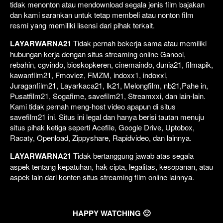
tidak menonton atau mendownload segala jenis film bajakan
dan kami sarankan untuk tetap membeli atau nonton film
resmi yang memiliki lisensi dari pihak terkait.
LAYARWARNA21
Tidak pernah bekerja sama atau memiliki
hubungan kerja dengan situs streaming online Ganool,
rebahin, cgvindo, bioskopkeren, cinemaindo, dunia21, filmapik,
kawanfilm21, Fmoviez, FMZM, indoxx1, indoxxi,
Juraganfilm21, Layarkaca21, lk21, Melongfilm, nb21,Pahe in,
Pusatfilm21, Sogafime, savefilm21, Streamxxi, dan lain-lain.
Kami tidak pernah meng-host video apapun di situs
savefilm21 ini. Situs ini legal dan hanya berisi tautan menuju
situs pihak ketiga seperti Acefile, Google Drive, Uptobox,
Racaty, Openload, Zippyshare, Rapidvideo, dan lainnya.
LAYARWARNA21
Tidak bertanggung jawab atas segala
aspek tentang kepatuhan, hak cipta, legalitas, kesopanan, atau
aspek lain dari konten situs streaming film online lainnya.
HAPPY WATCHING 🙂