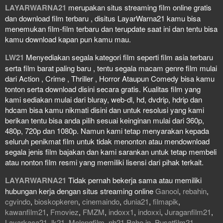
LAYARWARNA21
merupakan situs streaming film online gratis
dan download film terbaru , disitus LayarWarna21 kamu bisa
menemukan film-film terbaru dan terupdate saat ini dan tentu bisa
kamu download kapan pun kamu mau.
LW21
Menyediakan segala kategori film seperti film asia terbaru
serta film barat paling baru , tentu segala macam genre film mulai
dari Action , Crime , Thriller , Horror Ataupun Comedy bisa kamu
tonton serta download disini secara gratis. Kualitas film yang
kami sediakan mulai dari bluray, web-dl, hd, dvdrip, hdrip dan
hdcam bisa kamu nikmati disini dan untuk resolusi yang kami
berikan tentu bisa anda pilih sesuai keinginan mulai dari 360p,
480p, 720p dan 1080p. Namun kami tetap menyarakan kepada
seluruh penikmat film untuk tidak menonton atau mendownload
segala jenis film bajakan dan kami sarankan untuk tetap membeli
atau nonton film resmi yang memiliki lisensi dari pihak terkait.
LAYARWARNA21
Tidak pernah bekerja sama atau memiliki
hubungan kerja dengan situs streaming online
Ganool
,
rebahin
,
cgvindo
,
bioskopkeren
,
cinemaindo
,
dunia21
,
filmapik
,
kawanfilm21
,
Fmoviez
,
FMZM
,
indoxx1
,
indoxxi
,
Juraganfilm21
,
Layarkaca21
,
lk21
,
Melongfilm
,
nb21
,
Pahe in
,
Pusatfilm21
,