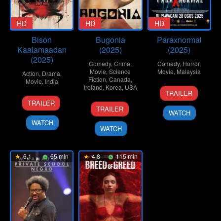
HD
HD
HD
Bison
Bugonia
Paraxnormal
Kaalamaadan
(2025)
(2025)
(2025)
Comedy
,
Crime
,
Comedy
,
Horror
,
Movie
,
Science
Movie
,
Malaysia
Action
,
Drama
,
Fiction
,
Canada
,
Movie
,
India
Ireland
,
Korea
,
USA
27
Mohd
TRAILER
16
Mari
Aug
Suzana
TRAILER
22
Yorgos
Oct
Selvaraj
2025
Rosly
TRAILER
WATCH
Oct
Lanthimos
2025
WATCH
2025
WATCH
6.1
65 min
4.8
115 min