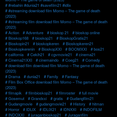
#rebahin #dunia21 #savefilm21 #idlix
#streaming download film Momo – The game of death
(2023)
#streaming film download film Momo – The game of death
(2023)
Action
Adventure
bioskop 21
bioskop online
Bioskop168
bioskop21
BioskopGratis21
Bioskopin21
bioskopkeren
Bioskopkeren21
Bioskopkerenin
BioskopXXI
BOOMXXI
bos21
california
Cekih21
cgvmovie21
cinema21
Cinema21XXI
cinemaindo
Coeg21
Comedy
download film download film Momo – The game of death
(2023)
Drama
dunia21
Family
Fantasy
Film Box Office download film Momo – The game of death
(2023)
filmapik
filmbioskop21
filmroster
full movie
Gosemut
Grandxxi
gratis
Gudangfilm21
Gudangmovie
gudangmovie21
History
hitman
Horror
IDLIX
IDLIX21
IDNXXI
INDOFILM
INDOXXI
juraganbioskop21
Juraganfilm