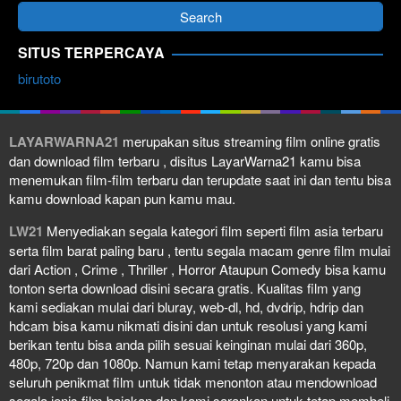
SITUS TERPERCAYA
birutoto
LAYARWARNA21
merupakan situs streaming film online gratis
dan download film terbaru , disitus LayarWarna21 kamu bisa
menemukan film-film terbaru dan terupdate saat ini dan tentu bisa
kamu download kapan pun kamu mau.
LW21
Menyediakan segala kategori film seperti film asia terbaru
serta film barat paling baru , tentu segala macam genre film mulai
dari Action , Crime , Thriller , Horror Ataupun Comedy bisa kamu
tonton serta download disini secara gratis. Kualitas film yang
kami sediakan mulai dari bluray, web-dl, hd, dvdrip, hdrip dan
hdcam bisa kamu nikmati disini dan untuk resolusi yang kami
berikan tentu bisa anda pilih sesuai keinginan mulai dari 360p,
480p, 720p dan 1080p. Namun kami tetap menyarakan kepada
seluruh penikmat film untuk tidak menonton atau mendownload
segala jenis film bajakan dan kami sarankan untuk tetap membeli