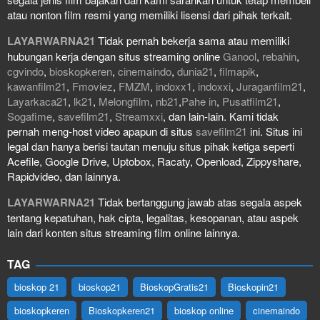
atau nonton film resmi yang memiliki lisensi dari pihak terkait.
LAYARWARNA21
Tidak pernah bekerja sama atau memiliki
hubungan kerja dengan situs streaming online
Ganool
,
rebahin
,
cgvindo
,
bioskopkeren
,
cinemaindo
,
dunia21
,
filmapik
,
kawanfilm21
,
Fmoviez
,
FMZM
,
indoxx1
,
indoxxi
,
Juraganfilm21
,
Layarkaca21
,
lk21
,
Melongfilm
,
nb21
,
Pahe in
,
Pusatfilm21
,
Sogafime
,
savefilm21
,
Streamxxi
, dan lain-lain. Kami tidak
pernah meng-host video apapun di situs
savefilm21
ini. Situs ini
legal dan hanya berisi tautan menuju situs pihak ketiga seperti
Acefile, Google Drive, Uptobox, Racaty, Openload, Zippyshare,
Rapidvideo, dan lainnya.
LAYARWARNA21
Tidak bertanggung jawab atas segala aspek
tentang kepatuhan, hak cipta, legalitas, kesopanan, atau aspek
lain dari konten situs streaming film online lainnya.
TAG
bioskop 21
bioskop21
BioskopGratis21
Bioskopin21
bioskopkeren
Bioskopkeren21
bioskop online
cinemaindo