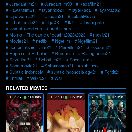
Juraganfilm21
Juraganfilm99
Kacafilm21
Kawanfilm21
layarindo21
layarkaca
layarkaca21
layarwarna21 —
lebah21
LebahMovie
Lebahmovie21
LigaXXI
lk21
los angeles
loss of loved one
martial arts
Momo – The game of death (2023)2023
movie21
Movies21
netflix
Ngefilm
Ngefilm21
nontonmovie
ns21
Planetfilm21
Popcorn21
Rajaxxi
Rebahin
Romance
Ruangmovie21
Savefilm21
Sobatfilm21
Sobatkeren
Sobatmovie21
Sobatnonton21
sub indo
Subtitle Indonesia
subtitle indonesia cgv21
Terbit21
Thriller
Waktu21
War
RELATED MOVIES
7.75
169 min
7.438
119 min
3
87 min