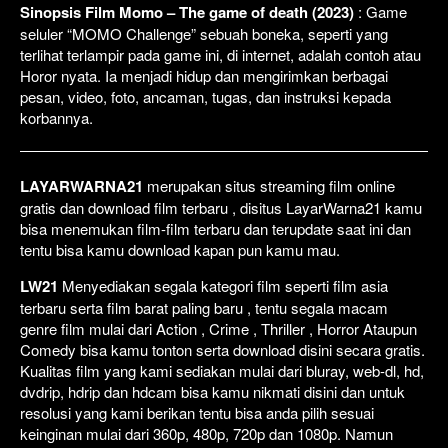
Sinopsis Film Momo – The game of death (2023)
: Game
seluler “MOMO Challenge” sebuah boneka, seperti yang
terlihat terlampir pada game ini, di internet, adalah contoh atau
Horor nyata. Ia menjadi hidup dan mengirimkan berbagai
pesan, video, foto, ancaman, tugas, dan instruksi kepada
korbannya.
LAYARWARNA21
merupakan situs streaming film online
gratis dan download film terbaru , disitus LayarWarna21 kamu
bisa menemukan film-film terbaru dan terupdate saat ini dan
tentu bisa kamu download kapan pun kamu mau.
LW21
Menyediakan segala kategori film seperti film asia
terbaru serta film barat paling baru , tentu segala macam
genre film mulai dari Action , Crime , Thriller , Horror Ataupun
Comedy bisa kamu tonton serta download disini secara gratis.
Kualitas film yang kami sediakan mulai dari bluray, web-dl, hd,
dvdrip, hdrip dan hdcam bisa kamu nikmati disini dan untuk
resolusi yang kami berikan tentu bisa anda pilih sesuai
keinginan mulai dari 360p, 480p, 720p dan 1080p. Namun