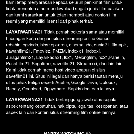
kami tetap menyarakan kepada seluruh penikmat film untuk
tidak menonton atau mendownload segala jenis film bajakan
dan kami sarankan untuk tetap membeli atau nonton film
resmi yang memiliki lisensi dari pihak terkait.
LAYARWARNA21
Tidak pernah bekerja sama atau memiliki
hubungan kerja dengan situs streaming online Ganool,
rebahin, cgvindo, bioskopkeren, cinemaindo, dunia21, filmapik,
kawanfilm21, Fmoviez, FMZM, indoxx1, indoxxi,
Juraganfilm21, Layarkaca21, lk21, Melongfilm, nb21,Pahe in,
Pusatfilm21, Sogafime, savefilm21, Streamxxi, dan lain-lain.
Kami tidak pernah meng-host video apapun di situs
savefilm21 ini. Situs ini legal dan hanya berisi tautan menuju
situs pihak ketiga seperti Acefile, Google Drive, Uptobox,
Racaty, Openload, Zippyshare, Rapidvideo, dan lainnya.
LAYARWARNA21
Tidak bertanggung jawab atas segala
aspek tentang kepatuhan, hak cipta, legalitas, kesopanan, atau
aspek lain dari konten situs streaming film online lainnya.
HAPPY WATCHING 🙂