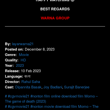
BEST REGARDS
WARNA GROUP
By:
layarwarna21
Posted on:
December 8, 2023
Genre:
Movie
Quality:
HD
Year:
2023
Release:
10 Feb 2023
Language:
বাংলা
Director:
Rahul Saha
Cast:
Dipannita Basak
,
Joy Badlani
,
Surajit Banerjee
#cgvmovie21 #nonton film online download film Momo –
The game of death (2023)
#cgvmovie21 #nonton movie download film Momo – The