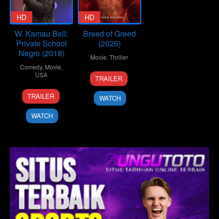
HD
HD
W. Kamau Bell:
Breed of Greed
Private School
(2025)
Negro (2018)
Movie
,
Thriller
Comedy
,
Movie
,
25
Ralph
USA
TRAILER
Sep
Hemecker
25
Shannon
2025
TRAILER
WATCH
Jun
Hartman
2018
WATCH