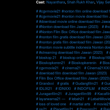
Cast:
Nayanthara
,
Shah Rukh Khan
,
Vijay Se
#cgvmovie21 #nonton film online download 
#cgvmovie21 #nonton movie download film 
#download movie online download film Jawa
#Nonton download film Jawan (2023)
#no
#Nonton Film Box Office download film Jaw
#nonton film gratis download film Jawan (20
#nonton gratis film download film Jawan (20
#nonton movie subtitle indonesia Nonton do
#streaming download film Jawan (2023)
bioskop 21
bioskop online
Bioskop16
Bioskopkeren21
Bioskopkerenin
Bio
cgvmovie21
cinema21
Cinema21XXI
download film download film Jawan (2023)
Film Box Office download film Jawan (2023)
Grandxxi
gratis
Gudangfilm21
Gu
IDLIX21
IDNXXI
INDOFILM
INDO
Juraganfilm21
Juraganfilm99
Kacafi
layarwarna21 —
lebah21
LebahMovi
loss of loved one
martial arts
movie2
ns21
Planetfilm21
Popcorn21
Raj