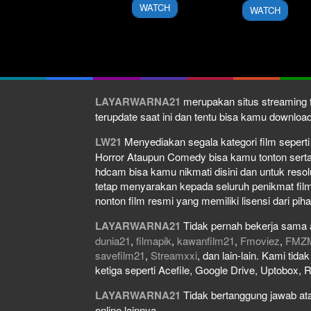
2026
2026
WATCH
WATCH
LAYARWARNA21
merupakan situs streaming f
terupdate saat ini dan tentu bisa kamu downlo
LW21
Menyediakan segala kategori film seperti f
Horror Ataupun Comedy bisa kamu tonton serta do
hdcam bisa kamu nikmati disini dan untuk resol
tetap menyarakan kepada seluruh penikmat film
nonton film resmi yang memiliki lisensi dari piha
LAYARWARNA21
Tidak pernah bekerja sama 
dunia21
,
filmapik
,
kawanfilm21
,
Fmoviez
,
FMZ
savefilm21
,
Streamxxi
, dan lain-lain. Kami tid
ketiga seperti Acefile, Google Drive, Uptobox, 
LAYARWARNA21
Tidak bertanggung jawab atas
online lainnya.