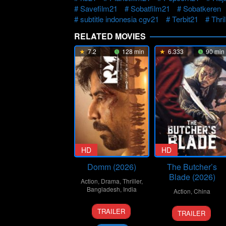
Savefilm21
Sobatfilm21
Sobatkeren
subtitle indonesia cgv21
Terbit21
Thril
RELATED MOVIES
7.2
128 min
6.333
90 min
HD
HD
Domm (2026)
The Butcher’s
Blade (2026)
Action
,
Drama
,
Thriller
,
Bangladesh
,
India
Action
,
China
21
Redoan
8
Liu
TRAILER
TRAILER
Mar
Rony
Jan
Wenpu