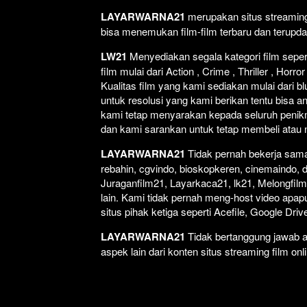
LAYARWARNA21
merupakan situs streaming 
bisa menemukan film-film terbaru dan terupd
LW21
Menyediakan segala kategori film seperti
film mulai dari Action , Crime , Thriller , Ho
Kualitas film yang kami sediakan mulai dari bl
untuk resolusi yang kami berikan tentu bisa a
kami tetap menyarakan kepada seluruh penikm
dan kami sarankan untuk tetap membeli atau non
LAYARWARNA21
Tidak pernah bekerja sama 
rebahin, cgvindo, bioskopkeren, cinemaindo, 
Juraganfilm21, Layarkaca21, lk21, Melongfilm,
lain. Kami tidak pernah meng-host video apapun
situs pihak ketiga seperti Acefile, Google Dr
LAYARWARNA21
Tidak bertanggung jawab at
aspek lain dari konten situs streaming film onl