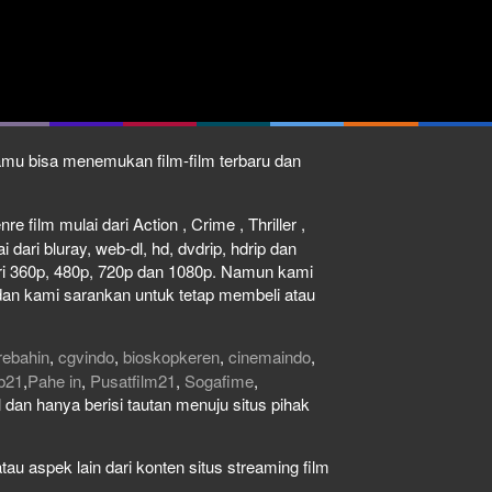
kamu bisa menemukan film-film terbaru dan
e film mulai dari Action , Crime , Thriller ,
dari bluray, web-dl, hd, dvdrip, hdrip dan
dari 360p, 480p, 720p dan 1080p. Namun kami
dan kami sarankan untuk tetap membeli atau
rebahin
,
cgvindo
,
bioskopkeren
,
cinemaindo
,
b21
,
Pahe in
,
Pusatfilm21
,
Sogafime
,
gal dan hanya berisi tautan menuju situs pihak
au aspek lain dari konten situs streaming film