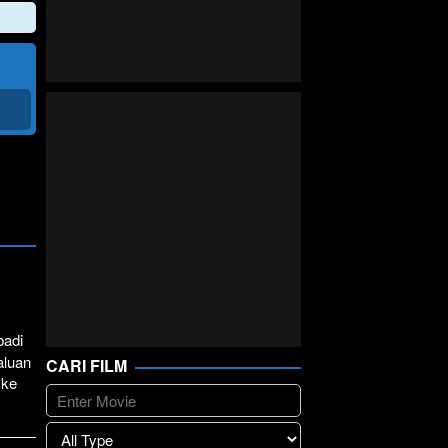
badi
aluan
CARI FILM
 ke
lay
>>