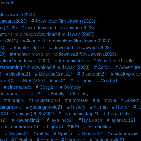
thupathi
film Jawan (2023)
Jawan (2023)
#download film Jawan (2023)
n (2023)
#film download film Jawan (2023)
nton film bioskop download film Jawan (2023)
an (2023)
#nonton film download film Jawan (2023)
23)
#nonton film online download film Jawan (2023)
23)
#nonton movie online download film Jawan (2023)
wnload film Jawan (2023)
#rebahin #dunia21 #savefilm21 #idlix
#streaming film download film Jawan (2023)
Action
Adventure
8
bioskop21
BioskopGratis21
Bioskopin21
bioskopkere
skopXXI
BOOMXXI
bos21
california
Cekih21
cinemaindo
Coeg21
Comedy
Drama
dunia21
Family
Fantasy
filmapik
filmbioskop21
filmroster
full movie
Gosemu
dangmovie
gudangmovie21
History
hitman
Horror
I
XXI
Jawan (2023)2023
juraganbioskop21
Juraganfilm
lm21
Kawanfilm21
layarindo21
layarkaca
layarkaca21
e
Lebahmovie21
LigaXXI
lk21
los angeles
1
Movies21
netflix
Ngefilm
Ngefilm21
nontonmovie
axxi
Rebahin
revenge
Romance
Ruangmovie21