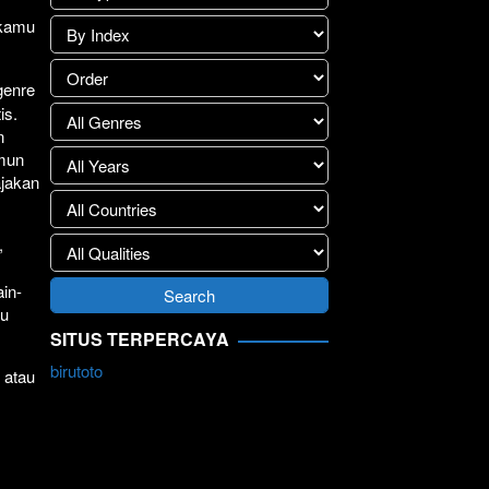
 kamu
genre
is.
n
amun
ajakan
,
in-
ju
SITUS TERPERCAYA
birutoto
 atau