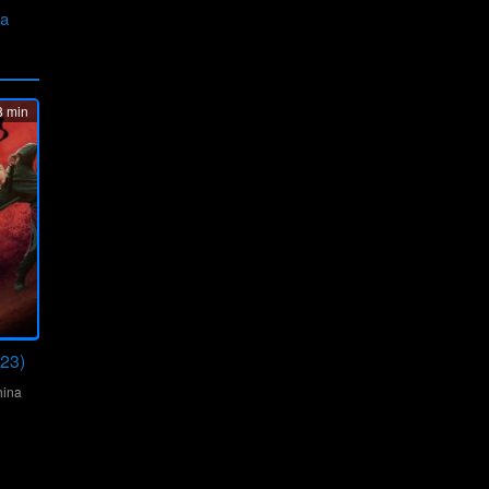
ia
 min
23)
ina
ng