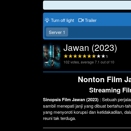
Turn off light
Trailer
Server 1
Jawan (2023)
102
votes, average
7.1
out of 10
Nonton Film Ja
Streaming Fi
Sinopsis Film Jawan (2023)
: Sebuah perjala
sambil menepati janji yang dibuat bertahun-ta
yang menyoroti korupsi dan ketidakadilan, d
reuni tak terduga.