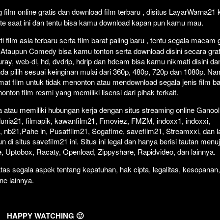
film online gratis dan download film terbaru , disitus LayarWarna21
ate saat ini dan tentu bisa kamu download kapan pun kamu mau.
 film asia terbaru serta film barat paling baru , tentu segala macam 
rror Ataupun Comedy bisa kamu tonton serta download disini secara grat
uray, web-dl, hd, dvdrip, hdrip dan hdcam bisa kamu nikmati disini da
nda pilih sesuai keinginan mulai dari 360p, 480p, 720p dan 1080p. N
at film untuk tidak menonton atau mendownload segala jenis film b
ton film resmi yang memiliki lisensi dari pihak terkait.
atau memiliki hubungan kerja dengan situs streaming online Ganool
dunia21, filmapik, kawanfilm21, Fmoviez, FMZM, indoxx1, indoxxi,
 nb21,Pahe in, Pusatfilm21, Sogafime, savefilm21, Streamxxi, dan la
 di situs savefilm21 ini. Situs ini legal dan hanya berisi tautan menu
ive, Uptobox, Racaty, Openload, Zippyshare, Rapidvideo, dan lainnya.
as segala aspek tentang kepatuhan, hak cipta, legalitas, kesopanan,
ine lainnya.
HAPPY WATCHING 🙂