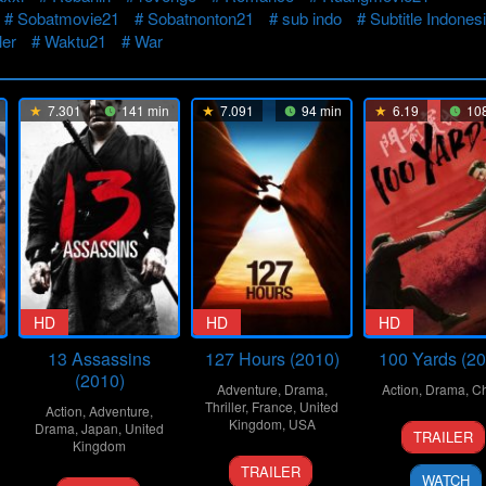
Sobatmovie21
Sobatnonton21
sub indo
Subtitle Indones
ler
Waktu21
War
7.301
141 min
7.091
94 min
6.19
108
HD
HD
HD
13 Assassins
127 Hours (2010)
100 Yards (20
(2010)
Adventure
,
Drama
,
Action
,
Drama
,
Ch
Thriller
,
France
,
United
Action
,
Adventure
,
Kingdom
,
USA
20
Xu
Drama
,
Japan
,
United
TRAILER
Kingdom
Sep
Junfe
12
Danny
2024
TRAILER
WATCH
25
Takashi
Nov
Boyle