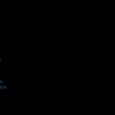
n
t
DLIX