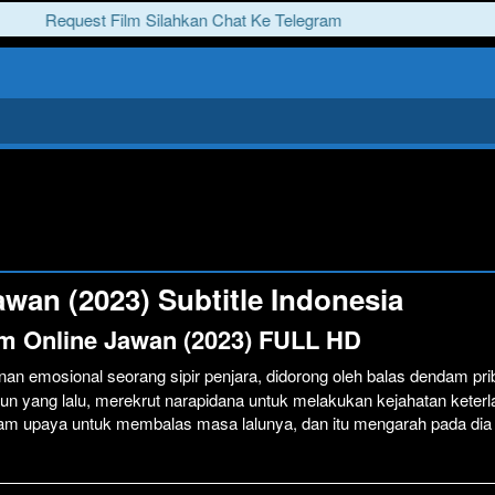
Request Film Silahkan Chat Ke Telegram
wan (2023) Subtitle Indonesia
lm Online Jawan (2023) FULL HD
nan emosional seorang sipir penjara, didorong oleh balas dendam pri
hun yang lalu, merekrut narapidana untuk melakukan kejahatan keterl
alam upaya untuk membalas masa lalunya, dan itu mengarah pada dia
Click To P
Lewati >