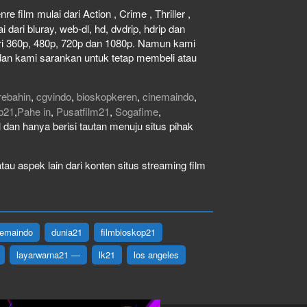
e film mulai dari Action , Crime , Thriller ,
dari bluray, web-dl, hd, dvdrip, hdrip dan
dari 360p, 480p, 720p dan 1080p. Namun kami
dan kami sarankan untuk tetap membeli atau
rebahin
,
cgvindo
,
bioskopkeren
,
cinemaindo
,
b21
,
Pahe in
,
Pusatfilm21
,
Sogafime
,
gal dan hanya berisi tautan menuju situs pihak
au aspek lain dari konten situs streaming film
nemaindo
dunia21
filmbioskop21
layarwarna21 —
lk21
los angeles