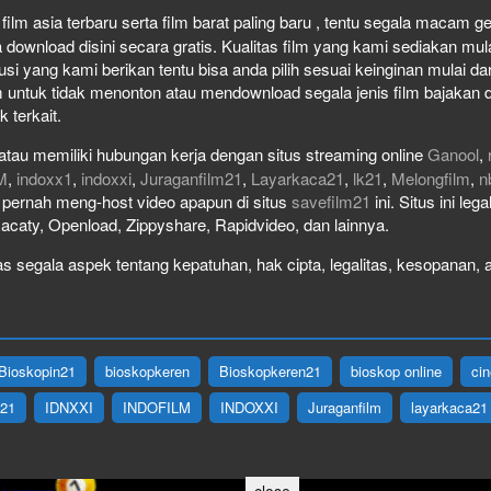
ilm asia terbaru serta film barat paling baru , tentu segala macam genr
wnload disini secara gratis. Kualitas film yang kami sediakan mulai 
usi yang kami berikan tentu bisa anda pilih sesuai keinginan mulai 
 untuk tidak menonton atau mendownload segala jenis film bajakan 
k terkait.
atau memiliki hubungan kerja dengan situs streaming online
Ganool
,
M
,
indoxx1
,
indoxxi
,
Juraganfilm21
,
Layarkaca21
,
lk21
,
Melongfilm
,
n
ak pernah meng-host video apapun di situs
savefilm21
ini. Situs ini le
Racaty, Openload, Zippyshare, Rapidvideo, dan lainnya.
 segala aspek tentang kepatuhan, hak cipta, legalitas, kesopanan, at
Bioskopin21
bioskopkeren
Bioskopkeren21
bioskop online
ci
X21
IDNXXI
INDOFILM
INDOXXI
Juraganfilm
layarkaca21
close