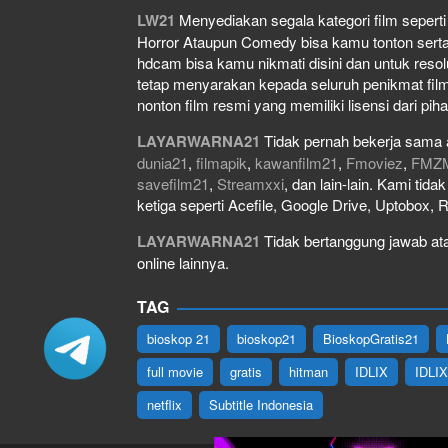
LW21
Menyediakan segala kategori film seperti f
Horror Ataupun Comedy bisa kamu tonton serta do
hdcam bisa kamu nikmati disini dan untuk resol
tetap menyarakan kepada seluruh penikmat film
nonton film resmi yang memiliki lisensi dari piha
LAYARWARNA21
Tidak pernah bekerja sama 
dunia21
,
filmapik
,
kawanfilm21
,
Fmoviez
,
FMZ
savefilm21
,
Streamxxi
, dan lain-lain. Kami tid
ketiga seperti Acefile, Google Drive, Uptobox, 
LAYARWARNA21
Tidak bertanggung jawab atas
online lainnya.
TAG
bioskop 21
bioskop21
BioskopGratis21
full movie
gratis
hitman
IDLIX
IDLI
netflix
Subtitle Indonesia