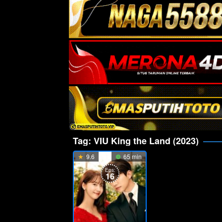
Tag:
VIU King the Land (2023)
9.6
65 min
Eps:
16