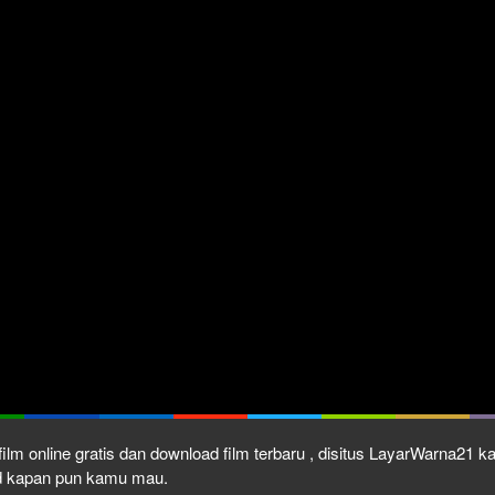
ilm online gratis dan download film terbaru , disitus LayarWarna21 
ad kapan pun kamu mau.