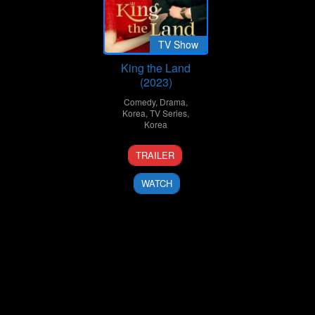
TV Show
King the Land
(2023)
Comedy
,
Drama
,
Korea
,
TV Series
,
Korea
17
Chun
TRAILER
Jun
Sung-
2023
il
WATCH