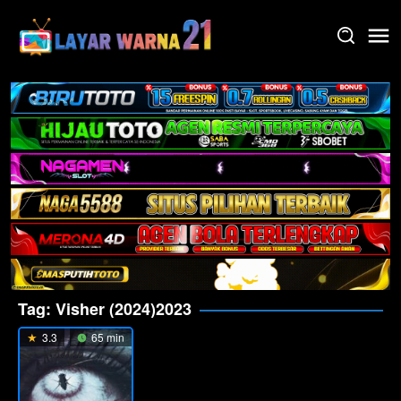
Skip
to
content
Tag:
Visher (2024)2023
3.3
65 min