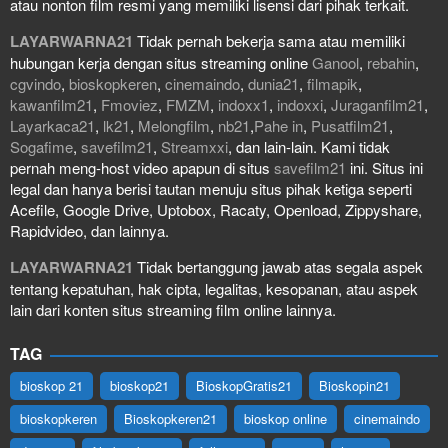
atau nonton film resmi yang memiliki lisensi dari pihak terkait.
LAYARWARNA21
Tidak pernah bekerja sama atau memiliki
hubungan kerja dengan situs streaming online
Ganool
,
rebahin
,
cgvindo
,
bioskopkeren
,
cinemaindo
,
dunia21
,
filmapik
,
kawanfilm21
,
Fmoviez
,
FMZM
,
indoxx1
,
indoxxi
,
Juraganfilm21
,
Layarkaca21
,
lk21
,
Melongfilm
,
nb21
,
Pahe in
,
Pusatfilm21
,
Sogafime
,
savefilm21
,
Streamxxi
, dan lain-lain. Kami tidak
pernah meng-host video apapun di situs
savefilm21
ini. Situs ini
legal dan hanya berisi tautan menuju situs pihak ketiga seperti
Acefile, Google Drive, Uptobox, Racaty, Openload, Zippyshare,
Rapidvideo, dan lainnya.
LAYARWARNA21
Tidak bertanggung jawab atas segala aspek
tentang kepatuhan, hak cipta, legalitas, kesopanan, atau aspek
lain dari konten situs streaming film online lainnya.
TAG
bioskop 21
bioskop21
BioskopGratis21
Bioskopin21
bioskopkeren
Bioskopkeren21
bioskop online
cinemaindo