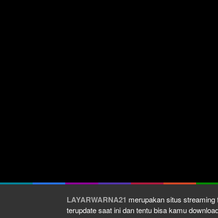
LAYARWARNA21
merupakan situs streaming f
terupdate saat ini dan tentu bisa kamu downlo