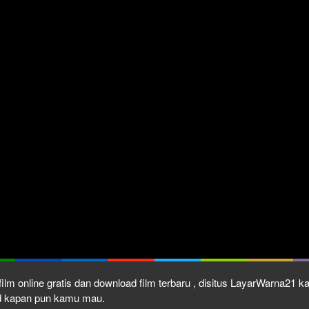
ilm online gratis dan download film terbaru , disitus LayarWarna21 
ad kapan pun kamu mau.