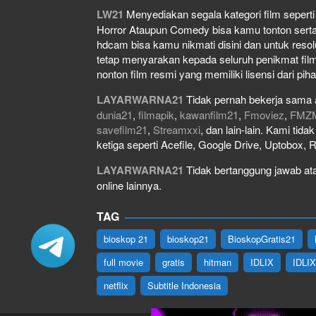
LW21
Menyediakan segala kategori film seperti f
Horror Ataupun Comedy bisa kamu tonton serta do
hdcam bisa kamu nikmati disini dan untuk resol
tetap menyarakan kepada seluruh penikmat film
nonton film resmi yang memiliki lisensi dari piha
LAYARWARNA21
Tidak pernah bekerja sama 
dunia21
,
filmapik
,
kawanfilm21
,
Fmoviez
,
FMZ
savefilm21
,
Streamxxi
, dan lain-lain. Kami tid
ketiga seperti Acefile, Google Drive, Uptobox, 
LAYARWARNA21
Tidak bertanggung jawab atas
online lainnya.
TAG
bioskop 21
bioskop21
BioskopGratis21
full movie
gratis
hitman
IDLIX
IDLI
netflix
Subtitle Indonesia