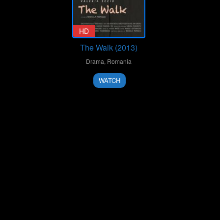
HD
The Walk (2013)
Drama
,
Romania
30
Mihaela
WATCH
May
Popescu
2014