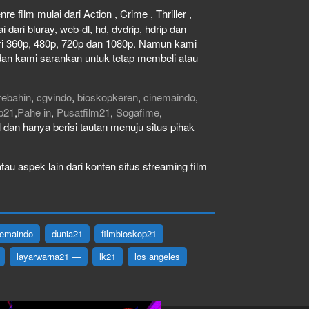
e film mulai dari Action , Crime , Thriller ,
dari bluray, web-dl, hd, dvdrip, hdrip dan
dari 360p, 480p, 720p dan 1080p. Namun kami
dan kami sarankan untuk tetap membeli atau
rebahin
,
cgvindo
,
bioskopkeren
,
cinemaindo
,
b21
,
Pahe in
,
Pusatfilm21
,
Sogafime
,
gal dan hanya berisi tautan menuju situs pihak
au aspek lain dari konten situs streaming film
nemaindo
dunia21
filmbioskop21
layarwarna21 —
lk21
los angeles