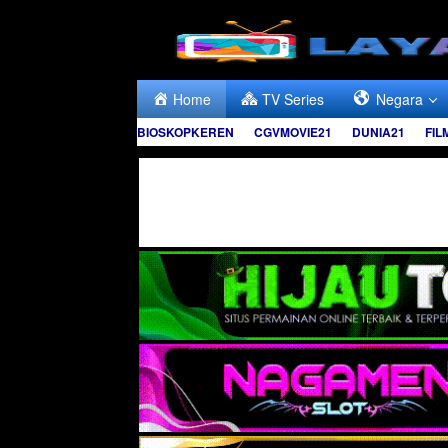
Skip
to
content
Home
TV Series
Negara
BIOSKOPKEREN
CGVMOVIE21
DUNIA21
FIL