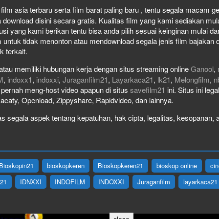
ilm asia terbaru serta film barat paling baru , tentu segala macam genr
wnload disini secara gratis. Kualitas film yang kami sediakan mulai 
usi yang kami berikan tentu bisa anda pilih sesuai keinginan mulai 
 untuk tidak menonton atau mendownload segala jenis film bajakan 
k terkait.
atau memiliki hubungan kerja dengan situs streaming online
Ganool
,
M
,
indoxx1
,
indoxxi
,
Juraganfilm21
,
Layarkaca21
,
lk21
,
Melongfilm
,
n
ak pernah meng-host video apapun di situs
savefilm21
ini. Situs ini le
Racaty, Openload, Zippyshare, Rapidvideo, dan lainnya.
 segala aspek tentang kepatuhan, hak cipta, legalitas, kesopanan, at
Bioskopin21
bioskopkeren
Bioskopkeren21
bioskop online
ci
X21
IDNXXI
INDOFILM
INDOXXI
Juraganfilm
layarkaca21
close