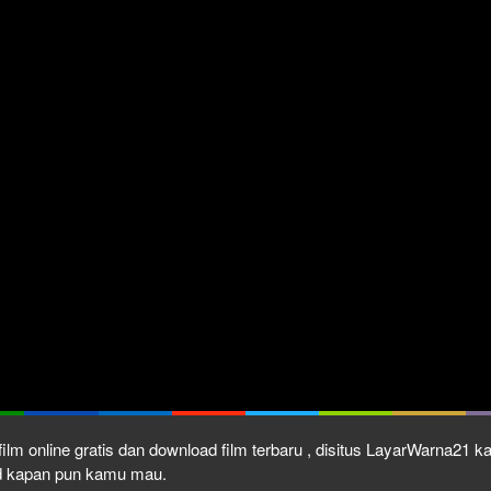
ilm online gratis dan download film terbaru , disitus LayarWarna21 
ad kapan pun kamu mau.