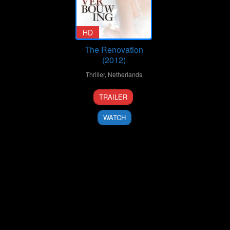
HD
The Renovation
(2012)
Thriller
,
Netherlands
6
Will
TRAILER
Sep
Koopman
2012
WATCH