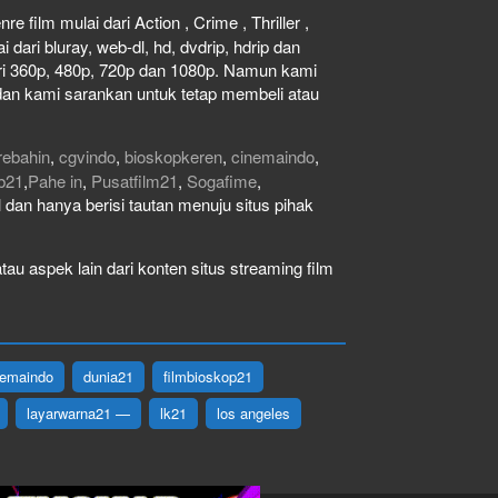
e film mulai dari Action , Crime , Thriller ,
dari bluray, web-dl, hd, dvdrip, hdrip dan
dari 360p, 480p, 720p dan 1080p. Namun kami
dan kami sarankan untuk tetap membeli atau
rebahin
,
cgvindo
,
bioskopkeren
,
cinemaindo
,
b21
,
Pahe in
,
Pusatfilm21
,
Sogafime
,
gal dan hanya berisi tautan menuju situs pihak
au aspek lain dari konten situs streaming film
nemaindo
dunia21
filmbioskop21
layarwarna21 —
lk21
los angeles