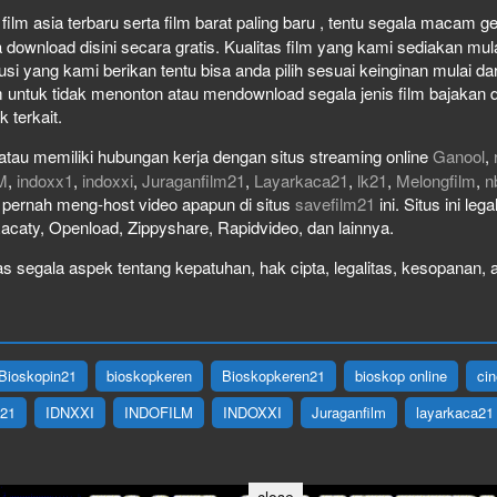
ilm asia terbaru serta film barat paling baru , tentu segala macam genr
wnload disini secara gratis. Kualitas film yang kami sediakan mulai 
usi yang kami berikan tentu bisa anda pilih sesuai keinginan mulai 
 untuk tidak menonton atau mendownload segala jenis film bajakan 
k terkait.
atau memiliki hubungan kerja dengan situs streaming online
Ganool
,
M
,
indoxx1
,
indoxxi
,
Juraganfilm21
,
Layarkaca21
,
lk21
,
Melongfilm
,
n
ak pernah meng-host video apapun di situs
savefilm21
ini. Situs ini le
Racaty, Openload, Zippyshare, Rapidvideo, dan lainnya.
 segala aspek tentang kepatuhan, hak cipta, legalitas, kesopanan, at
Bioskopin21
bioskopkeren
Bioskopkeren21
bioskop online
ci
X21
IDNXXI
INDOFILM
INDOXXI
Juraganfilm
layarkaca21
close