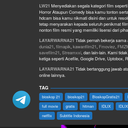
LW21
Menyediakan segala kategori film seperti f
Horror Ataupun Comedy bisa kamu tonton serta do
hdcam bisa kamu nikmati disini dan untuk resol
tetap menyarakan kepada seluruh penikmat film
nonton film resmi yang memiliki lisensi dari piha
LAYARWARNA21
Tidak pernah bekerja sama 
dunia21
,
filmapik
,
kawanfilm21
,
Fmoviez
,
FMZ
savefilm21
,
Streamxxi
, dan lain-lain. Kami tid
ketiga seperti Acefile, Google Drive, Uptobox, 
LAYARWARNA21
Tidak bertanggung jawab atas
online lainnya.
TAG
bioskop 21
bioskop21
BioskopGratis21
full movie
gratis
hitman
IDLIX
IDLI
netflix
Subtitle Indonesia