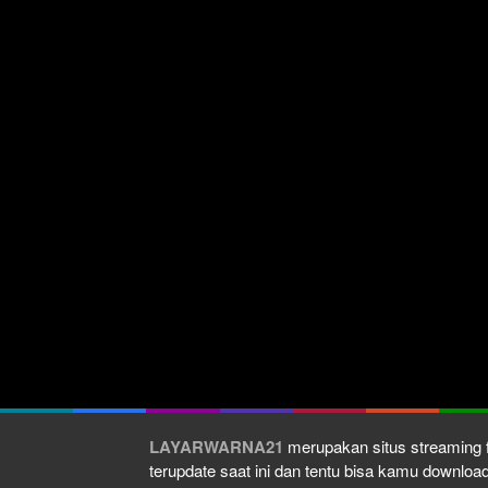
LAYARWARNA21
merupakan situs streaming f
terupdate saat ini dan tentu bisa kamu downlo