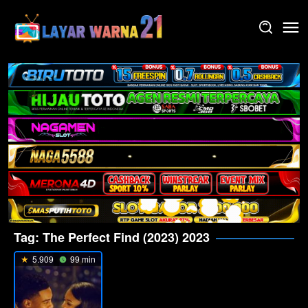
Skip
to
content
Tag:
The Perfect Find (2023) 2023
5.909
99 min