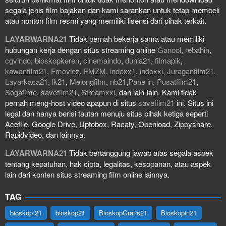
segala jenis film bajakan dan kami sarankan untuk tetap membeli
atau nonton film resmi yang memiliki lisensi dari pihak terkait.
LAYARWARNA21
Tidak pernah bekerja sama atau memiliki
hubungan kerja dengan situs streaming online
Ganool
,
rebahin
,
cgvindo
,
bioskopkeren
,
cinemaindo
,
dunia21
,
filmapik
,
kawanfilm21
,
Fmoviez
,
FMZM
,
indoxx1
,
indoxxi
,
Juraganfilm21
,
Layarkaca21
,
lk21
,
Melongfilm
,
nb21
,
Pahe in
,
Pusatfilm21
,
Sogafime
,
savefilm21
,
Streamxxi
, dan lain-lain. Kami tidak
pernah meng-host video apapun di situs
savefilm21
ini. Situs ini
legal dan hanya berisi tautan menuju situs pihak ketiga seperti
Acefile, Google Drive, Uptobox, Racaty, Openload, Zippyshare,
Rapidvideo, dan lainnya.
LAYARWARNA21
Tidak bertanggung jawab atas segala aspek
tentang kepatuhan, hak cipta, legalitas, kesopanan, atau aspek
lain dari konten situs streaming film online lainnya.
TAG
bioskop 21
bioskop21
BioskopGratis21
Bioskopin21