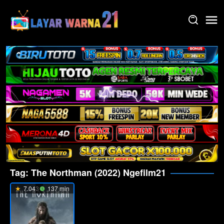
Skip
to
content
Tag:
The Northman (2022) Ngefilm21
7.043
137 min