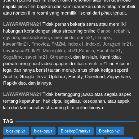
segala jenis film bajakan dan kami sarankan untuk tetap membeli
atau nonton film resmi yang memiliki lisensi dari pihak terkait.
LAYARWARNA21
Tidak pernah bekerja sama atau memiliki
hubungan kerja dengan situs streaming online
Ganool
,
rebahin
,
cgvindo
,
bioskopkeren
,
cinemaindo
,
dunia21
,
filmapik
,
kawanfilm21
,
Fmoviez
,
FMZM
,
indoxx1
,
indoxxi
,
Juraganfilm21
,
Layarkaca21
,
lk21
,
Melongfilm
,
nb21
,
Pahe in
,
Pusatfilm21
,
Sogafime
,
savefilm21
,
Streamxxi
, dan lain-lain. Kami tidak
pernah meng-host video apapun di situs
savefilm21
ini. Situs ini
legal dan hanya berisi tautan menuju situs pihak ketiga seperti
Acefile, Google Drive, Uptobox, Racaty, Openload, Zippyshare,
Rapidvideo, dan lainnya.
LAYARWARNA21
Tidak bertanggung jawab atas segala aspek
tentang kepatuhan, hak cipta, legalitas, kesopanan, atau aspek
lain dari konten situs streaming film online lainnya.
TAG
bioskop 21
bioskop21
BioskopGratis21
Bioskopin21