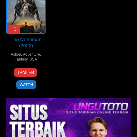
HD
The Northman
(2022)
Action
,
Adventure
,
Fantasy
,
USA
7
Oana
TRAILER
Apr
Ene
2022
WATCH