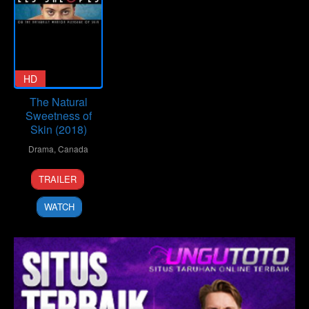
HD
The Natural
Sweetness of
Skin (2018)
Drama
,
Canada
7
Renée
TRAILER
Sep
Beaulieu
2018
WATCH