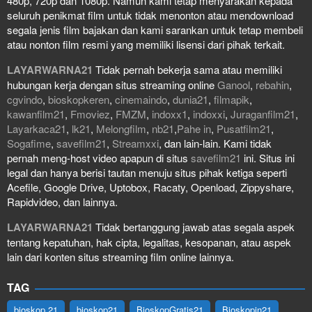
480p, 720p dan 1080p. Namun kami tetap menyarakan kepada
seluruh penikmat film untuk tidak menonton atau mendownload
segala jenis film bajakan dan kami sarankan untuk tetap membeli
atau nonton film resmi yang memiliki lisensi dari pihak terkait.
LAYARWARNA21
Tidak pernah bekerja sama atau memiliki
hubungan kerja dengan situs streaming online
Ganool
,
rebahin
,
cgvindo
,
bioskopkeren
,
cinemaindo
,
dunia21
,
filmapik
,
kawanfilm21
,
Fmoviez
,
FMZM
,
indoxx1
,
indoxxi
,
Juraganfilm21
,
Layarkaca21
,
lk21
,
Melongfilm
,
nb21
,
Pahe in
,
Pusatfilm21
,
Sogafime
,
savefilm21
,
Streamxxi
, dan lain-lain. Kami tidak
pernah meng-host video apapun di situs
savefilm21
ini. Situs ini
legal dan hanya berisi tautan menuju situs pihak ketiga seperti
Acefile, Google Drive, Uptobox, Racaty, Openload, Zippyshare,
Rapidvideo, dan lainnya.
LAYARWARNA21
Tidak bertanggung jawab atas segala aspek
tentang kepatuhan, hak cipta, legalitas, kesopanan, atau aspek
lain dari konten situs streaming film online lainnya.
TAG
bioskop 21
bioskop21
BioskopGratis21
Bioskopin21