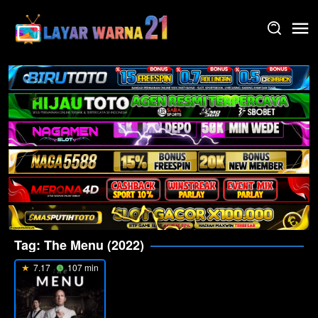
Skip
to
content
Tag:
The Menu (2022)
7.17
107 min