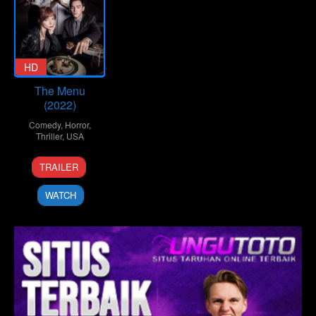
HD
The Menu
(2022)
Comedy
,
Horror
,
Thriller
,
USA
17
Mark
TRAILER
Nov
Mylod
2022
WATCH