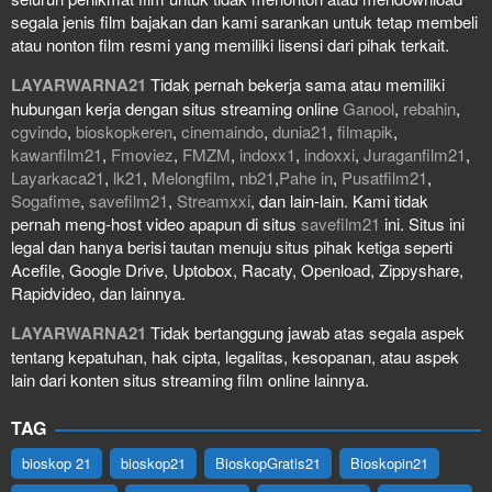
segala jenis film bajakan dan kami sarankan untuk tetap membeli
atau nonton film resmi yang memiliki lisensi dari pihak terkait.
LAYARWARNA21
Tidak pernah bekerja sama atau memiliki
hubungan kerja dengan situs streaming online
Ganool
,
rebahin
,
cgvindo
,
bioskopkeren
,
cinemaindo
,
dunia21
,
filmapik
,
kawanfilm21
,
Fmoviez
,
FMZM
,
indoxx1
,
indoxxi
,
Juraganfilm21
,
Layarkaca21
,
lk21
,
Melongfilm
,
nb21
,
Pahe in
,
Pusatfilm21
,
Sogafime
,
savefilm21
,
Streamxxi
, dan lain-lain. Kami tidak
pernah meng-host video apapun di situs
savefilm21
ini. Situs ini
legal dan hanya berisi tautan menuju situs pihak ketiga seperti
Acefile, Google Drive, Uptobox, Racaty, Openload, Zippyshare,
Rapidvideo, dan lainnya.
LAYARWARNA21
Tidak bertanggung jawab atas segala aspek
tentang kepatuhan, hak cipta, legalitas, kesopanan, atau aspek
lain dari konten situs streaming film online lainnya.
TAG
bioskop 21
bioskop21
BioskopGratis21
Bioskopin21