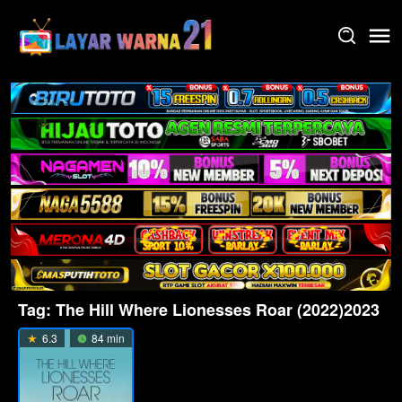
Skip
to
content
Tag:
The Hill Where Lionesses Roar (2022)2023
6.3
84 min