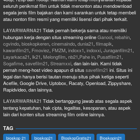
seluruh penikmat film untuk tidak menonton atau mendownload
segala jenis film bajakan dan kami sarankan untuk tetap membeli
atau nonton film resmi yang memiliki lisensi dari pihak terkait.
LAYARWARNA21
Tidak pernah bekerja sama atau memiliki
hubungan kerja dengan situs streaming online
Ganool
,
rebahin
,
cgvindo
,
bioskopkeren
,
cinemaindo
,
dunia21
,
filmapik
,
kawanfilm21
,
Fmoviez
,
FMZM
,
indoxx1
,
indoxxi
,
Juraganfilm21
,
Layarkaca21
,
lk21
,
Melongfilm
,
nb21
,
Pahe in
,
Pusatfilm21
,
Sogafime
,
savefilm21
,
Streamxxi
, dan lain-lain. Kami tidak
pernah meng-host video apapun di situs
savefilm21
ini. Situs ini
legal dan hanya berisi tautan menuju situs pihak ketiga seperti
Acefile, Google Drive, Uptobox, Racaty, Openload, Zippyshare,
Rapidvideo, dan lainnya.
LAYARWARNA21
Tidak bertanggung jawab atas segala aspek
tentang kepatuhan, hak cipta, legalitas, kesopanan, atau aspek
lain dari konten situs streaming film online lainnya.
TAG
bioskop 21
bioskop21
BioskopGratis21
Bioskopin21