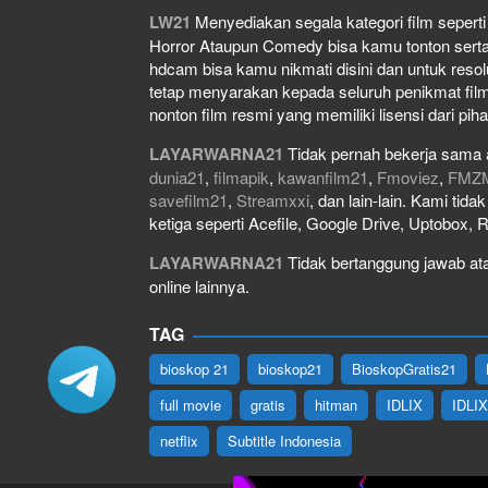
LW21
Menyediakan segala kategori film seperti f
Horror Ataupun Comedy bisa kamu tonton serta do
hdcam bisa kamu nikmati disini dan untuk resol
tetap menyarakan kepada seluruh penikmat film
nonton film resmi yang memiliki lisensi dari piha
LAYARWARNA21
Tidak pernah bekerja sama 
dunia21
,
filmapik
,
kawanfilm21
,
Fmoviez
,
FMZ
savefilm21
,
Streamxxi
, dan lain-lain. Kami tid
ketiga seperti Acefile, Google Drive, Uptobox, 
LAYARWARNA21
Tidak bertanggung jawab atas
online lainnya.
TAG
bioskop 21
bioskop21
BioskopGratis21
full movie
gratis
hitman
IDLIX
IDLI
netflix
Subtitle Indonesia