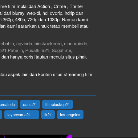
e film mulai dari Action , Crime , Thriller ,
dari bluray, web-dl, hd, dvdrip, hdrip dan
dari 360p, 480p, 720p dan 1080p. Namun kami
dan kami sarankan untuk tetap membeli atau
rebahin
,
cgvindo
,
bioskopkeren
,
cinemaindo
,
b21
,
Pahe in
,
Pusatfilm21
,
Sogafime
,
gal dan hanya berisi tautan menuju situs pihak
au aspek lain dari konten situs streaming film
nemaindo
dunia21
filmbioskop21
layarwarna21 —
lk21
los angeles