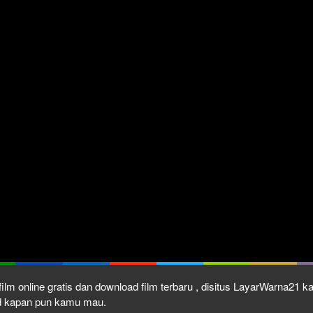
ilm online gratis dan download film terbaru , disitus LayarWarna21 
ad kapan pun kamu mau.