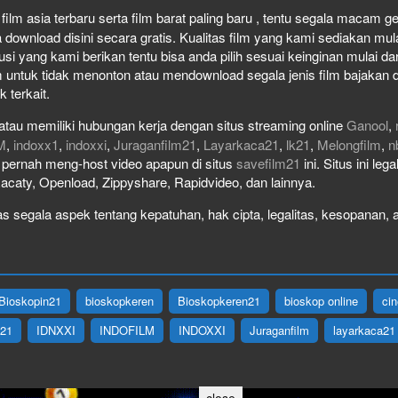
ilm asia terbaru serta film barat paling baru , tentu segala macam genr
wnload disini secara gratis. Kualitas film yang kami sediakan mulai 
usi yang kami berikan tentu bisa anda pilih sesuai keinginan mulai 
 untuk tidak menonton atau mendownload segala jenis film bajakan 
k terkait.
atau memiliki hubungan kerja dengan situs streaming online
Ganool
,
M
,
indoxx1
,
indoxxi
,
Juraganfilm21
,
Layarkaca21
,
lk21
,
Melongfilm
,
n
ak pernah meng-host video apapun di situs
savefilm21
ini. Situs ini le
Racaty, Openload, Zippyshare, Rapidvideo, dan lainnya.
 segala aspek tentang kepatuhan, hak cipta, legalitas, kesopanan, at
Bioskopin21
bioskopkeren
Bioskopkeren21
bioskop online
ci
X21
IDNXXI
INDOFILM
INDOXXI
Juraganfilm
layarkaca21
close