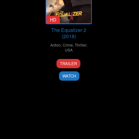
HD
The Equalizer 2
(2018)
Action
,
Crime
,
Thriller
,
USA
19
Antoine
TRAILER
Jul
Fuqua
2018
WATCH