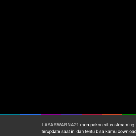
LAYARWARNA21
merupakan situs streaming f
terupdate saat ini dan tentu bisa kamu downlo