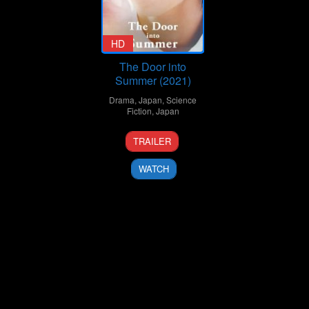
HD
The Door into
Summer (2021)
Drama
,
Japan
,
Science
Fiction
,
Japan
25
Takahiro
TRAILER
Jun
Miki
2021
WATCH