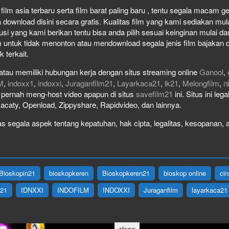
ilm asia terbaru serta film barat paling baru , tentu segala macam genr
wnload disini secara gratis. Kualitas film yang kami sediakan mulai 
usi yang kami berikan tentu bisa anda pilih sesuai keinginan mulai 
 untuk tidak menonton atau mendownload segala jenis film bajakan 
k terkait.
atau memiliki hubungan kerja dengan situs streaming online
Ganool
,
M
,
indoxx1
,
indoxxi
,
Juraganfilm21
,
Layarkaca21
,
lk21
,
Melongfilm
,
n
ak pernah meng-host video apapun di situs
savefilm21
ini. Situs ini le
Racaty, Openload, Zippyshare, Rapidvideo, dan lainnya.
 segala aspek tentang kepatuhan, hak cipta, legalitas, kesopanan, at
Bioskopin21
bioskopkeren
Bioskopkeren21
bioskop online
ci
X21
IDNXXI
INDOFILM
INDOXXI
Juraganfilm
layarkaca21
close