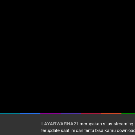
LAYARWARNA21
merupakan situs streaming f
terupdate saat ini dan tentu bisa kamu downlo