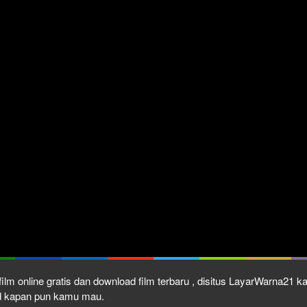
ilm online gratis dan download film terbaru , disitus LayarWarna21 
ad kapan pun kamu mau.