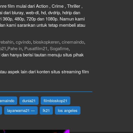
e film mulai dari Action , Crime , Thriller ,
dari bluray, web-dl, hd, dvdrip, hdrip dan
dari 360p, 480p, 720p dan 1080p. Namun kami
dan kami sarankan untuk tetap membeli atau
rebahin
,
cgvindo
,
bioskopkeren
,
cinemaindo
,
b21
,
Pahe in
,
Pusatfilm21
,
Sogafime
,
gal dan hanya berisi tautan menuju situs pihak
au aspek lain dari konten situs streaming film
nemaindo
dunia21
filmbioskop21
layarwarna21 —
lk21
los angeles