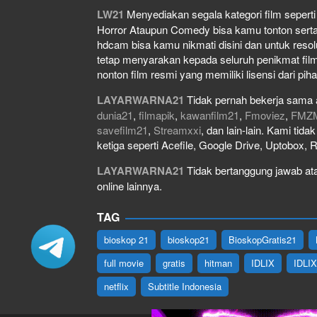
LW21
Menyediakan segala kategori film seperti f
Horror Ataupun Comedy bisa kamu tonton serta do
hdcam bisa kamu nikmati disini dan untuk resol
tetap menyarakan kepada seluruh penikmat film
nonton film resmi yang memiliki lisensi dari piha
LAYARWARNA21
Tidak pernah bekerja sama 
dunia21
,
filmapik
,
kawanfilm21
,
Fmoviez
,
FMZ
savefilm21
,
Streamxxi
, dan lain-lain. Kami tid
ketiga seperti Acefile, Google Drive, Uptobox, 
LAYARWARNA21
Tidak bertanggung jawab atas
online lainnya.
TAG
bioskop 21
bioskop21
BioskopGratis21
full movie
gratis
hitman
IDLIX
IDLI
netflix
Subtitle Indonesia