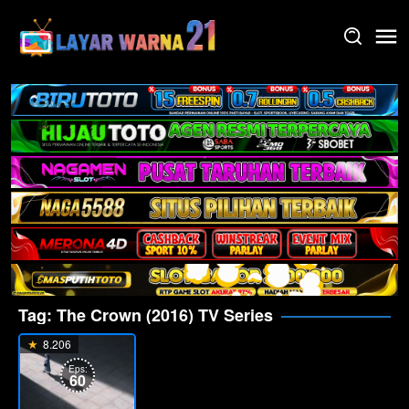
Skip
to
content
Tag:
The Crown (2016) TV Series
8.206
Eps:
60