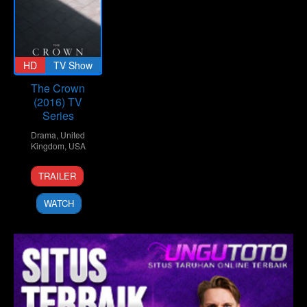
HD
TV Show
The Crown
(2016) TV
Series
Drama
,
United
Kingdom
,
USA
4
Peter
TRAILER
Nov
Morgan
2016
WATCH