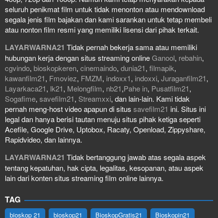
seluruh penikmat film untuk tidak menonton atau mendownload
segala jenis film bajakan dan kami sarankan untuk tetap membeli
atau nonton film resmi yang memiliki lisensi dari pihak terkait.
LAYARWARNA21
Tidak pernah bekerja sama atau memiliki
hubungan kerja dengan situs streaming online
Ganool
,
rebahin
,
cgvindo
,
bioskopkeren
,
cinemaindo
,
dunia21
,
filmapik
,
kawanfilm21
,
Fmoviez
,
FMZM
,
indoxx1
,
indoxxi
,
Juraganfilm21
,
Layarkaca21
,
lk21
,
Melongfilm
,
nb21
,
Pahe in
,
Pusatfilm21
,
Sogafime
,
savefilm21
,
Streamxxi
, dan lain-lain. Kami tidak
pernah meng-host video apapun di situs
savefilm21
ini. Situs ini
legal dan hanya berisi tautan menuju situs pihak ketiga seperti
Acefile, Google Drive, Uptobox, Racaty, Openload, Zippyshare,
Rapidvideo, dan lainnya.
LAYARWARNA21
Tidak bertanggung jawab atas segala aspek
tentang kepatuhan, hak cipta, legalitas, kesopanan, atau aspek
lain dari konten situs streaming film online lainnya.
TAG
bioskop 21
bioskop21
BioskopGratis21
Bioskopin21