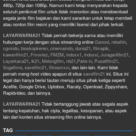
480p, 720p dan 1080p. Namun kami tetap menyarakan kepada
seluruh penikmat film untuk tidak menonton atau mendownload
segala jenis film bajakan dan kami sarankan untuk tetap membeli
atau nonton film resmi yang memiliki lisensi dari pihak terkait.
LAYARWARNA21
Tidak pernah bekerja sama atau memiliki
hubungan kerja dengan situs streaming online
Ganool
,
rebahin
,
cgvindo
,
bioskopkeren
,
cinemaindo
,
dunia21
,
filmapik
,
kawanfilm21
,
Fmoviez
,
FMZM
,
indoxx1
,
indoxxi
,
Juraganfilm21
,
Layarkaca21
,
lk21
,
Melongfilm
,
nb21
,
Pahe in
,
Pusatfilm21
,
Sogafime
,
savefilm21
,
Streamxxi
, dan lain-lain. Kami tidak
pernah meng-host video apapun di situs
savefilm21
ini. Situs ini
legal dan hanya berisi tautan menuju situs pihak ketiga seperti
Acefile, Google Drive, Uptobox, Racaty, Openload, Zippyshare,
Rapidvideo, dan lainnya.
LAYARWARNA21
Tidak bertanggung jawab atas segala aspek
tentang kepatuhan, hak cipta, legalitas, kesopanan, atau aspek
lain dari konten situs streaming film online lainnya.
TAG