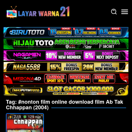
Skip
to
content
Tag:
#nonton film online download film Ab Tak
Chhappan (2004)
7.19
129 min