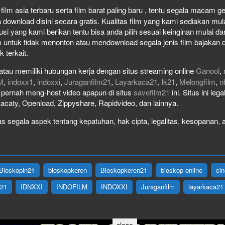
ilm asia terbaru serta film barat paling baru , tentu segala macam genr
wnload disini secara gratis. Kualitas film yang kami sediakan mulai 
usi yang kami berikan tentu bisa anda pilih sesuai keinginan mulai 
 untuk tidak menonton atau mendownload segala jenis film bajakan 
k terkait.
atau memiliki hubungan kerja dengan situs streaming online
Ganool
,
M
,
indoxx1
,
indoxxi
,
Juraganfilm21
,
Layarkaca21
,
lk21
,
Melongfilm
,
n
ak pernah meng-host video apapun di situs
savefilm21
ini. Situs ini le
Racaty, Openload, Zippyshare, Rapidvideo, dan lainnya.
 segala aspek tentang kepatuhan, hak cipta, legalitas, kesopanan, at
Bioskopin21
bioskopkeren
Bioskopkeren21
bioskop online
ci
X21
IDNXXI
INDOFILM
INDOXXI
Juraganfilm
layarkaca21
close