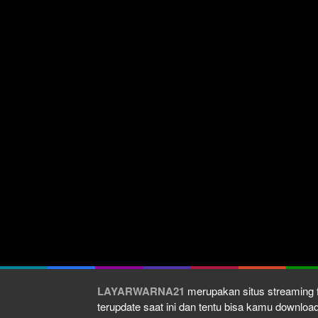
LAYARWARNA21
merupakan situs streaming f
terupdate saat ini dan tentu bisa kamu downlo