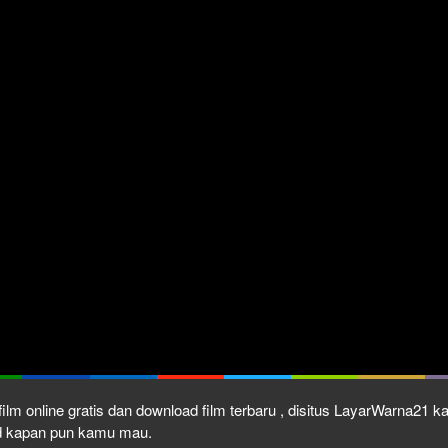
ilm online gratis dan download film terbaru , disitus LayarWarna21 
ad kapan pun kamu mau.