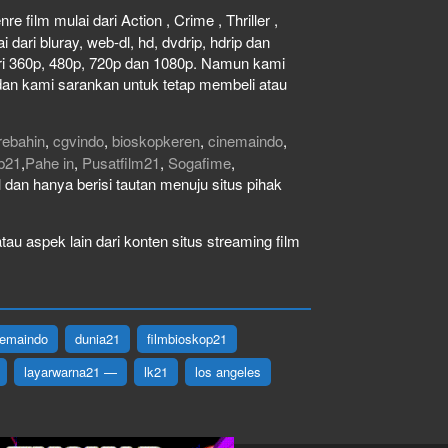
e film mulai dari Action , Crime , Thriller ,
dari bluray, web-dl, hd, dvdrip, hdrip dan
dari 360p, 480p, 720p dan 1080p. Namun kami
dan kami sarankan untuk tetap membeli atau
rebahin
,
cgvindo
,
bioskopkeren
,
cinemaindo
,
b21
,
Pahe in
,
Pusatfilm21
,
Sogafime
,
gal dan hanya berisi tautan menuju situs pihak
au aspek lain dari konten situs streaming film
nemaindo
dunia21
filmbioskop21
layarwarna21 —
lk21
los angeles