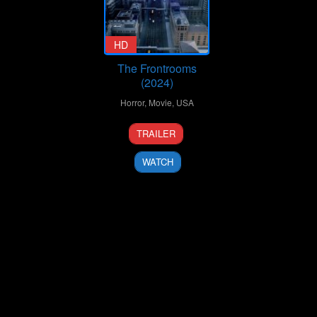
HD
The Frontrooms
(2024)
Horror
,
Movie
,
USA
17
Evan
TRAILER
Aug
Jacobs
2024
WATCH