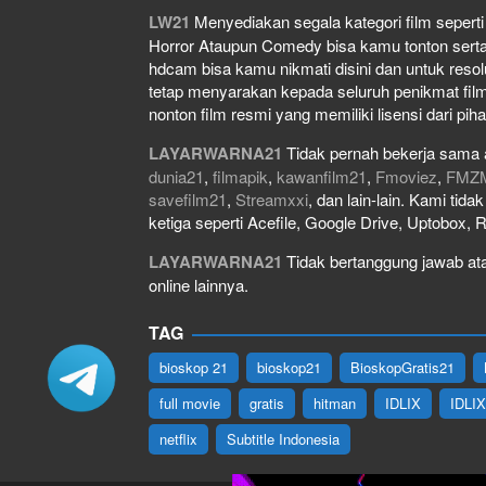
LW21
Menyediakan segala kategori film seperti f
Horror Ataupun Comedy bisa kamu tonton serta do
hdcam bisa kamu nikmati disini dan untuk resol
tetap menyarakan kepada seluruh penikmat film
nonton film resmi yang memiliki lisensi dari piha
LAYARWARNA21
Tidak pernah bekerja sama 
dunia21
,
filmapik
,
kawanfilm21
,
Fmoviez
,
FMZ
savefilm21
,
Streamxxi
, dan lain-lain. Kami tid
ketiga seperti Acefile, Google Drive, Uptobox, 
LAYARWARNA21
Tidak bertanggung jawab atas
online lainnya.
TAG
bioskop 21
bioskop21
BioskopGratis21
full movie
gratis
hitman
IDLIX
IDLI
netflix
Subtitle Indonesia