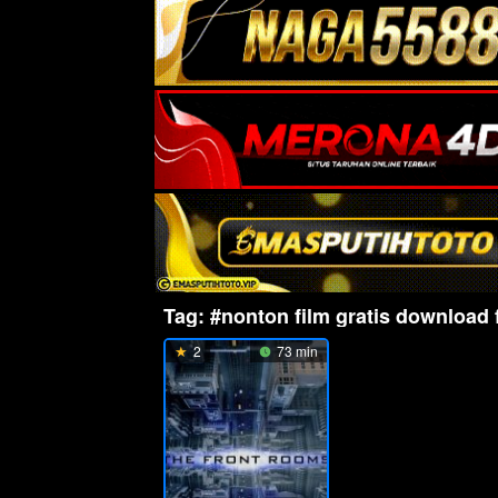
Tag:
#nonton film gratis download 
2
73 min