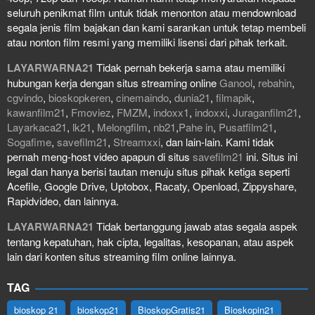
seluruh penikmat film untuk tidak menonton atau mendownload
segala jenis film bajakan dan kami sarankan untuk tetap membeli
atau nonton film resmi yang memiliki lisensi dari pihak terkait.
LAYARWARNA21
Tidak pernah bekerja sama atau memiliki
hubungan kerja dengan situs streaming online
Ganool
,
rebahin
,
cgvindo
,
bioskopkeren
,
cinemaindo
,
dunia21
,
filmapik
,
kawanfilm21
,
Fmoviez
,
FMZM
,
indoxx1
,
indoxxi
,
Juraganfilm21
,
Layarkaca21
,
lk21
,
Melongfilm
,
nb21
,
Pahe in
,
Pusatfilm21
,
Sogafime
,
savefilm21
,
Streamxxi
, dan lain-lain. Kami tidak
pernah meng-host video apapun di situs
savefilm21
ini. Situs ini
legal dan hanya berisi tautan menuju situs pihak ketiga seperti
Acefile, Google Drive, Uptobox, Racaty, Openload, Zippyshare,
Rapidvideo, dan lainnya.
LAYARWARNA21
Tidak bertanggung jawab atas segala aspek
tentang kepatuhan, hak cipta, legalitas, kesopanan, atau aspek
lain dari konten situs streaming film online lainnya.
TAG
bioskop 21
bioskop21
BioskopGratis21
Bioskopin21