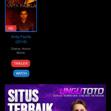
HD
Anta Fazila
(2018)
Drama
,
Horror
,
Movie
,
1
Isuu
TRAILER
Jan
Arya
2018
WATCH