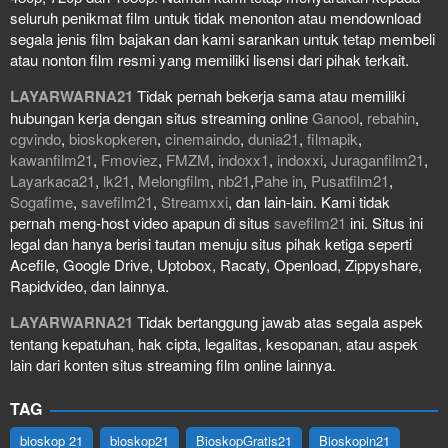
seluruh penikmat film untuk tidak menonton atau mendownload
segala jenis film bajakan dan kami sarankan untuk tetap membeli
atau nonton film resmi yang memiliki lisensi dari pihak terkait.
LAYARWARNA21
Tidak pernah bekerja sama atau memiliki
hubungan kerja dengan situs streaming online
Ganool
,
rebahin
,
cgvindo
,
bioskopkeren
,
cinemaindo
,
dunia21
,
filmapik
,
kawanfilm21
,
Fmoviez
,
FMZM
,
indoxx1
,
indoxxi
,
Juraganfilm21
,
Layarkaca21
,
lk21
,
Melongfilm
,
nb21
,
Pahe in
,
Pusatfilm21
,
Sogafime
,
savefilm21
,
Streamxxi
, dan lain-lain. Kami tidak
pernah meng-host video apapun di situs
savefilm21
ini. Situs ini
legal dan hanya berisi tautan menuju situs pihak ketiga seperti
Acefile, Google Drive, Uptobox, Racaty, Openload, Zippyshare,
Rapidvideo, dan lainnya.
LAYARWARNA21
Tidak bertanggung jawab atas segala aspek
tentang kepatuhan, hak cipta, legalitas, kesopanan, atau aspek
lain dari konten situs streaming film online lainnya.
TAG
bioskop 21
bioskop21
BioskopGratis21
Bioskopin21