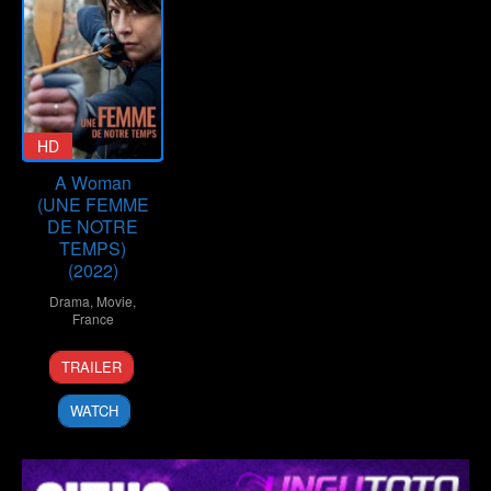
HD
A Woman
(UNE FEMME
DE NOTRE
TEMPS)
(2022)
Drama
,
Movie
,
France
5
Jean-
TRAILER
Oct
Paul
2022
Civeyrac
WATCH