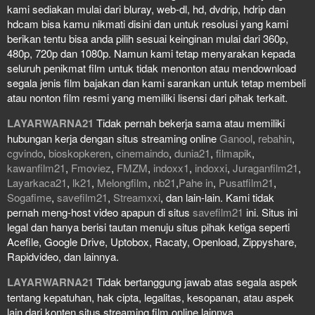
kami sediakan mulai dari bluray, web-dl, hd, dvdrip, hdrip dan
hdcam bisa kamu nikmati disini dan untuk resolusi yang kami
berikan tentu bisa anda pilih sesuai keinginan mulai dari 360p,
480p, 720p dan 1080p. Namun kami tetap menyarakan kepada
seluruh penikmat film untuk tidak menonton atau mendownload
segala jenis film bajakan dan kami sarankan untuk tetap membeli
atau nonton film resmi yang memiliki lisensi dari pihak terkait.
LAYARWARNA21
Tidak pernah bekerja sama atau memiliki
hubungan kerja dengan situs streaming online
Ganool
,
rebahin
,
cgvindo
,
bioskopkeren
,
cinemaindo
,
dunia21
,
filmapik
,
kawanfilm21
,
Fmoviez
,
FMZM
,
indoxx1
,
indoxxi
,
Juraganfilm21
,
Layarkaca21
,
lk21
,
Melongfilm
,
nb21
,
Pahe in
,
Pusatfilm21
,
Sogafime
,
savefilm21
,
Streamxxi
, dan lain-lain. Kami tidak
pernah meng-host video apapun di situs
savefilm21
ini. Situs ini
legal dan hanya berisi tautan menuju situs pihak ketiga seperti
Acefile, Google Drive, Uptobox, Racaty, Openload, Zippyshare,
Rapidvideo, dan lainnya.
LAYARWARNA21
Tidak bertanggung jawab atas segala aspek
tentang kepatuhan, hak cipta, legalitas, kesopanan, atau aspek
lain dari konten situs streaming film online lainnya.