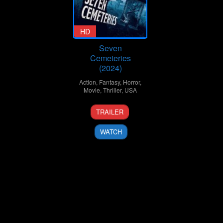
HD
Seven
Cemeteries
(2024)
Action
,
Fantasy
,
Horror
,
Movie
,
Thriller
,
USA
11
John
TRAILER
Oct
Gulager
2024
WATCH