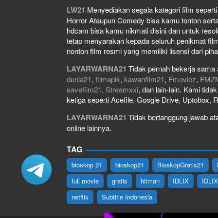
LW21
Menyediakan segala kategori film seperti f
Horror Ataupun Comedy bisa kamu tonton serta do
hdcam bisa kamu nikmati disini dan untuk resol
tetap menyarakan kepada seluruh penikmat film
nonton film resmi yang memiliki lisensi dari piha
LAYARWARNA21
Tidak pernah bekerja sama 
dunia21
,
filmapik
,
kawanfilm21
,
Fmoviez
,
FMZ
savefilm21
,
Streamxxi
, dan lain-lain. Kami tid
ketiga seperti Acefile, Google Drive, Uptobox, 
LAYARWARNA21
Tidak bertanggung jawab atas
online lainnya.
TAG
bioskop 21
bioskop21
BioskopGratis21
full movie
gratis
hitman
IDLIX
IDLI
netflix
Subtitle Indonesia