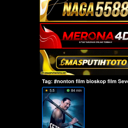
Tag:
#nonton film bioskop film Sev
5.5
84 min