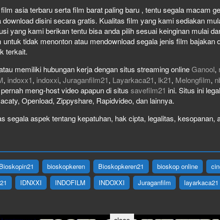
ilm asia terbaru serta film barat paling baru , tentu segala macam genr
wnload disini secara gratis. Kualitas film yang kami sediakan mulai 
usi yang kami berikan tentu bisa anda pilih sesuai keinginan mulai 
 untuk tidak menonton atau mendownload segala jenis film bajakan 
k terkait.
atau memiliki hubungan kerja dengan situs streaming online
Ganool
,
M
,
indoxx1
,
indoxxi
,
Juraganfilm21
,
Layarkaca21
,
lk21
,
Melongfilm
,
n
ak pernah meng-host video apapun di situs
savefilm21
ini. Situs ini le
Racaty, Openload, Zippyshare, Rapidvideo, dan lainnya.
 segala aspek tentang kepatuhan, hak cipta, legalitas, kesopanan, at
Bioskopin21
bioskopkeren
Bioskopkeren21
bioskop online
ci
X21
IDNXXI
INDOFILM
INDOXXI
Juraganfilm
layarkaca21
close