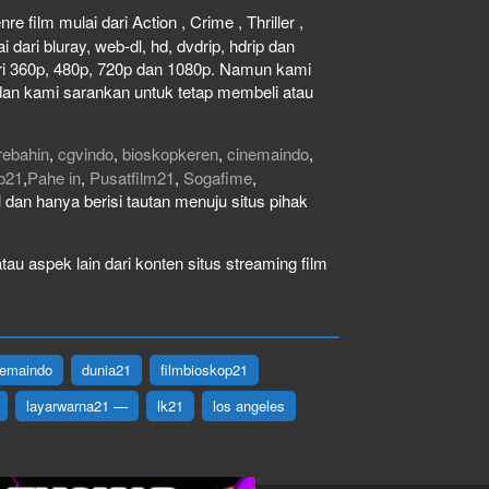
e film mulai dari Action , Crime , Thriller ,
dari bluray, web-dl, hd, dvdrip, hdrip dan
dari 360p, 480p, 720p dan 1080p. Namun kami
dan kami sarankan untuk tetap membeli atau
rebahin
,
cgvindo
,
bioskopkeren
,
cinemaindo
,
b21
,
Pahe in
,
Pusatfilm21
,
Sogafime
,
gal dan hanya berisi tautan menuju situs pihak
au aspek lain dari konten situs streaming film
nemaindo
dunia21
filmbioskop21
layarwarna21 —
lk21
los angeles