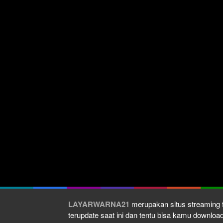
LAYARWARNA21
merupakan situs streaming f
terupdate saat ini dan tentu bisa kamu downlo