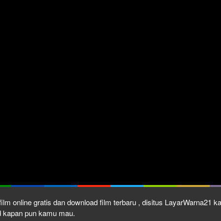
ilm online gratis dan download film terbaru , disitus LayarWarna21 
ad kapan pun kamu mau.