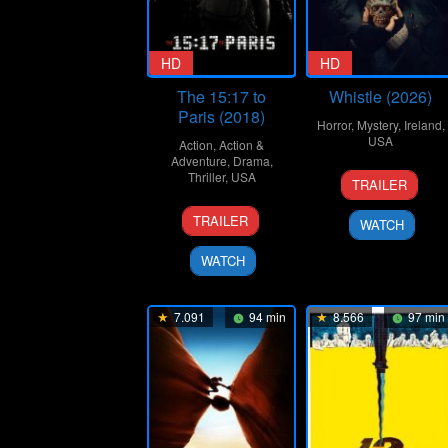
HD
HD
The 15:17 to
Whistle (2026)
Paris (2018)
Horror
,
Mystery
,
Ireland
,
USA
Action
,
Action &
Adventure
,
Drama
,
20
Corin
Thriller
,
USA
TRAILER
Jan
Hardy
7
Clint
2026
TRAILER
WATCH
Feb
Eastwood
2018
WATCH
7.091
94 min
8.566
97 min