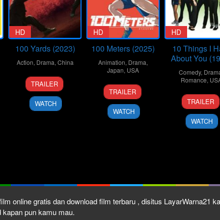
HD
HD
HD
100 Yards (2023)
100 Meters (2025)
10 Things I H
About You (1
Action
,
Drama
,
China
Animation
,
Drama
,
Japan
,
USA
Comedy
,
Dram
20
Xu
Romance
,
US
TRAILER
19
Kenji
Sep
Junfeng
TRAILER
30
Gil
Sep
Iwaisawa
2024
TRAILER
WATCH
Mar
Junge
2025
WATCH
1999
WATCH
ilm online gratis dan download film terbaru , disitus LayarWarna21 
ad kapan pun kamu mau.