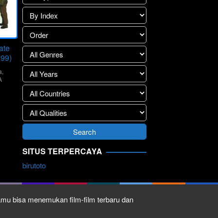
ate
999)
a
,
A
r
SITUS TERPERCAYA
birutoto
kamu bisa menemukan film-film terbaru dan