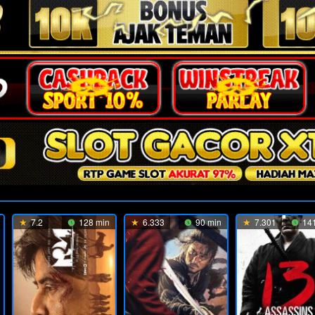
7.2
128 min
6.333
90 min
7.301
141