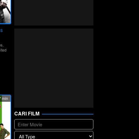
ns
re
,
ited
hi
 min
CARI FILM