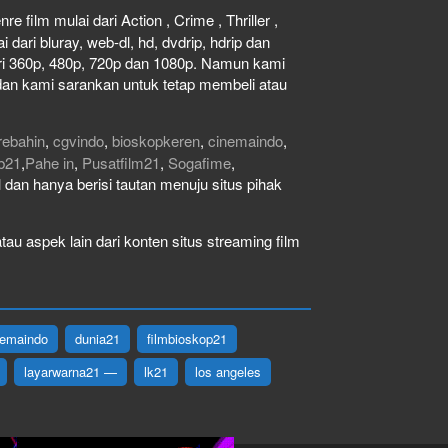
e film mulai dari Action , Crime , Thriller ,
dari bluray, web-dl, hd, dvdrip, hdrip dan
dari 360p, 480p, 720p dan 1080p. Namun kami
dan kami sarankan untuk tetap membeli atau
rebahin
,
cgvindo
,
bioskopkeren
,
cinemaindo
,
b21
,
Pahe in
,
Pusatfilm21
,
Sogafime
,
gal dan hanya berisi tautan menuju situs pihak
au aspek lain dari konten situs streaming film
nemaindo
dunia21
filmbioskop21
layarwarna21 —
lk21
los angeles