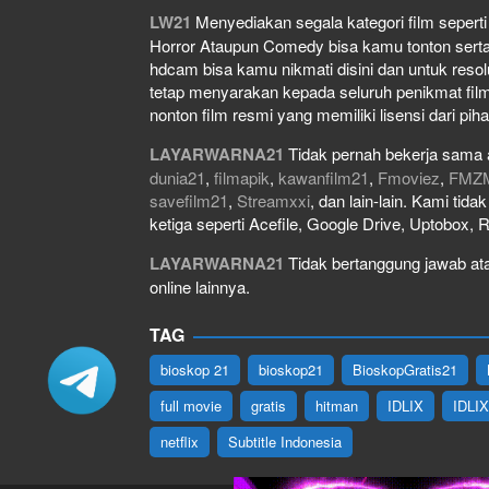
LW21
Menyediakan segala kategori film seperti f
Horror Ataupun Comedy bisa kamu tonton serta do
hdcam bisa kamu nikmati disini dan untuk resol
tetap menyarakan kepada seluruh penikmat film
nonton film resmi yang memiliki lisensi dari piha
LAYARWARNA21
Tidak pernah bekerja sama 
dunia21
,
filmapik
,
kawanfilm21
,
Fmoviez
,
FMZ
savefilm21
,
Streamxxi
, dan lain-lain. Kami tid
ketiga seperti Acefile, Google Drive, Uptobox, 
LAYARWARNA21
Tidak bertanggung jawab atas
online lainnya.
TAG
bioskop 21
bioskop21
BioskopGratis21
full movie
gratis
hitman
IDLIX
IDLI
netflix
Subtitle Indonesia