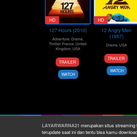
HD
HD
127 Hours (2010)
12 Angry Men
(1957)
Adventure
,
Drama
,
Thriller
,
France
,
United
Drama
,
USA
Kingdom
,
USA
10
Don
TRAILER
12
Danny
Apr
Kranze
TRAILER
Nov
Boyle
1957
WATCH
2010
WATCH
LAYARWARNA21
merupakan situs streaming f
terupdate saat ini dan tentu bisa kamu downlo