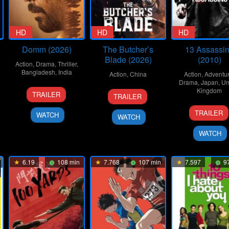
HD
HD
HD
Domm (2026)
The Butcher’s
13 Assassi
Blade (2026)
(2010)
Action
,
Drama
,
Thriller
,
Bangladesh
,
India
Action
,
China
Action
,
Adventu
Drama
,
Japan
,
Un
21
Redoan
8
Liu
Kingdom
TRAILER
TRAILER
Mar
Rony
Jan
Wenpu
25
Takas
2026
2026
TRAILER
WATCH
WATCH
Sep
Miike
2010
WATCH
6.19
108 min
7.768
107 min
7.597
97