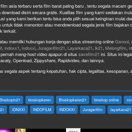
ilm asia terbaru serta film barat paling baru , tentu segala macam genr
wnload disini secara gratis. Kualitas film yang kami sediakan mulai 
usi yang kami berikan tentu bisa anda pilih sesuai keinginan mulai 
 untuk tidak menonton atau mendownload segala jenis film bajakan 
k terkait.
atau memiliki hubungan kerja dengan situs streaming online
Ganool
,
M
,
indoxx1
,
indoxxi
,
Juraganfilm21
,
Layarkaca21
,
lk21
,
Melongfilm
,
n
ak pernah meng-host video apapun di situs
savefilm21
ini. Situs ini le
Racaty, Openload, Zippyshare, Rapidvideo, dan lainnya.
 segala aspek tentang kepatuhan, hak cipta, legalitas, kesopanan, at
Bioskopin21
bioskopkeren
Bioskopkeren21
bioskop online
ci
X21
IDNXXI
INDOFILM
INDOXXI
Juraganfilm
layarkaca21
close