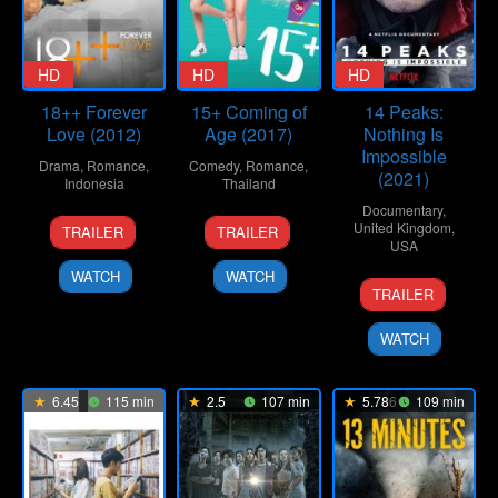
HD
HD
HD
18++ Forever
15+ Coming of
14 Peaks:
Love (2012)
Age (2017)
Nothing Is
Impossible
Drama
,
Romance
,
Comedy
,
Romance
,
(2021)
Indonesia
Thailand
Documentary
,
12
Nayato
3
Naphat
United Kingdom
,
TRAILER
TRAILER
Jul
Fio
Aug
Chitveerapat
USA
2012
Nuala
2017
WATCH
WATCH
12
Torquil
TRAILER
Nov
Jones
2021
WATCH
6.45
115 min
2.5
107 min
5.786
109 min