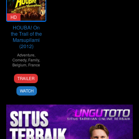
HD
HOUBA! On
the Trail of the
Marsupilami
(2012)
Adventure
,
Comedy
,
Family
,
Belgium
,
France
3
Alain
TRAILER
Apr
Chabat
2012
WATCH