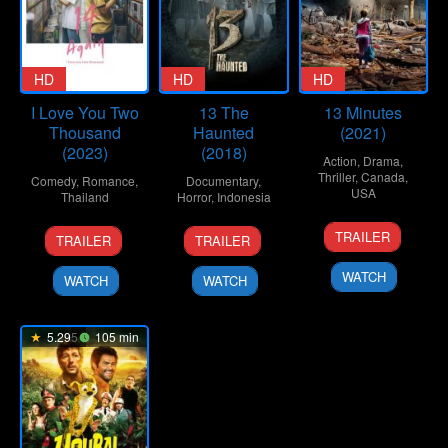
HD
HD
HD
I Love You Two
13 The
13 Minutes
Thousand
Haunted
(2021)
(2023)
(2018)
Action
,
Drama
,
Thriller
,
Canada
,
Comedy
,
Romance
,
Documentary
,
USA
Thailand
Horror
,
Indonesia
29
Lindsay
12
Nareubadee
26
Muhammad
TRAILER
TRAILER
TRAILER
Oct
Gossling
Oct
Wetchakam
Jul
Rusni
2021
2023
2018
WATCH
WATCH
WATCH
5.295
105 min