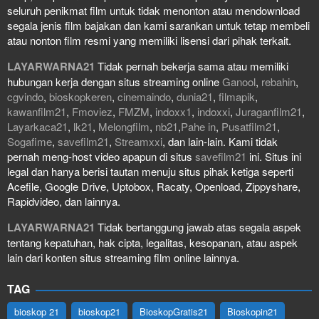
seluruh penikmat film untuk tidak menonton atau mendownload
segala jenis film bajakan dan kami sarankan untuk tetap membeli
atau nonton film resmi yang memiliki lisensi dari pihak terkait.
LAYARWARNA21
Tidak pernah bekerja sama atau memiliki
hubungan kerja dengan situs streaming online
Ganool
,
rebahin
,
cgvindo
,
bioskopkeren
,
cinemaindo
,
dunia21
,
filmapik
,
kawanfilm21
,
Fmoviez
,
FMZM
,
indoxx1
,
indoxxi
,
Juraganfilm21
,
Layarkaca21
,
lk21
,
Melongfilm
,
nb21
,
Pahe in
,
Pusatfilm21
,
Sogafime
,
savefilm21
,
Streamxxi
, dan lain-lain. Kami tidak
pernah meng-host video apapun di situs
savefilm21
ini. Situs ini
legal dan hanya berisi tautan menuju situs pihak ketiga seperti
Acefile, Google Drive, Uptobox, Racaty, Openload, Zippyshare,
Rapidvideo, dan lainnya.
LAYARWARNA21
Tidak bertanggung jawab atas segala aspek
tentang kepatuhan, hak cipta, legalitas, kesopanan, atau aspek
lain dari konten situs streaming film online lainnya.
TAG
bioskop 21
bioskop21
BioskopGratis21
Bioskopin21