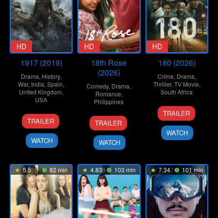
HD
HD
HD
1917 (2019)
18th Rose
180 (2026)
(2026)
Drama
,
History
,
Crime
,
Drama
,
War
,
India
,
Spain
,
Thriller
,
TV Movie
,
Comedy
,
Drama
,
United Kingdom
,
South Africa
Romance
,
USA
Philippines
16
Alex
TRAILER
25
Joey
9
Dolly
Apr
Yazbek
TRAILER
TRAILER
Dec
Coughlin
Apr
Dulu
2026
WATCH
2019
2026
WATCH
WATCH
5.5
82 min
4.839
103 min
7.347
101 min