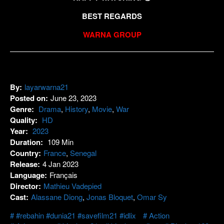
BEST REGARDS
WARNA GROUP
By:
layarwarna21
Posted on:
June 23, 2023
Genre:
Drama
,
History
,
Movie
,
War
Quality:
HD
Year:
2023
Duration:
109 Min
Country:
France
,
Senegal
Release:
4 Jan 2023
Language:
Français
Director:
Mathieu Vadepied
Cast:
Alassane Diong
,
Jonas Bloquet
,
Omar Sy
#rebahin #dunia21 #savefilm21 #idlix
Action