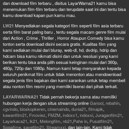
dan download film terbaru , disitus LayarWarna21 kamu bisa
menemukan film-film terbaru dan terupdate saat ini dan tentu bisa
kamu download kapan pun kamu mau.
LW21
Menyediakan segala kategori film seperti film asia terbaru
serta film barat paling baru , tentu segala macam genre film mulai
dari Action , Crime , Thriller , Horror Ataupun Comedy bisa kamu
tonton serta download disini secara gratis. Kualitas film yang
kami sediakan mulai dari bluray, web-dl, hd, dvdrip, hdrip dan
hdcam bisa kamu nikmati disini dan untuk resolusi yang kami
berikan tentu bisa anda pilih sesuai keinginan mulai dari 360p,
480p, 720p dan 1080p. Namun kami tetap menyarakan kepada
seluruh penikmat film untuk tidak menonton atau mendownload
segala jenis film bajakan dan kami sarankan untuk tetap membeli
atau nonton film resmi yang memiliki lisensi dari pihak terkait.
LAYARWARNA21
Tidak pernah bekerja sama atau memiliki
hubungan kerja dengan situs streaming online
Ganool
,
rebahin
,
cgvindo
,
bioskopkeren
,
cinemaindo
,
dunia21
,
filmapik
,
kawanfilm21
,
Fmoviez
,
FMZM
,
indoxx1
,
indoxxi
,
Juraganfilm21
,
Layarkaca21
,
lk21
,
Melongfilm
,
nb21
,
Pahe in
,
Pusatfilm21
,
Sogafime
,
savefilm21
,
Streamxxi
, dan lain-lain. Kami tidak