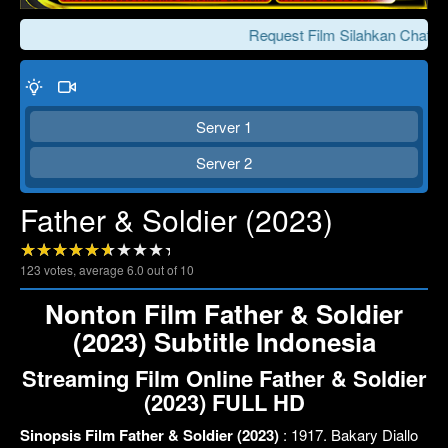
Request Film Silahkan Chat Ke
Server 1
Server 2
Father & Soldier (2023)
Click To Play
Lewati >>>
123
votes, average
6.0
out of 10
Nonton Film Father & Soldier
(2023) Subtitle Indonesia
Streaming Film Online Father & Soldier
(2023) FULL HD
Sinopsis Film Father & Soldier (2023)
: 1917. Bakary Diallo