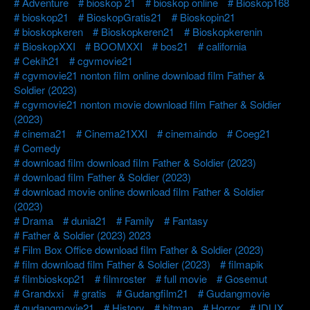
Adventure
bioskop 21
bioskop online
Bioskop168
bioskop21
BioskopGratis21
Bioskopin21
bioskopkeren
Bioskopkeren21
Bioskopkerenin
BioskopXXI
BOOMXXI
bos21
california
Cekih21
cgvmovie21
cgvmovie21 nonton film online download film Father &
Soldier (2023)
cgvmovie21 nonton movie download film Father & Soldier
(2023)
cinema21
Cinema21XXI
cinemaindo
Coeg21
Comedy
download film download film Father & Soldier (2023)
download film Father & Soldier (2023)
download movie online download film Father & Soldier
(2023)
Drama
dunia21
Family
Fantasy
Father & Soldier (2023) 2023
Film Box Office download film Father & Soldier (2023)
film download film Father & Soldier (2023)
filmapik
filmbioskop21
filmroster
full movie
Gosemut
Grandxxi
gratis
Gudangfilm21
Gudangmovie
gudangmovie21
History
hitman
Horror
IDLIX