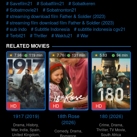
Savefilm21
Sobatfilm21
Sobatkeren
Sobatmovie21
Sobatnonton21
streaming download film Father & Soldier (2023)
streaming film download film Father & Soldier (2023)
sub indo
Subtitle Indonesia
subtitle indonesia cgv21
Terbit21
Thriller
Waktu21
War
RELATED MOVIES
7.984
119 min
7.768
131 min
5.83
94 min
HD
HD
HD
1917 (2019)
18th Rose
180 (2026)
(2026)
Drama
,
History
,
Crime
,
Drama
,
War
,
India
,
Spain
,
Thriller
,
TV Movie
,
Comedy
,
Drama
,
United Kingdom
,
South Africa
Romance
,