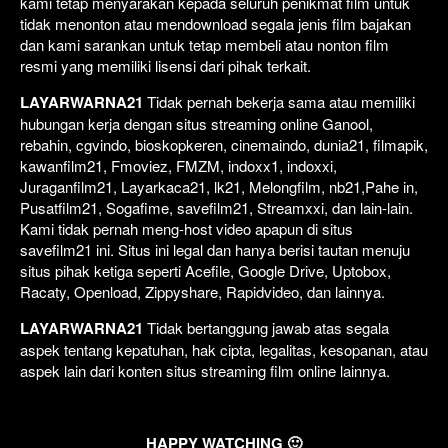
kami tetap menyarakan kepada seluruh penikmat film untuk
tidak menonton atau mendownload segala jenis film bajakan
dan kami sarankan untuk tetap membeli atau nonton film
resmi yang memiliki lisensi dari pihak terkait.
LAYARWARNA21
Tidak pernah bekerja sama atau memiliki
hubungan kerja dengan situs streaming online Ganool,
rebahin, cgvindo, bioskopkeren, cinemaindo, dunia21, filmapik,
kawanfilm21, Fmoviez, FMZM, indoxx1, indoxxi,
Juraganfilm21, Layarkaca21, lk21, Melongfilm, nb21,Pahe in,
Pusatfilm21, Sogafime, savefilm21, Streamxxi, dan lain-lain.
Kami tidak pernah meng-host video apapun di situs
savefilm21 ini. Situs ini legal dan hanya berisi tautan menuju
situs pihak ketiga seperti Acefile, Google Drive, Uptobox,
Racaty, Openload, Zippyshare, Rapidvideo, dan lainnya.
LAYARWARNA21
Tidak bertanggung jawab atas segala
aspek tentang kepatuhan, hak cipta, legalitas, kesopanan, atau
aspek lain dari konten situs streaming film online lainnya.
HAPPY WATCHING 🙂