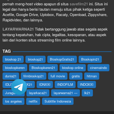
pernah meng-host video apapun di situs
savefilm21
ini. Situs ini
legal dan hanya berisi tautan menuju situs pihak ketiga seperti
Acefile, Google Drive, Uptobox, Racaty, Openload, Zippyshare,
Rapidvideo, dan lainnya.
LAYARWARNA21
Tidak bertanggung jawab atas segala aspek
tentang kepatuhan, hak cipta, legalitas, kesopanan, atau aspek
lain dari konten situs streaming film online lainnya.
TAG
bioskop 21
bioskop21
BioskopGratis21
Bioskopin21
bioskopkeren
Bioskopkeren21
bioskop online
cinemaindo
dunia21
filmbioskop21
full movie
gratis
hitman
IDLIX
IDLIX21
IDNXXI
INDOFILM
INDOXXI
Juraganfilm
layarkaca21
layarwarna21 —
lk21
los angeles
netflix
Subtitle Indonesia