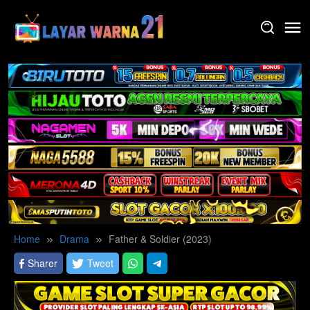
Skip
to
content
Home
Drama
Father & Soldier (2023)
Sharer
Tweet