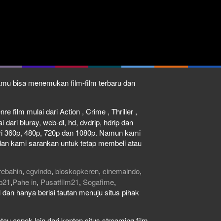
kamu bisa menemukan film-film terbaru dan
e film mulai dari Action , Crime , Thriller ,
dari bluray, web-dl, hd, dvdrip, hdrip dan
dari 360p, 480p, 720p dan 1080p. Namun kami
dan kami sarankan untuk tetap membeli atau
rebahin
,
cgvindo
,
bioskopkeren
,
cinemaindo
,
b21
,
Pahe in
,
Pusatfilm21
,
Sogafime
,
gal dan hanya berisi tautan menuju situs pihak
au aspek lain dari konten situs streaming film