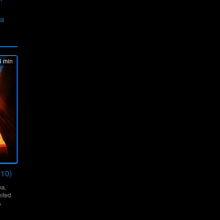
ia
 min
010)
ma
,
ited
A
y