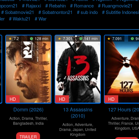
opcorn21
Rajaxxi
Rebahin
Romance
Ruangmovie21
Sobatmovie21
Sobatnonton21
sub indo
Subtitle Indones
ler
Waktu21
War
7.2
128 min
7.301
141 min
7.091
94
HD
HD
HD
Domm (2026)
13 Assassins
127 Hours (2
(2010)
Action
,
Drama
,
Thriller
,
Adventure
,
Dra
Bangladesh
,
India
Thriller
,
France
,
Un
Action
,
Adventure
,
Kingdom
,
US
Drama
,
Japan
,
United
21
Redoan
Kingdom
TRAILER
12
Dann