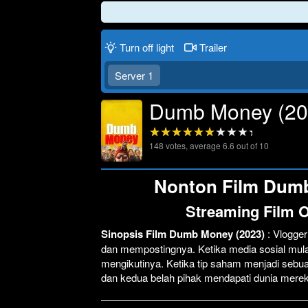
Turn off light
Trailer
Server 1
Dumb Money (20
148
votes, average
6.6
out of 10
Nonton Film Dumb 
Streaming Film 
Sinopsis Film Dumb Money (2023)
: Vlogge
dan mempostingnya. Ketika media sosial mul
mengikutinya. Ketika tip saham menjadi seb
dan kedua belah pihak mendapati dunia mereka