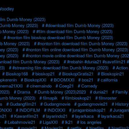
Woodley
 film Dumb Money (2023)
 Dumb Money (2023)
#download film Dumb Money (2023)
b Money (2023)
#film download film Dumb Money (2023)
#nonton film bioskop download film Dumb Money (2023)
mb Money (2023)
#nonton film download film Dumb Money (2023)
ney (2023)
#nonton film online download film Dumb Money (2023)
ney (2023)
#nonton movie online download film Dumb Money (202
ownload film Dumb Money (2023)
#rebahin #dunia21 #savefilm21 #i
23)
#streaming film download film Dumb Money (2023)
Action
Bioskop168
bioskop21
BioskopGratis21
Bioskopin21
opkerenin
BioskopXXI
BOOMXXI
bos21
california
inema21XXI
cinemaindo
Coeg21
Comedy
2023)
Drama
Dumb Money (2023)2023
dunia21
Family
 Dumb Money (2023)
filmapik
filmbioskop21
filmroster
is
Gudangfilm21
Gudangmovie
gudangmovie21
History
DNXXI
INDOFILM
INDOXXI
juraganbioskop21
Juragan
lm21
Kawanfilm21
layarindo21
layarkaca
layarkaca21
e
Lebahmovie21
LigaXXI
lk21
los angeles
husetts
movie21
Movies21
netflix
Ngefilm
Ngefilm2