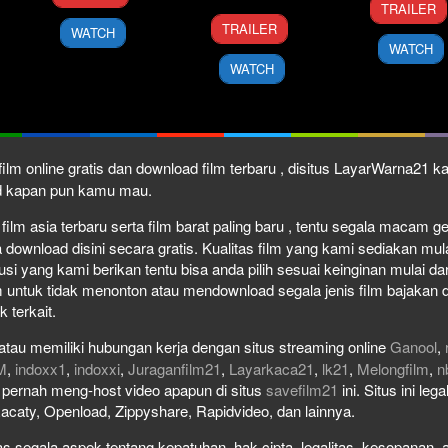
Mar
Rony
TRAILER
25
Takashi
Nov
Boyle
2026
TRAILER
WATCH
Sep
Miike
2010
WATCH
2010
WATCH
ilm online gratis dan download film terbaru , disitus LayarWarna21 
ad kapan pun kamu mau.
ilm asia terbaru serta film barat paling baru , tentu segala macam genr
wnload disini secara gratis. Kualitas film yang kami sediakan mulai 
usi yang kami berikan tentu bisa anda pilih sesuai keinginan mulai 
 untuk tidak menonton atau mendownload segala jenis film bajakan 
k terkait.
atau memiliki hubungan kerja dengan situs streaming online
Ganool
,
M
,
indoxx1
,
indoxxi
,
Juraganfilm21
,
Layarkaca21
,
lk21
,
Melongfilm
,
n
ak pernah meng-host video apapun di situs
savefilm21
ini. Situs ini le
Racaty, Openload, Zippyshare, Rapidvideo, dan lainnya.
 segala aspek tentang kepatuhan, hak cipta, legalitas, kesopanan, at