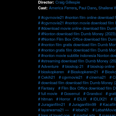
Director:
Craig Gillespie
Cast:
America Ferrera
,
Paul Dano
,
Shailene 
#cgvmovie21 #nonton film online download
#cgvmovie21 #nonton movie download film
#download movie online download film Dum
#Nonton download film Dumb Money (2023)
#Nonton Film Box Office download film Du
#nonton film gratis download film Dumb Mo
#nonton gratis film download film Dumb Mo
#nonton movie subtitle indonesia Nonton d
#streaming download film Dumb Money (20
Adventure
bioskop 21
bioskop online
bioskopkeren
Bioskopkeren21
Biosk
Cekih21
cgvmovie21
cinema21
C
download film download film Dumb Money (
Fantasy
Film Box Office download film
full movie
Gosemut
Grandxxi
grat
hitman
Horror
IDLIX
IDLIX21
I
Juraganfilm21
Juraganfilm99
Kacafi
layarwarna21 —
lebah21
LebahMovi
loss of loved one
martial arts
massac