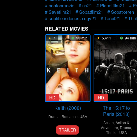
nontonmovie
ns21
Planetfilm21
P
Savefilm21
Sobatfilm21
Sobatkeren
subtitle indonesia cgv21
Terbit21
Thril
RELATED MOVIES
7
93 min
5.411
94 min
HD
HD
Keith (2008)
The 15:17 to
Paris (2018)
Drama
,
Romance
,
USA
Action
,
Action &
13
Todd
Adventure
,
Drama
,
TRAILER
Thriller
,
USA
Sep
Kessler