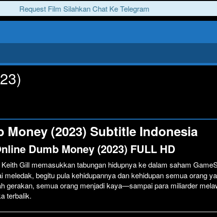
Request Film Silahkan Chat Ke Telegram
23)
Money (2023) Subtitle Indonesia
Online Dumb Money (2023) FULL HD
r Keith Gill memasukkan tabungan hidupnya ke dalam saham Game
ai meledak, begitu pula kehidupannya dan kehidupan semua orang y
uah gerakan, semua orang menjadi kaya—sampai para miliarder mela
 terbalik.
Click To P
Lewati >