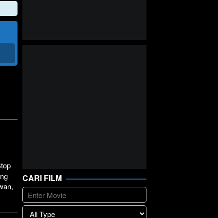
Stop
ang
CARI FILM
wan,
lay
>>