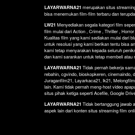
LAYARWARNA21
merupakan situs streaming 
bisa menemukan film-film terbaru dan terupd
LW21
Menyediakan segala kategori film seperti
film mulai dari Action , Crime , Thriller , Ho
Kualitas film yang kami sediakan mulai dari bl
untuk resolusi yang kami berikan tentu bisa a
kami tetap menyarakan kepada seluruh penikm
dan kami sarankan untuk tetap membeli atau non
LAYARWARNA21
Tidak pernah bekerja sama 
rebahin, cgvindo, bioskopkeren, cinemaindo, 
Juraganfilm21, Layarkaca21, lk21, Melongfilm,
lain. Kami tidak pernah meng-host video apapun
situs pihak ketiga seperti Acefile, Google Dr
LAYARWARNA21
Tidak bertanggung jawab at
aspek lain dari konten situs streaming film onl