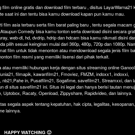
film online gratis dan download film terbaru , disitus LayarWarna21
ate saat ini dan tentu bisa kamu download kapan pun kamu mau.
 film asia terbaru serta film barat paling baru , tentu segala macam 
rror Ataupun Comedy bisa kamu tonton serta download disini secara grat
uray, web-dl, hd, dvdrip, hdrip dan hdcam bisa kamu nikmati disini da
nda pilih sesuai keinginan mulai dari 360p, 480p, 720p dan 1080p. N
at film untuk tidak menonton atau mendownload segala jenis film b
ton film resmi yang memiliki lisensi dari pihak terkait.
atau memiliki hubungan kerja dengan situs streaming online Ganool
dunia21, filmapik, kawanfilm21, Fmoviez, FMZM, indoxx1, indoxxi,
 nb21,Pahe in, Pusatfilm21, Sogafime, savefilm21, Streamxxi, dan la
 di situs savefilm21 ini. Situs ini legal dan hanya berisi tautan menu
ive, Uptobox, Racaty, Openload, Zippyshare, Rapidvideo, dan lainnya.
as segala aspek tentang kepatuhan, hak cipta, legalitas, kesopanan,
ine lainnya.
HAPPY WATCHING 🙂