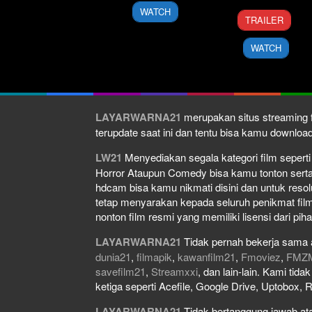
2008
WATCH
7
Clint
TRAILER
Feb
Eastwood
2018
WATCH
LAYARWARNA21
merupakan situs streaming f
terupdate saat ini dan tentu bisa kamu downlo
LW21
Menyediakan segala kategori film seperti f
Horror Ataupun Comedy bisa kamu tonton serta do
hdcam bisa kamu nikmati disini dan untuk resol
tetap menyarakan kepada seluruh penikmat film
nonton film resmi yang memiliki lisensi dari piha
LAYARWARNA21
Tidak pernah bekerja sama 
dunia21
,
filmapik
,
kawanfilm21
,
Fmoviez
,
FMZ
savefilm21
,
Streamxxi
, dan lain-lain. Kami tid
ketiga seperti Acefile, Google Drive, Uptobox, 
LAYARWARNA21
Tidak bertanggung jawab atas