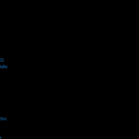
3)
dlix
film
1