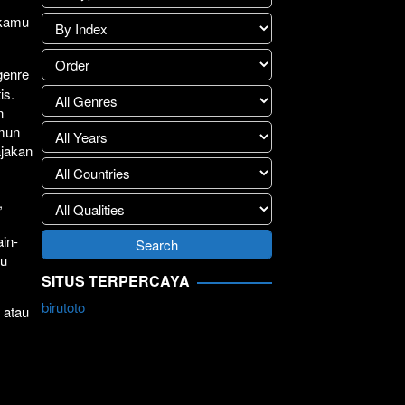
 kamu
genre
is.
n
amun
ajakan
,
in-
ju
SITUS TERPERCAYA
birutoto
 atau