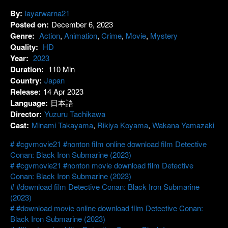
By:
layarwarna21
Posted on:
December 6, 2023
Genre:
Action
,
Animation
,
Crime
,
Movie
,
Mystery
Quality:
HD
Year:
2023
Duration:
110 Min
Country:
Japan
Release:
14 Apr 2023
Language:
日本語
Director:
Yuzuru Tachikawa
Cast:
Minami Takayama
,
Rikiya Koyama
,
Wakana Yamazaki
#cgvmovie21 #nonton film online download film Detective
Conan: Black Iron Submarine (2023)
#cgvmovie21 #nonton movie download film Detective
Conan: Black Iron Submarine (2023)
#download film Detective Conan: Black Iron Submarine
(2023)
#download movie online download film Detective Conan:
Black Iron Submarine (2023)