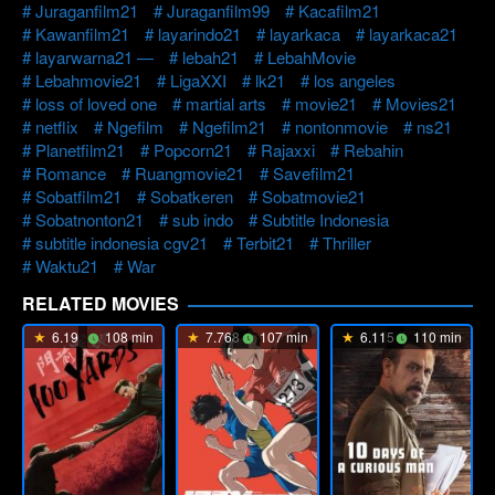
Juraganfilm21
Juraganfilm99
Kacafilm21
Kawanfilm21
layarindo21
layarkaca
layarkaca21
layarwarna21 —
lebah21
LebahMovie
Lebahmovie21
LigaXXI
lk21
los angeles
loss of loved one
martial arts
movie21
Movies21
netflix
Ngefilm
Ngefilm21
nontonmovie
ns21
Planetfilm21
Popcorn21
Rajaxxi
Rebahin
Romance
Ruangmovie21
Savefilm21
Sobatfilm21
Sobatkeren
Sobatmovie21
Sobatnonton21
sub indo
Subtitle Indonesia
subtitle indonesia cgv21
Terbit21
Thriller
Waktu21
War
RELATED MOVIES
6.19
108 min
7.768
107 min
6.115
110 min