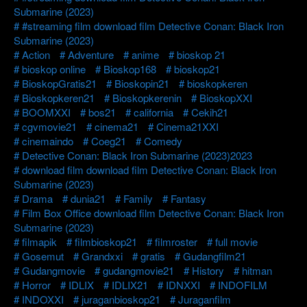
Submarine (2023)
#streaming film download film Detective Conan: Black Iron
Submarine (2023)
Action
Adventure
anime
bioskop 21
bioskop online
Bioskop168
bioskop21
BioskopGratis21
Bioskopin21
bioskopkeren
Bioskopkeren21
Bioskopkerenin
BioskopXXI
BOOMXXI
bos21
california
Cekih21
cgvmovie21
cinema21
Cinema21XXI
cinemaindo
Coeg21
Comedy
Detective Conan: Black Iron Submarine (2023)2023
download film download film Detective Conan: Black Iron
Submarine (2023)
Drama
dunia21
Family
Fantasy
Film Box Office download film Detective Conan: Black Iron
Submarine (2023)
filmapik
filmbioskop21
filmroster
full movie
Gosemut
Grandxxi
gratis
Gudangfilm21
Gudangmovie
gudangmovie21
History
hitman
Horror
IDLIX
IDLIX21
IDNXXI
INDOFILM
INDOXXI
juraganbioskop21
Juraganfilm