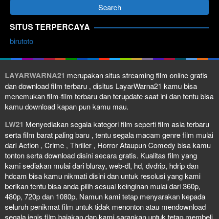
SITUS TERPERCAYA
birutoto
LAYARWARNA21
merupakan situs streaming film online gratis
dan download film terbaru , disitus LayarWarna21 kamu bisa
menemukan film-film terbaru dan terupdate saat ini dan tentu bisa
kamu download kapan pun kamu mau.
LW21
Menyediakan segala kategori film seperti film asia terbaru
serta film barat paling baru , tentu segala macam genre film mulai
dari Action , Crime , Thriller , Horror Ataupun Comedy bisa kamu
tonton serta download disini secara gratis. Kualitas film yang
kami sediakan mulai dari bluray, web-dl, hd, dvdrip, hdrip dan
hdcam bisa kamu nikmati disini dan untuk resolusi yang kami
berikan tentu bisa anda pilih sesuai keinginan mulai dari 360p,
480p, 720p dan 1080p. Namun kami tetap menyarakan kepada
seluruh penikmat film untuk tidak menonton atau mendownload
segala jenis film bajakan dan kami sarankan untuk tetap membeli