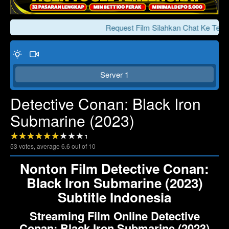
Request Film Silahkan Chat Ke Teleg
Server 1
Detective Conan: Black Iron
Submarine (2023)
Click To Play
Lewati >>>
53
votes, average
6.6
out of 10
Nonton Film Detective Conan:
Black Iron Submarine (2023)
Subtitle Indonesia
Streaming Film Online Detective
Conan: Black Iron Submarine (2023)