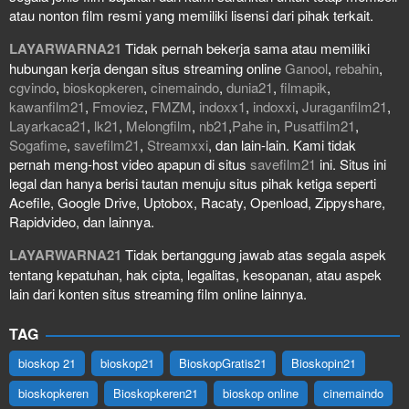
atau nonton film resmi yang memiliki lisensi dari pihak terkait.
LAYARWARNA21
Tidak pernah bekerja sama atau memiliki
hubungan kerja dengan situs streaming online
Ganool
,
rebahin
,
cgvindo
,
bioskopkeren
,
cinemaindo
,
dunia21
,
filmapik
,
kawanfilm21
,
Fmoviez
,
FMZM
,
indoxx1
,
indoxxi
,
Juraganfilm21
,
Layarkaca21
,
lk21
,
Melongfilm
,
nb21
,
Pahe in
,
Pusatfilm21
,
Sogafime
,
savefilm21
,
Streamxxi
, dan lain-lain. Kami tidak
pernah meng-host video apapun di situs
savefilm21
ini. Situs ini
legal dan hanya berisi tautan menuju situs pihak ketiga seperti
Acefile, Google Drive, Uptobox, Racaty, Openload, Zippyshare,
Rapidvideo, dan lainnya.
LAYARWARNA21
Tidak bertanggung jawab atas segala aspek
tentang kepatuhan, hak cipta, legalitas, kesopanan, atau aspek
lain dari konten situs streaming film online lainnya.
TAG
bioskop 21
bioskop21
BioskopGratis21
Bioskopin21
bioskopkeren
Bioskopkeren21
bioskop online
cinemaindo