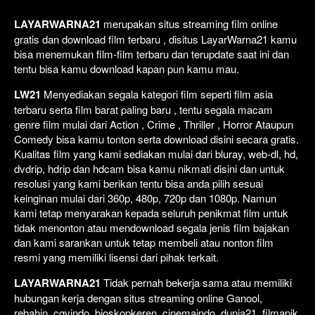
LAYARWARNA21
merupakan situs streaming film online
gratis dan download film terbaru , disitus LayarWarna21 kamu
bisa menemukan film-film terbaru dan terupdate saat ini dan
tentu bisa kamu download kapan pun kamu mau.
LW21
Menyediakan segala kategori film seperti film asia
terbaru serta film barat paling baru , tentu segala macam
genre film mulai dari Action , Crime , Thriller , Horror Ataupun
Comedy bisa kamu tonton serta download disini secara gratis.
Kualitas film yang kami sediakan mulai dari bluray, web-dl, hd,
dvdrip, hdrip dan hdcam bisa kamu nikmati disini dan untuk
resolusi yang kami berikan tentu bisa anda pilih sesuai
keinginan mulai dari 360p, 480p, 720p dan 1080p. Namun
kami tetap menyarakan kepada seluruh penikmat film untuk
tidak menonton atau mendownload segala jenis film bajakan
dan kami sarankan untuk tetap membeli atau nonton film
resmi yang memiliki lisensi dari pihak terkait.
LAYARWARNA21
Tidak pernah bekerja sama atau memiliki
hubungan kerja dengan situs streaming online Ganool,
rebahin, cgvindo, bioskopkeren, cinemaindo, dunia21, filmapik,