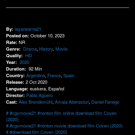
By:
layarwarna21
Posted on:
October 10, 2023
Rate:
NR
Genre:
Drama
,
History
,
Movie
Quality:
HD
Year:
2020
Duration:
92 Min
Country:
Argentina
,
France
,
Spain
Release:
2 Oct 2020
Language:
euskera, Español
Director:
Pablo Agüero
Cast:
Àlex Brendemühl
,
Amaia Aberasturi
,
Daniel Fanego
#cgvmovie21 #nonton film online download film Coven
(2020)
#cgvmovie21 #nonton movie download film Coven (2020)
#download film Coven (2020)