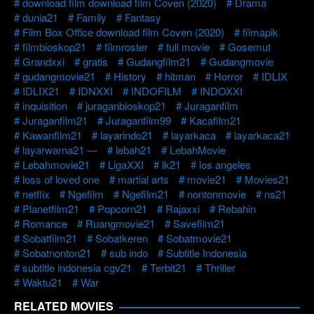
download film download film Coven (2020)
Drama
dunia21
Family
Fantasy
Film Box Office download film Coven (2020)
filmapik
filmbioskop21
filmroster
full movie
Gosemut
Grandxxi
gratis
Gudangfilm21
Gudangmovie
gudangmovie21
History
hitman
Horror
IDLIX
IDLIX21
IDNXXI
INDOFILM
INDOXXI
inquisition
juraganbioskop21
Juraganfilm
Juraganfilm21
Juraganfilm99
Kacafilm21
Kawanfilm21
layarindo21
layarkaca
layarkaca21
layarwarna21 —
lebah21
LebahMovie
Lebahmovie21
LigaXXI
lk21
los angeles
loss of loved one
martial arts
movie21
Movies21
netflix
Ngefilm
Ngefilm21
nontonmovie
ns21
Planetfilm21
Popcorn21
Rajaxxi
Rebahin
Romance
Ruangmovie21
Savefilm21
Sobatfilm21
Sobatkeren
Sobatmovie21
Sobatnonton21
sub indo
Subtitle Indonesia
subtitle indonesia cgv21
Terbit21
Thriller
Waktu21
War
RELATED MOVIES