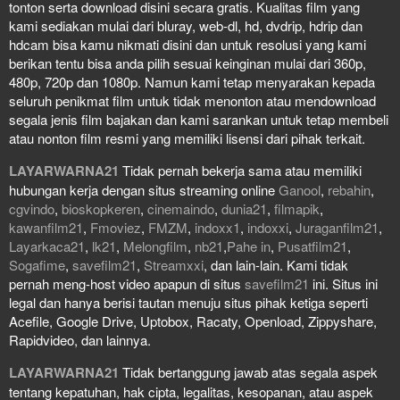
tonton serta download disini secara gratis. Kualitas film yang
kami sediakan mulai dari bluray, web-dl, hd, dvdrip, hdrip dan
hdcam bisa kamu nikmati disini dan untuk resolusi yang kami
berikan tentu bisa anda pilih sesuai keinginan mulai dari 360p,
480p, 720p dan 1080p. Namun kami tetap menyarakan kepada
seluruh penikmat film untuk tidak menonton atau mendownload
segala jenis film bajakan dan kami sarankan untuk tetap membeli
atau nonton film resmi yang memiliki lisensi dari pihak terkait.
LAYARWARNA21
Tidak pernah bekerja sama atau memiliki
hubungan kerja dengan situs streaming online
Ganool
,
rebahin
,
cgvindo
,
bioskopkeren
,
cinemaindo
,
dunia21
,
filmapik
,
kawanfilm21
,
Fmoviez
,
FMZM
,
indoxx1
,
indoxxi
,
Juraganfilm21
,
Layarkaca21
,
lk21
,
Melongfilm
,
nb21
,
Pahe in
,
Pusatfilm21
,
Sogafime
,
savefilm21
,
Streamxxi
, dan lain-lain. Kami tidak
pernah meng-host video apapun di situs
savefilm21
ini. Situs ini
legal dan hanya berisi tautan menuju situs pihak ketiga seperti
Acefile, Google Drive, Uptobox, Racaty, Openload, Zippyshare,
Rapidvideo, dan lainnya.
LAYARWARNA21
Tidak bertanggung jawab atas segala aspek
tentang kepatuhan, hak cipta, legalitas, kesopanan, atau aspek