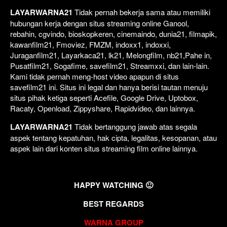
LAYARWARNA21
Tidak pernah bekerja sama atau memiliki
hubungan kerja dengan situs streaming online Ganool,
rebahin, cgvindo, bioskopkeren, cinemaindo, dunia21, filmapik,
kawanfilm21, Fmoviez, FMZM, indoxx1, indoxxi,
Juraganfilm21, Layarkaca21, lk21, Melongfilm, nb21,Pahe in,
Pusatfilm21, Sogafime, savefilm21, Streamxxi, dan lain-lain.
Kami tidak pernah meng-host video apapun di situs
savefilm21 ini. Situs ini legal dan hanya berisi tautan menuju
situs pihak ketiga seperti Acefile, Google Drive, Uptobox,
Racaty, Openload, Zippyshare, Rapidvideo, dan lainnya.
LAYARWARNA21
Tidak bertanggung jawab atas segala
aspek tentang kepatuhan, hak cipta, legalitas, kesopanan, atau
aspek lain dari konten situs streaming film online lainnya.
HAPPY WATCHING 🙂
BEST REGARDS
WARNA GROUP