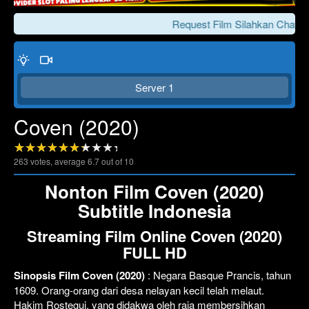
Request Film Silahkan Chat Ke
Server 1
Coven (2020)
263
votes, average
6.7
out of 10
Click To Play
Lewati >>>
Nonton Film Coven (2020)
Subtitle Indonesia
Streaming Film Online Coven (2020)
FULL HD
Sinopsis Film Coven (2020)
: Negara Basque Prancis, tahun
1609. Orang-orang dari desa nelayan kecil telah melaut.
Hakim Rostegui, yang didakwa oleh raja membersihkan