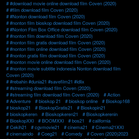
#download movie online download film Coven (2020)
#film download film Coven (2020)
#Nonton download film Coven (2020)
#nonton film bioskop download film Coven (2020)
#Nonton Film Box Office download film Coven (2020)
#nonton film download film Coven (2020)
#nonton film gratis download film Coven (2020)
#nonton film online download film Coven (2020)
#nonton gratis film download film Coven (2020)
#nonton movie online download film Coven (2020)
#nonton movie subtitle indonesia Nonton download film
Coven (2020)
#rebahin #dunia21 #savefilm21 #idlix
#streaming download film Coven (2020)
#streaming film download film Coven (2020)
Action
Adventure
bioskop 21
bioskop online
Bioskop168
bioskop21
BioskopGratis21
Bioskopin21
bioskopkeren
Bioskopkeren21
Bioskopkerenin
BioskopXXI
BOOMXXI
bos21
california
Cekih21
cgvmovie21
cinema21
Cinema21XXI
cinemaindo
Coeg21
Comedy
Coven (2020)2023