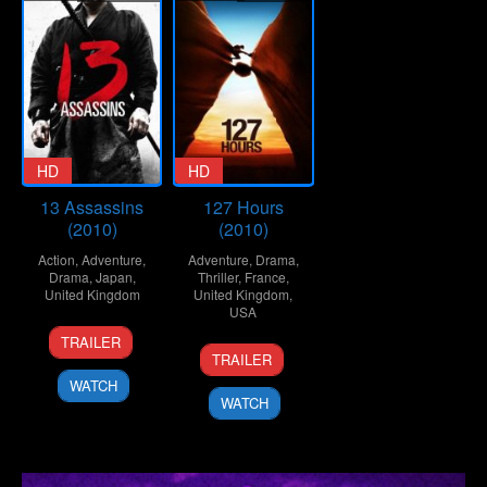
HD
HD
13 Assassins
127 Hours
(2010)
(2010)
Action
,
Adventure
,
Adventure
,
Drama
,
Drama
,
Japan
,
Thriller
,
France
,
United Kingdom
United Kingdom
,
USA
25
Takashi
TRAILER
12
Danny
Sep
Miike
TRAILER
Nov
Boyle
2010
WATCH
2010
WATCH