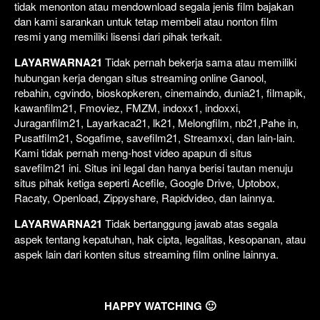
tidak menonton atau mendownload segala jenis film bajakan
dan kami sarankan untuk tetap membeli atau nonton film
resmi yang memiliki lisensi dari pihak terkait.
LAYARWARNA21
Tidak pernah bekerja sama atau memiliki
hubungan kerja dengan situs streaming online Ganool,
rebahin, cgvindo, bioskopkeren, cinemaindo, dunia21, filmapik,
kawanfilm21, Fmoviez, FMZM, indoxx1, indoxxi,
Juraganfilm21, Layarkaca21, lk21, Melongfilm, nb21,Pahe in,
Pusatfilm21, Sogafime, savefilm21, Streamxxi, dan lain-lain.
Kami tidak pernah meng-host video apapun di situs
savefilm21 ini. Situs ini legal dan hanya berisi tautan menuju
situs pihak ketiga seperti Acefile, Google Drive, Uptobox,
Racaty, Openload, Zippyshare, Rapidvideo, dan lainnya.
LAYARWARNA21
Tidak bertanggung jawab atas segala
aspek tentang kepatuhan, hak cipta, legalitas, kesopanan, atau
aspek lain dari konten situs streaming film online lainnya.
HAPPY WATCHING 🙂