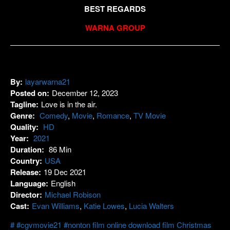
BEST REGARDS
WARNA GROUP
By:
layarwarna21
Posted on:
December 12, 2023
Tagline:
Love is in the air.
Genre:
Comedy
,
Movie
,
Romance
,
TV Movie
Quality:
HD
Year:
2021
Duration:
86 Min
Country:
USA
Release:
19 Dec 2021
Language:
English
Director:
Michael Robison
Cast:
Evan Williams
,
Katie Lowes
,
Lucia Walters
#cgvmovie21 #nonton film online download film Christmas