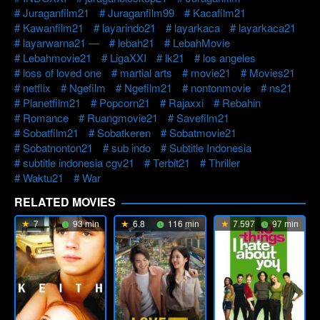
Juraganfilm21
Juraganfilm99
Kacafilm21
Kawanfilm21
layarindo21
layarkaca
layarkaca21
layarwarna21 —
lebah21
LebahMovie
Lebahmovie21
LigaXXI
lk21
los angeles
loss of loved one
martial arts
movie21
Movies21
netflix
Ngefilm
Ngefilm21
nontonmovie
ns21
Planetfilm21
Popcorn21
Rajaxxi
Rebahin
Romance
Ruangmovie21
Savefilm21
Sobatfilm21
Sobatkeren
Sobatmovie21
Sobatnonton21
sub indo
Subtitle Indonesia
subtitle indonesia cgv21
Terbit21
Thriller
Waktu21
War
RELATED MOVIES
7
93 min
6.8
116 min
7.597
97 min