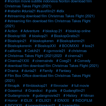
#nonton movie subtitle indonesia Nonton download film
Christmas Takes Flight (2021)
#rebahin #dunia21 #savefilm21 #idlix
#streaming download film Christmas Takes Flight (2021)
#streaming film download film Christmas Takes Flight
(2021)
Action
Adventure
bioskop 21
bioskop online
Bioskop168
bioskop21
BioskopGratis21
Bioskopin21
bioskopkeren
Bioskopkeren21
Bioskopkerenin
BioskopXXI
BOOMXXI
bos21
california
Cekih21
cgvmovie21
christmas
Christmas Takes Flight (2021)2023
cinema21
Cinema21XXI
cinemaindo
Coeg21
Comedy
download film download film Christmas Takes Flight (2021)
Drama
dunia21
Family
Fantasy
Film Box Office download film Christmas Takes Flight
(2021)
filmapik
filmbioskop21
filmroster
full movie
Gosemut
Grandxxi
gratis
Gudangfilm21
Gudangmovie
gudangmovie21
History
hitman
Horror
IDLIX
IDLIX21
IDNXXI
INDOFILM
INDOXXI
juraganbioskop21
Juraganfilm