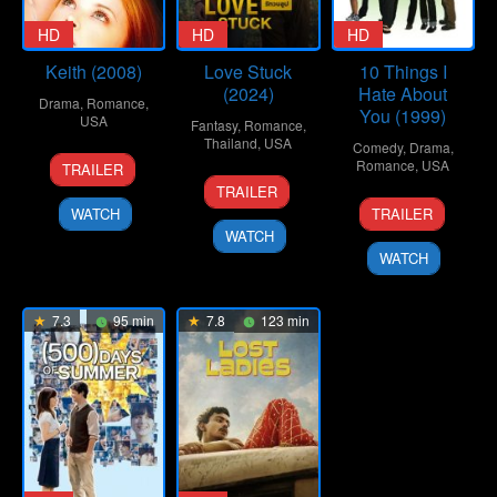
HD
HD
HD
Keith (2008)
Love Stuck
10 Things I
(2024)
Hate About
Drama
,
Romance
,
You (1999)
USA
Fantasy
,
Romance
,
Thailand
,
USA
Comedy
,
Drama
,
13
Todd
Romance
,
USA
TRAILER
16
Chongdol
Sep
Kessler
TRAILER
30
Gil
Oct
Sukulworaphat
2008
WATCH
TRAILER
Mar
Junger
2024
WATCH
1999
WATCH
7.3
95 min
7.8
123 min