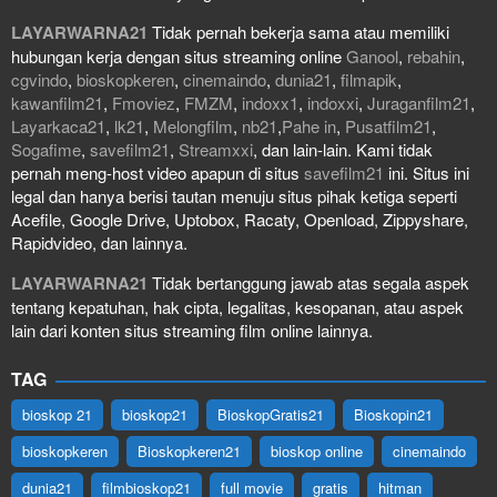
LAYARWARNA21
Tidak pernah bekerja sama atau memiliki
hubungan kerja dengan situs streaming online
Ganool
,
rebahin
,
cgvindo
,
bioskopkeren
,
cinemaindo
,
dunia21
,
filmapik
,
kawanfilm21
,
Fmoviez
,
FMZM
,
indoxx1
,
indoxxi
,
Juraganfilm21
,
Layarkaca21
,
lk21
,
Melongfilm
,
nb21
,
Pahe in
,
Pusatfilm21
,
Sogafime
,
savefilm21
,
Streamxxi
, dan lain-lain. Kami tidak
pernah meng-host video apapun di situs
savefilm21
ini. Situs ini
legal dan hanya berisi tautan menuju situs pihak ketiga seperti
Acefile, Google Drive, Uptobox, Racaty, Openload, Zippyshare,
Rapidvideo, dan lainnya.
LAYARWARNA21
Tidak bertanggung jawab atas segala aspek
tentang kepatuhan, hak cipta, legalitas, kesopanan, atau aspek
lain dari konten situs streaming film online lainnya.
TAG
bioskop 21
bioskop21
BioskopGratis21
Bioskopin21
bioskopkeren
Bioskopkeren21
bioskop online
cinemaindo
dunia21
filmbioskop21
full movie
gratis
hitman