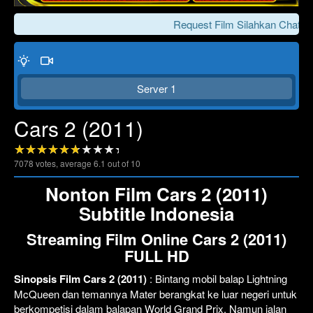
Request Film Silahkan Chat Ke
Server 1
Cars 2 (2011)
7078
votes, average
6.1
out of 10
Click To Play
Lewati >>>
Nonton Film Cars 2 (2011)
Subtitle Indonesia
Streaming Film Online Cars 2 (2011)
FULL HD
Sinopsis Film Cars 2 (2011)
: Bintang mobil balap Lightning
McQueen dan temannya Mater berangkat ke luar negeri untuk
berkompetisi dalam balapan World Grand Prix. Namun jalan