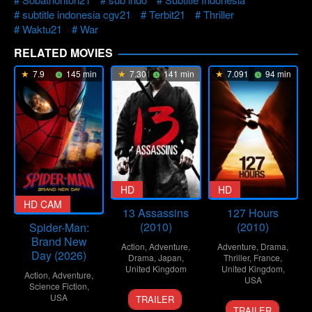
subtitle indonesia cgv21
Terbit21
Thriller
Waktu21
War
RELATED MOVIES
7.9
145 min
7.301
141 min
7.091
94 min
HD
HD
CAM
HD CAM
,
13 Assassins
127 Hours
(2010)
(2010)
Spider-Man:
Brand New
Action
,
Adventure
,
Adventure
,
Drama
,
Day (2026)
Drama
,
Japan
,
Thriller
,
France
,
United Kingdom
United Kingdom
,
Action
,
Adventure
,
USA
Science Fiction
,
25
Takashi
USA
TRAILER
12
Danny
Sep
Miike
TRAILER