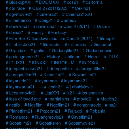
BioskopXXI
BOOMXXI
bos21
california
car race
Cars 2 (2011)2023
Cekih21
cgvmovie21
cinema21
Cinema21XXI
cinemaindo
Coeg21
Comedy
download film download film Cars 2 (2011)
Drama
dunia21
Family
Fantasy
Film Box Office download film Cars 2 (2011)
filmapik
filmbioskop21
filmroster
full movie
Gosemut
Grandxxi
gratis
Gudangfilm21
Gudangmovie
gudangmovie21
History
hitman
Horror
IDLIX
IDLIX21
IDNXXI
INDOFILM
INDOXXI
juraganbioskop21
Juraganfilm
Juraganfilm21
Juraganfilm99
Kacafilm21
Kawanfilm21
layarindo21
layarkaca
layarkaca21
layarwarna21 —
lebah21
LebahMovie
Lebahmovie21
LigaXXI
lk21
los angeles
loss of loved one
martial arts
movie21
Movies21
netflix
Ngefilm
Ngefilm21
nontonmovie
ns21
Planetfilm21
Popcorn21
Rajaxxi
Rebahin
Romance
Ruangmovie21
Savefilm21
Sobatfilm21
Sobatkeren
Sobatmovie21
Sobatnonton21
sub indo
Subtitle Indonesia