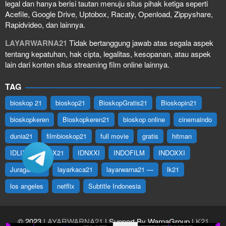
legal dan hanya berisi tautan menuju situs pihak ketiga seperti
Acefile, Google Drive, Uptobox, Racaty, Openload, Zippyshare,
Rapidvideo, dan lainnya.
LAYARWARNA21
Tidak bertanggung jawab atas segala aspek
tentang kepatuhan, hak cipta, legalitas, kesopanan, atau aspek
lain dari konten situs streaming film online lainnya.
TAG
bioskop 21
bioskop21
BioskopGratis21
Bioskopin21
bioskopkeren
Bioskopkeren21
bioskop online
cinemaindo
dunia21
filmbioskop21
full movie
gratis
hitman
IDLIX
IDLIX21
IDNXXI
INDOFILM
INDOXXI
Juraganfilm
layarkaca21
layarwarna21 —
lk21
los angeles
netflix
Subtitle Indonesia
© 2023
LAYARWARNA21
| Support By WarnaGroup
LK21