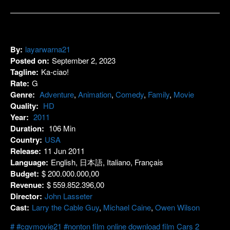
By:
layarwarna21
Posted on:
September 2, 2023
Tagline:
Ka-ciao!
Rate:
G
Genre:
Adventure
,
Animation
,
Comedy
,
Family
,
Movie
Quality:
HD
Year:
2011
Duration:
106 Min
Country:
USA
Release:
11 Jun 2011
Language:
English, 日本語, Italiano, Français
Budget:
$ 200.000.000,00
Revenue:
$ 559.852.396,00
Director:
John Lasseter
Cast:
Larry the Cable Guy
,
Michael Caine
,
Owen Wilson
#cgvmovie21 #nonton film online download film Cars 2