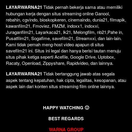
LAYARWARNA21
Tidak pernah bekerja sama atau memiliki
hubungan kerja dengan situs streaming online Ganool,
rebahin, cgvindo, bioskopkeren, cinemaindo, dunia21, filmapik,
kawanfilm21, Fmoviez, FMZM, indoxx1, indoxxi,
Juraganfilm21, Layarkaca21, lk21, Melongfilm, nb21,Pahe in,
Pusatfilm21, Sogafime, savefilm21, Streamxxi, dan lain-lain.
Kami tidak pernah meng-host video apapun di situs
savefilm21 ini. Situs ini legal dan hanya berisi tautan menuju
situs pihak ketiga seperti Acefile, Google Drive, Uptobox,
Racaty, Openload, Zippyshare, Rapidvideo, dan lainnya.
LAYARWARNA21
Tidak bertanggung jawab atas segala
aspek tentang kepatuhan, hak cipta, legalitas, kesopanan, atau
aspek lain dari konten situs streaming film online lainnya.
HAPPY WATCHING 🙂
BEST REGARDS
WARNA GROUP