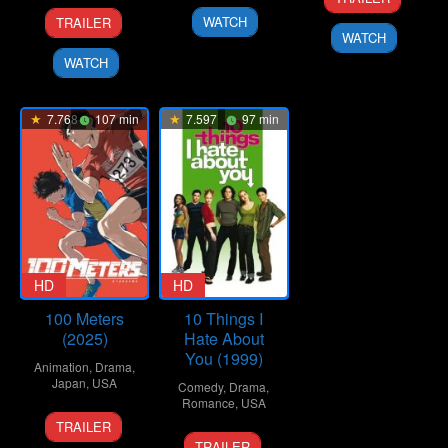
Nov
Boyle
29
Destin
2010
WATCH
TRAILER
2010
Jul
Daniel
WATCH
2026
Cretton
WATCH
7.768
107 min
7.597
97 min
HD
HD
100 Meters
10 Things I
(2025)
Hate About
You (1999)
Animation
,
Drama
,
Japan
,
USA
Comedy
,
Drama
,
Romance
,
USA
19
Kenji
TRAILER
30
Gil
Sep
Iwaisawa
TRAILER