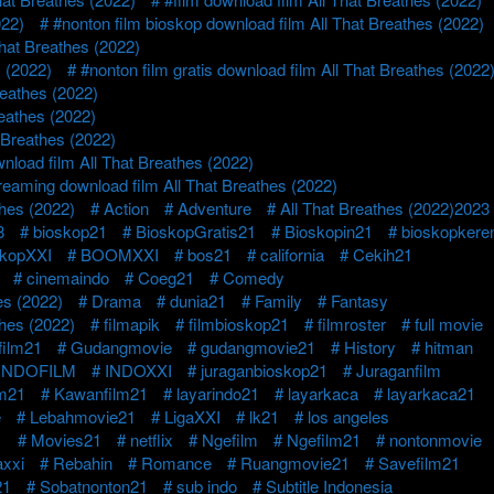
022)
#nonton film bioskop download film All That Breathes (2022)
hat Breathes (2022)
s (2022)
#nonton film gratis download film All That Breathes (2022
reathes (2022)
reathes (2022)
 Breathes (2022)
nload film All That Breathes (2022)
reaming download film All That Breathes (2022)
thes (2022)
Action
Adventure
All That Breathes (2022)2023
8
bioskop21
BioskopGratis21
Bioskopin21
bioskopkere
skopXXI
BOOMXXI
bos21
california
Cekih21
cinemaindo
Coeg21
Comedy
es (2022)
Drama
dunia21
Family
Fantasy
thes (2022)
filmapik
filmbioskop21
filmroster
full movie
ilm21
Gudangmovie
gudangmovie21
History
hitman
INDOFILM
INDOXXI
juraganbioskop21
Juraganfilm
lm21
Kawanfilm21
layarindo21
layarkaca
layarkaca21
e
Lebahmovie21
LigaXXI
lk21
los angeles
1
Movies21
netflix
Ngefilm
Ngefilm21
nontonmovie
axxi
Rebahin
Romance
Ruangmovie21
Savefilm21
21
Sobatnonton21
sub indo
Subtitle Indonesia