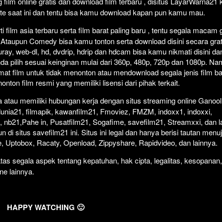
film online gratis dan download film terbaru , disitus LayarWarna21
ate saat ini dan tentu bisa kamu download kapan pun kamu mau.
 film asia terbaru serta film barat paling baru , tentu segala macam 
rror Ataupun Comedy bisa kamu tonton serta download disini secara grat
uray, web-dl, hd, dvdrip, hdrip dan hdcam bisa kamu nikmati disini da
nda pilih sesuai keinginan mulai dari 360p, 480p, 720p dan 1080p. N
at film untuk tidak menonton atau mendownload segala jenis film b
ton film resmi yang memiliki lisensi dari pihak terkait.
atau memiliki hubungan kerja dengan situs streaming online Ganool
dunia21, filmapik, kawanfilm21, Fmoviez, FMZM, indoxx1, indoxxi,
 nb21,Pahe in, Pusatfilm21, Sogafime, savefilm21, Streamxxi, dan la
 di situs savefilm21 ini. Situs ini legal dan hanya berisi tautan menu
ive, Uptobox, Racaty, Openload, Zippyshare, Rapidvideo, dan lainnya.
as segala aspek tentang kepatuhan, hak cipta, legalitas, kesopanan,
ine lainnya.
HAPPY WATCHING 🙂