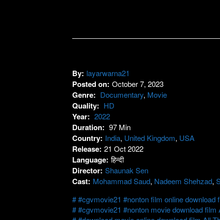
By:
layarwarna21
Posted on:
October 7, 2023
Genre:
Documentary
,
Movie
Quality:
HD
Year:
2022
Duration:
97 Min
Country:
India
,
United Kingdom
,
USA
Release:
21 Oct 2022
Language:
हिन्दी
Director:
Shaunak Sen
Cast:
Mohammad Saud
,
Nadeem Shehzad
,
S
#cgvmovie21 #nonton film online download fi
#cgvmovie21 #nonton movie download film A
#download movie online download film All T