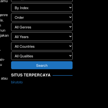
 kamu
genre
is.
n
amun
ajakan
,
in-
ju
SITUS TERPERCAYA
 atau
birutoto