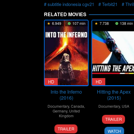
subtitle indonesia cgv21
Terbit21
Thril
RELATED MOVIES
6.949
107 min
7.738
138 min
HD
HD
Into the Inferno
Hitting the Apex
(2016)
(2015)
Documentary
,
Canada
,
Documentary
,
USA
Germany
,
United
Kingdom
2
Mark
TRAILER
Sep
Neale
7
Werner
2015
TRAILER
WATCH
Sep
Herzog