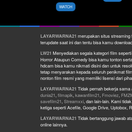
2016
WATCH
LAYARWARNA21
merupakan situs streaming f
terupdate saat ini dan tentu bisa kamu downlo
LW21
Menyediakan segala kategori film seperti f
Horror Ataupun Comedy bisa kamu tonton serta do
hdcam bisa kamu nikmati disini dan untuk resol
tetap menyarakan kepada seluruh penikmat film
nonton film resmi yang memiliki lisensi dari piha
LAYARWARNA21
Tidak pernah bekerja sama 
dunia21
,
filmapik
,
kawanfilm21
,
Fmoviez
,
FMZ
savefilm21
,
Streamxxi
, dan lain-lain. Kami tid
ketiga seperti Acefile, Google Drive, Uptobox, 
LAYARWARNA21
Tidak bertanggung jawab atas
online lainnya.