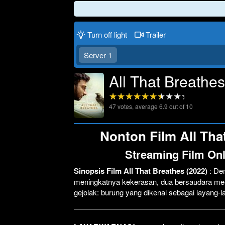
Turn off light
Trailer
Server 1
All That Breathe
47
votes, average
6.9
out of 10
Nonton Film All That
Streaming Film Onl
Sinopsis Film All That Breathes (2022)
: De
meningkatnya kekerasan, dua bersaudara men
gejolak: burung yang dikenal sebagai layang-l