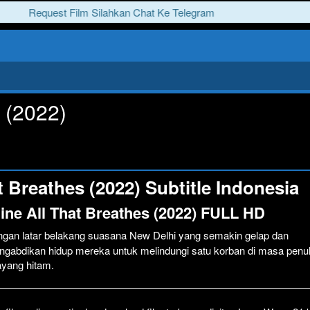
Request Film Silahkan Chat Ke Telegram
s (2022)
 Breathes (2022) Subtitle Indonesia
ine All That Breathes (2022) FULL HD
ngan latar belakang suasana New Delhi yang semakin gelap dan
gabdikan hidup mereka untuk melindungi satu korban di masa penu
ayang hitam.
Click To P
Lewati >