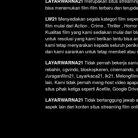
LAYARWARNA21
merupakan situs streaming 
bisa menemukan film-film terbaru dan terupd
LW21
Menyediakan segala kategori film seperti
film mulai dari Action , Crime , Thriller , Ho
Kualitas film yang kami sediakan mulai dari bl
untuk resolusi yang kami berikan tentu bisa a
kami tetap menyarakan kepada seluruh penikm
dan kami sarankan untuk tetap membeli atau non
LAYARWARNA21
Tidak pernah bekerja sama 
rebahin, cgvindo, bioskopkeren, cinemaindo, 
Juraganfilm21, Layarkaca21, lk21, Melongfilm,
lain. Kami tidak pernah meng-host video apapun
situs pihak ketiga seperti Acefile, Google Dr
LAYARWARNA21
Tidak bertanggung jawab at
aspek lain dari konten situs streaming film onl