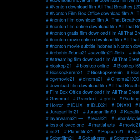
#Nonton download film All That Breathes (2
#Nonton Film Box Office download film All T
#nonton film download film All That Breathe
#nonton film online download film All That B
#nonton gratis film download film All That B
#nonton movie online download film All That
#nonton movie subtitle indonesia Nonton dow
#rebahin #dunia21 #savefilm21 #idlix
#st
#streaming film download film All That Brea
bioskop 21
bioskop online
Bioskop16
Bioskopkeren21
Bioskopkerenin
Bio
cgvmovie21
cinema21
Cinema21XXI
download film download film All That Breath
Film Box Office download film All That Brea
Gosemut
Grandxxi
gratis
Gudangf
Horror
IDLIX
IDLIX21
IDNXXI
Juraganfilm21
Juraganfilm99
Kacafi
layarwarna21 —
lebah21
LebahMovi
loss of loved one
martial arts
movie2
ns21
Planetfilm21
Popcorn21
Raj
Sobatfilm21
Sobatkeren
Sobatmovie