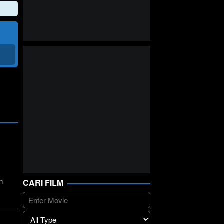
h
CARI FILM
lay
>>