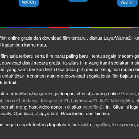
WATCH
WATCH
ilm online gratis dan download film terbaru , disitus LayarWarna21 
ad kapan pun kamu mau.
ilm asia terbaru serta film barat paling baru , tentu segala macam genr
wnload disini secara gratis. Kualitas film yang kami sediakan mulai 
usi yang kami berikan tentu bisa anda pilih sesuai keinginan mulai 
 untuk tidak menonton atau mendownload segala jenis film bajakan 
k terkait.
atau memiliki hubungan kerja dengan situs streaming online
Ganool
,
M
,
indoxx1
,
indoxxi
,
Juraganfilm21
,
Layarkaca21
,
lk21
,
Melongfilm
,
n
ak pernah meng-host video apapun di situs
savefilm21
ini. Situs ini le
Racaty, Openload, Zippyshare, Rapidvideo, dan lainnya.
 segala aspek tentang kepatuhan, hak cipta, legalitas, kesopanan, at