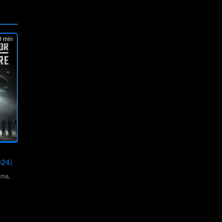
 min
024)
ama
,
ins