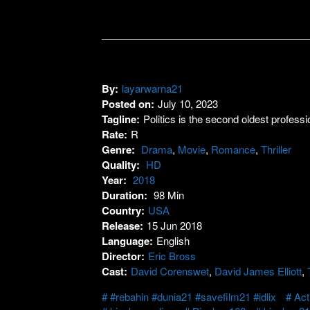
By:
layarwarna21
Posted on:
July 10, 2023
Tagline:
Politics is the second oldest professi
Rate:
R
Genre:
Drama
,
Movie
,
Romance
,
Thriller
Quality:
HD
Year:
2018
Duration:
98 Min
Country:
USA
Release:
15 Jun 2018
Language:
English
Director:
Eric Bross
Cast:
David Corenswet
,
David James Elliott
,
#rebahin #dunia21 #savefilm21 #idlix
Act