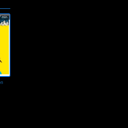
 min
en
ze