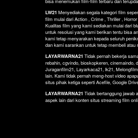
bisa menemukan film-film terbaru dan terupd
LW21
Menyediakan segala kategori film seperti
film mulai dari Action , Crime , Thriller , Ho
Kualitas film yang kami sediakan mulai dari bl
untuk resolusi yang kami berikan tentu bisa a
kami tetap menyarakan kepada seluruh penikm
dan kami sarankan untuk tetap membeli atau non
LAYARWARNA21
Tidak pernah bekerja sama 
rebahin, cgvindo, bioskopkeren, cinemaindo, 
Juraganfilm21, Layarkaca21, lk21, Melongfilm,
lain. Kami tidak pernah meng-host video apapun
situs pihak ketiga seperti Acefile, Google Dr
LAYARWARNA21
Tidak bertanggung jawab at
aspek lain dari konten situs streaming film onl