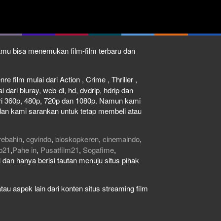
kamu bisa menemukan film-film terbaru dan
e film mulai dari Action , Crime , Thriller ,
dari bluray, web-dl, hd, dvdrip, hdrip dan
dari 360p, 480p, 720p dan 1080p. Namun kami
dan kami sarankan untuk tetap membeli atau
rebahin
,
cgvindo
,
bioskopkeren
,
cinemaindo
,
b21
,
Pahe in
,
Pusatfilm21
,
Sogafime
,
gal dan hanya berisi tautan menuju situs pihak
au aspek lain dari konten situs streaming film