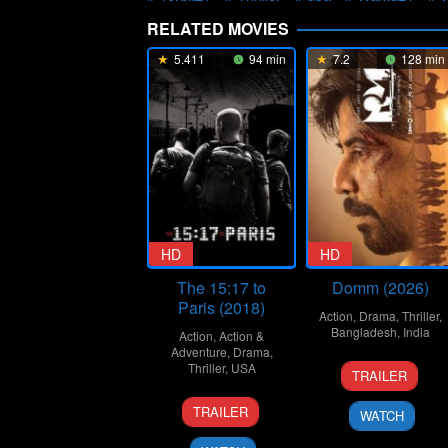
RELATED MOVIES
5.411
94 min
7.2
128 min
HD
HD
The 15:17 to
Domm (2026)
Paris (2018)
Action
,
Drama
,
Thriller
,
Bangladesh
,
India
Action
,
Action &
Adventure
,
Drama
,
21
Redoan
Thriller
,
USA
TRAILER
Mar
Rony
7
Clint
2026
TRAILER
WATCH
Feb
Eastwood
2018