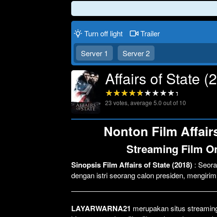
Turn off light
Trailer
Server 1
Server 2
Affairs of State (
23
votes, average
5.0
out of 10
Nonton Film Affairs
Streaming Film On
Sinopsis Film Affairs of State (2018)
: Seor
dengan istri seorang calon presiden, mengir
LAYARWARNA21
merupakan situs streaming 