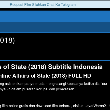
Request Film Silahkan Chat Ke Telegram
2018)
 of State (2018) Subtitle Indonesia
line Affairs of State (2018) FULL HD
ang asisten kampanye muda menghalangi kepalanya ketika dia tidur
imnya ke dalam pusaran korupsi dan pemerasan.
film online gratis dan download film terbaru , disitus LayarWarna21
Click To P
Lewati >