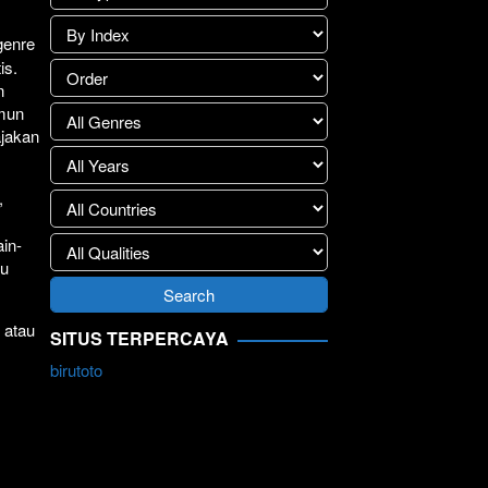
genre
is.
n
amun
ajakan
,
in-
ju
 atau
SITUS TERPERCAYA
birutoto