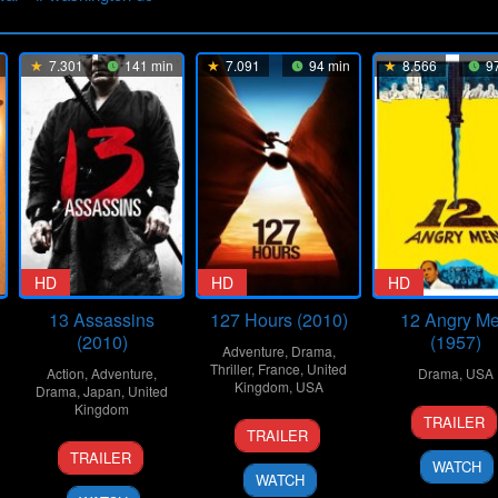
7.301
141 min
7.091
94 min
8.566
97
HD
HD
HD
13 Assassins
127 Hours (2010)
12 Angry M
(2010)
(1957)
Adventure
,
Drama
,
Thriller
,
France
,
United
Action
,
Adventure
,
Drama
,
USA
Kingdom
,
USA
Drama
,
Japan
,
United
Kingdom
10
Don
TRAILER
12
Danny
Apr
Kran
TRAILER
25
Takashi
Nov
Boyle
1957
TRAILER
WATCH
Sep
Miike
2010
WATCH
2010