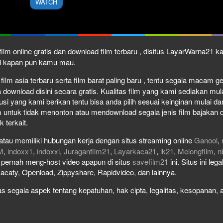
WATCH
ilm online gratis dan download film terbaru , disitus LayarWarna21 
ad kapan pun kamu mau.
ilm asia terbaru serta film barat paling baru , tentu segala macam genr
wnload disini secara gratis. Kualitas film yang kami sediakan mulai 
usi yang kami berikan tentu bisa anda pilih sesuai keinginan mulai 
 untuk tidak menonton atau mendownload segala jenis film bajakan 
k terkait.
atau memiliki hubungan kerja dengan situs streaming online
Ganool
,
M
,
indoxx1
,
indoxxi
,
Juraganfilm21
,
Layarkaca21
,
lk21
,
Melongfilm
,
n
ak pernah meng-host video apapun di situs
savefilm21
ini. Situs ini le
Racaty, Openload, Zippyshare, Rapidvideo, dan lainnya.
 segala aspek tentang kepatuhan, hak cipta, legalitas, kesopanan, at