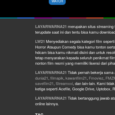
WATCH
LAYARWARNA21
merupakan situs streaming f
terupdate saat ini dan tentu bisa kamu downlo
LW21
Menyediakan segala kategori film seperti f
Horror Ataupun Comedy bisa kamu tonton serta do
hdcam bisa kamu nikmati disini dan untuk resol
tetap menyarakan kepada seluruh penikmat film
nonton film resmi yang memiliki lisensi dari piha
LAYARWARNA21
Tidak pernah bekerja sama 
dunia21
,
filmapik
,
kawanfilm21
,
Fmoviez
,
FMZ
savefilm21
,
Streamxxi
, dan lain-lain. Kami tid
ketiga seperti Acefile, Google Drive, Uptobox, 
LAYARWARNA21
Tidak bertanggung jawab atas
online lainnya.
TAG