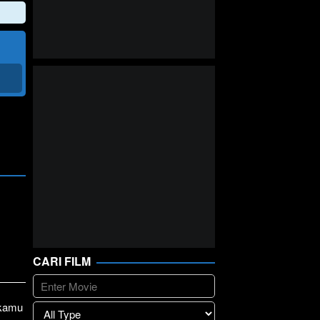
CARI FILM
 kamu
lay
>>