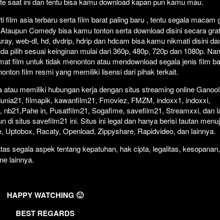
ate saat ini dan tentu bisa kamu download kapan pun kamu mau.
 film asia terbaru serta film barat paling baru , tentu segala macam 
rror Ataupun Comedy bisa kamu tonton serta download disini secara grat
uray, web-dl, hd, dvdrip, hdrip dan hdcam bisa kamu nikmati disini da
nda pilih sesuai keinginan mulai dari 360p, 480p, 720p dan 1080p. N
at film untuk tidak menonton atau mendownload segala jenis film b
ton film resmi yang memiliki lisensi dari pihak terkait.
atau memiliki hubungan kerja dengan situs streaming online Ganool
dunia21, filmapik, kawanfilm21, Fmoviez, FMZM, indoxx1, indoxxi,
 nb21,Pahe in, Pusatfilm21, Sogafime, savefilm21, Streamxxi, dan la
 di situs savefilm21 ini. Situs ini legal dan hanya berisi tautan menu
ive, Uptobox, Racaty, Openload, Zippyshare, Rapidvideo, dan lainnya.
as segala aspek tentang kepatuhan, hak cipta, legalitas, kesopanan,
ine lainnya.
HAPPY WATCHING 🙂
BEST REGARDS