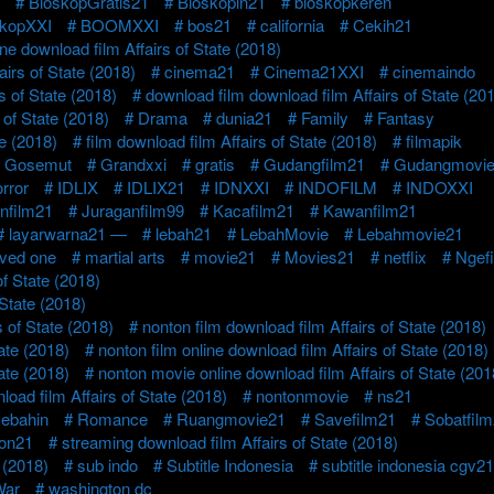
BioskopGratis21
Bioskopin21
bioskopkeren
skopXXI
BOOMXXI
bos21
california
Cekih21
ne download film Affairs of State (2018)
irs of State (2018)
cinema21
Cinema21XXI
cinemaindo
s of State (2018)
download film download film Affairs of State (20
 of State (2018)
Drama
dunia21
Family
Fantasy
te (2018)
film download film Affairs of State (2018)
filmapik
Gosemut
Grandxxi
gratis
Gudangfilm21
Gudangmovi
rror
IDLIX
IDLIX21
IDNXXI
INDOFILM
INDOXXI
nfilm21
Juraganfilm99
Kacafilm21
Kawanfilm21
layarwarna21 —
lebah21
LebahMovie
Lebahmovie21
oved one
martial arts
movie21
Movies21
netflix
Ngef
f State (2018)
 State (2018)
 of State (2018)
nonton film download film Affairs of State (2018)
tate (2018)
nonton film online download film Affairs of State (2018)
tate (2018)
nonton movie online download film Affairs of State (201
oad film Affairs of State (2018)
nontonmovie
ns21
ebahin
Romance
Ruangmovie21
Savefilm21
Sobatfil
on21
streaming download film Affairs of State (2018)
 (2018)
sub indo
Subtitle Indonesia
subtitle indonesia cgv21
War
washington dc