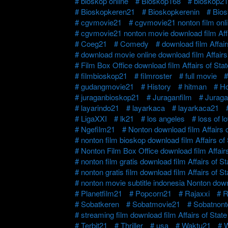
bioskop online
Bioskop168
bioskop21
Bioskopkeren21
Bioskopkerenin
Bio
cgvmovie21
cgvmovie21 nonton film onli
cgvmovie21 nonton movie download film Affa
Coeg21
Comedy
download film Affair
download movie online download film Affairs
Film Box Office download film Affairs of Sta
filmbioskop21
filmroster
full movie
gudangmovie21
History
hitman
Ho
juraganbioskop21
Juraganfilm
Juraga
layarindo21
layarkaca
layarkaca21
LigaXXI
lk21
los angeles
loss of l
Ngefilm21
Nonton download film Affairs o
nonton film bioskop download film Affairs of
Nonton Film Box Office download film Affairs
nonton film gratis download film Affairs of S
nonton gratis film download film Affairs of S
nonton movie subtitle indonesia Nonton downl
Planetfilm21
Popcorn21
Rajaxxi
R
Sobatkeren
Sobatmovie21
Sobatnont
streaming film download film Affairs of State
Terbit21
Thriller
usa
Waktu21