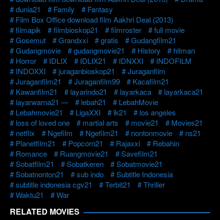
dunia21
Family
Fantasy
Film Box Office download film Aakhri Deal (2013)
filmapik
filmbioskop21
filmroster
full movie
Gosemut
Grandxxi
gratis
Gudangfilm21
Gudangmovie
gudangmovie21
History
hitman
Horror
IDLIX
IDLIX21
IDNXXI
INDOFILM
INDOXXI
juraganbioskop21
Juraganfilm
Juraganfilm21
Juraganfilm99
Kacafilm21
Kawanfilm21
layarindo21
layarkaca
layarkaca21
layarwarna21 —
lebah21
LebahMovie
Lebahmovie21
LigaXXI
lk21
los angeles
loss of loved one
martial arts
movie21
Movies21
netflix
Ngefilm
Ngefilm21
nontonmovie
ns21
Planetfilm21
Popcorn21
Rajaxxi
Rebahin
Romance
Ruangmovie21
Savefilm21
Sobatfilm21
Sobatkeren
Sobatmovie21
Sobatnonton21
sub indo
Subtitle Indonesia
subtitle indonesia cgv21
Terbit21
Thriller
Waktu21
War
RELATED MOVIES