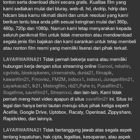
tonton serta download disini secara gratis. Kualitas film yang
kami sediakan mulai dari bluray, web-dl, hd, dvdrip, hdrip dan
hdcam bisa kamu nikmati disini dan untuk resolusi yang kami
berikan tentu bisa anda pilih sesuai keinginan mulai dari 360p,
480p, 720p dan 1080p. Namun kami tetap menyarakan kepada
seluruh penikmat film untuk tidak menonton atau mendownload
segala jenis film bajakan dan kami sarankan untuk tetap membeli
atau nonton film resmi yang memiliki lisensi dari pihak terkait.
LAYARWARNA21
Tidak pernah bekerja sama atau memiliki
hubungan kerja dengan situs streaming online
Ganool
,
rebahin
,
cgvindo
,
bioskopkeren
,
cinemaindo
,
dunia21
,
filmapik
,
kawanfilm21
,
Fmoviez
,
FMZM
,
indoxx1
,
indoxxi
,
Juraganfilm21
,
Layarkaca21
,
lk21
,
Melongfilm
,
nb21
,
Pahe in
,
Pusatfilm21
,
Sogafime
,
savefilm21
,
Streamxxi
, dan lain-lain. Kami tidak
pernah meng-host video apapun di situs
savefilm21
ini. Situs ini
legal dan hanya berisi tautan menuju situs pihak ketiga seperti
Acefile, Google Drive, Uptobox, Racaty, Openload, Zippyshare,
Rapidvideo, dan lainnya.
LAYARWARNA21
Tidak bertanggung jawab atas segala aspek
tentang kepatuhan, hak cipta, legalitas, kesopanan, atau aspek