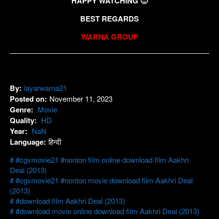
HAPPY WATCHING 🙂
BEST REGARDS
WARNA GROUP
By:
layarwarna21
Posted on:
November 11, 2023
Genre:
Movie
Quality:
HD
Year:
NaN
Language:
हिन्दी
#cgvmovie21 #nonton film online download film Aakhri
Deal (2013)
#cgvmovie21 #nonton movie download film Aakhri Deal
(2013)
#download film Aakhri Deal (2013)
#download movie online download film Aakhri Deal (2013)