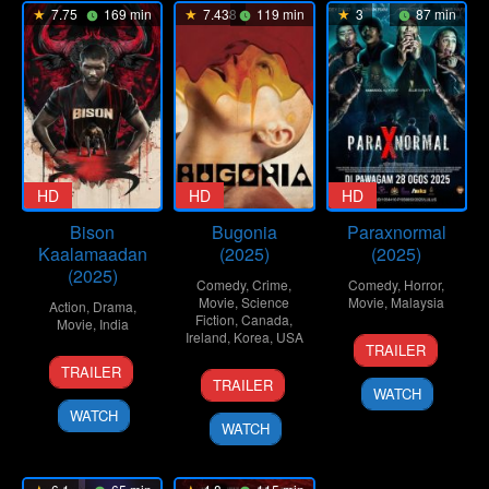
7.75
169 min
7.438
119 min
3
87 min
HD
HD
HD
Bison
Bugonia
Paraxnormal
Kaalamaadan
(2025)
(2025)
(2025)
Comedy
,
Crime
,
Comedy
,
Horror
,
Movie
,
Science
Movie
,
Malaysia
Action
,
Drama
,
Fiction
,
Canada
,
Movie
,
India
Ireland
,
Korea
,
USA
27
Mohd
TRAILER
16
Mari
Aug
Suzana
TRAILER
22
Yorgos
Oct
Selvaraj
2025
Rosly
TRAILER
WATCH
Oct
Lanthimos
2025
WATCH
2025
WATCH