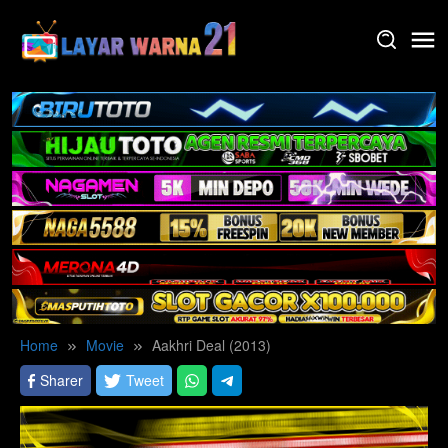
Skip
to
content
Home
Movie
Aakhri Deal (2013)
Sharer
Tweet