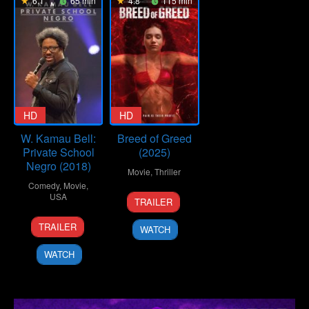
6.1
65 min
4.8
115 min
HD
HD
W. Kamau Bell:
Breed of Greed
Private School
(2025)
Negro (2018)
Movie
,
Thriller
Comedy
,
Movie
,
25
Ralph
USA
TRAILER
Sep
Hemecker
25
Shannon
2025
TRAILER
WATCH
Jun
Hartman
2018
WATCH