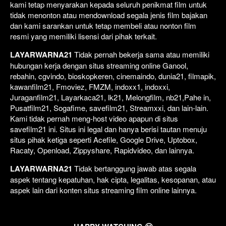
kami tetap menyarakan kepada seluruh penikmat film untuk
tidak menonton atau mendownload segala jenis film bajakan
dan kami sarankan untuk tetap membeli atau nonton film
resmi yang memiliki lisensi dari pihak terkait.
LAYARWARNA21
Tidak pernah bekerja sama atau memiliki
hubungan kerja dengan situs streaming online Ganool,
rebahin, cgvindo, bioskopkeren, cinemaindo, dunia21, filmapik,
kawanfilm21, Fmoviez, FMZM, indoxx1, indoxxi,
Juraganfilm21, Layarkaca21, lk21, Melongfilm, nb21,Pahe in,
Pusatfilm21, Sogafime, savefilm21, Streamxxi, dan lain-lain.
Kami tidak pernah meng-host video apapun di situs
savefilm21 ini. Situs ini legal dan hanya berisi tautan menuju
situs pihak ketiga seperti Acefile, Google Drive, Uptobox,
Racaty, Openload, Zippyshare, Rapidvideo, dan lainnya.
LAYARWARNA21
Tidak bertanggung jawab atas segala
aspek tentang kepatuhan, hak cipta, legalitas, kesopanan, atau
aspek lain dari konten situs streaming film online lainnya.