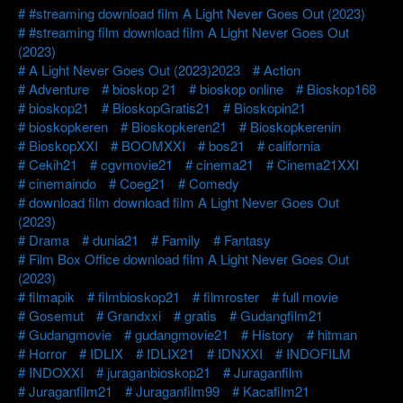
#streaming download film A Light Never Goes Out (2023)
#streaming film download film A Light Never Goes Out
(2023)
A Light Never Goes Out (2023)2023
Action
Adventure
bioskop 21
bioskop online
Bioskop168
bioskop21
BioskopGratis21
Bioskopin21
bioskopkeren
Bioskopkeren21
Bioskopkerenin
BioskopXXI
BOOMXXI
bos21
california
Cekih21
cgvmovie21
cinema21
Cinema21XXI
cinemaindo
Coeg21
Comedy
download film download film A Light Never Goes Out
(2023)
Drama
dunia21
Family
Fantasy
Film Box Office download film A Light Never Goes Out
(2023)
filmapik
filmbioskop21
filmroster
full movie
Gosemut
Grandxxi
gratis
Gudangfilm21
Gudangmovie
gudangmovie21
History
hitman
Horror
IDLIX
IDLIX21
IDNXXI
INDOFILM
INDOXXI
juraganbioskop21
Juraganfilm
Juraganfilm21
Juraganfilm99
Kacafilm21