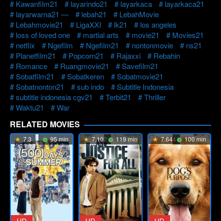
Kawanfilm21
layarindo21
layarkaca
layarkaca21
layarwarna21 —
lebah21
LebahMovie
Lebahmovie21
LigaXXI
lk21
los angeles
loss of loved one
martial arts
movie21
Movies21
netflix
Ngefilm
Ngefilm21
nontonmovie
ns21
Planetfilm21
Popcorn21
Rajaxxi
Rebahin
Romance
Ruangmovie21
Savefilm21
Sobatfilm21
Sobatkeren
Sobatmovie21
Sobatnonton21
sub indo
Subtitle Indonesia
subtitle indonesia cgv21
Terbit21
Thriller
Waktu21
War
RELATED MOVIES
7.3
95 min
7.102
119 min
7.644
100 min