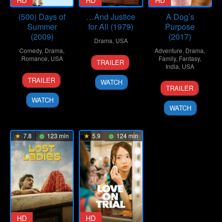
HD
HD
HD
(500) Days of
…And Justice
A Dog’s
Summer
for All (1979)
Purpose
(2009)
(2017)
Drama
,
USA
Comedy
,
Drama
,
Adventure
,
Drama
,
19
Norman
Romance
,
USA
Family
,
Fantasy
,
TRAILER
India
,
USA
Oct
Jewison
17
Marc
1979
TRAILER
WATCH
19
Lasse
Jul
Webb
TRAILER
Jan
Hallström
2009
WATCH
2017
WATCH
7.8
123 min
5.9
124 min
HD
HD