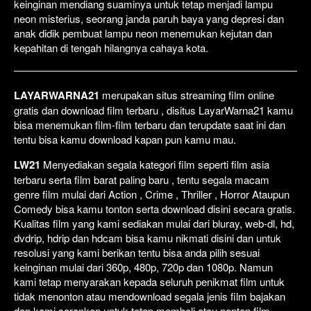
keinginan mendiang suaminya untuk tetap menjadi lampu
neon misterius, seorang janda paruh baya yang depresi dan
anak didik pembuat lampu neon menemukan kejutan dan
kepahitan di tengah hilangnya cahaya kota.
LAYARWARNA21
merupakan situs streaming film online
gratis dan download film terbaru , disitus LayarWarna21 kamu
bisa menemukan film-film terbaru dan terupdate saat ini dan
tentu bisa kamu download kapan pun kamu mau.
LW21
Menyediakan segala kategori film seperti film asia
terbaru serta film barat paling baru , tentu segala macam
genre film mulai dari Action , Crime , Thriller , Horror Ataupun
Comedy bisa kamu tonton serta download disini secara gratis.
Kualitas film yang kami sediakan mulai dari bluray, web-dl, hd,
dvdrip, hdrip dan hdcam bisa kamu nikmati disini dan untuk
resolusi yang kami berikan tentu bisa anda pilih sesuai
keinginan mulai dari 360p, 480p, 720p dan 1080p. Namun
kami tetap menyarakan kepada seluruh penikmat film untuk
tidak menonton atau mendownload segala jenis film bajakan
dan kami sarankan untuk tetap membeli atau nonton film