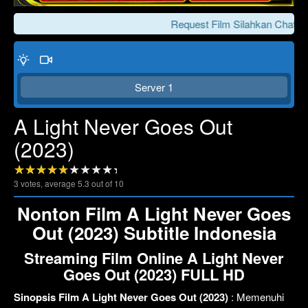
Request Film Silahkan Chat Ke
Server 1
A Light Never Goes Out
(2023)
Click To Play
Lewati >>>
3
votes, average
5.3
out of 10
Nonton Film A Light Never Goes
Out (2023) Subtitle Indonesia
Streaming Film Online A Light Never
Goes Out (2023) FULL HD
Sinopsis Film A Light Never Goes Out (2023)
: Memenuhi