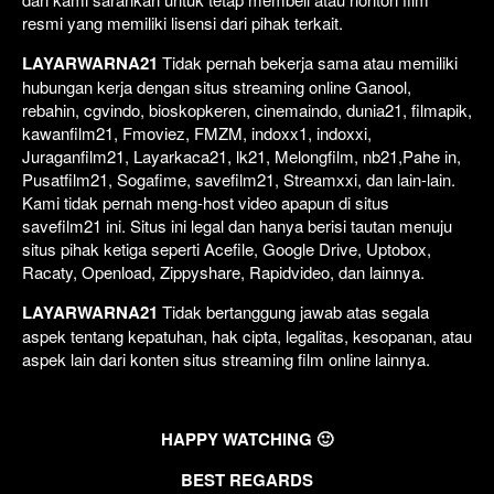
resmi yang memiliki lisensi dari pihak terkait.
LAYARWARNA21
Tidak pernah bekerja sama atau memiliki
hubungan kerja dengan situs streaming online Ganool,
rebahin, cgvindo, bioskopkeren, cinemaindo, dunia21, filmapik,
kawanfilm21, Fmoviez, FMZM, indoxx1, indoxxi,
Juraganfilm21, Layarkaca21, lk21, Melongfilm, nb21,Pahe in,
Pusatfilm21, Sogafime, savefilm21, Streamxxi, dan lain-lain.
Kami tidak pernah meng-host video apapun di situs
savefilm21 ini. Situs ini legal dan hanya berisi tautan menuju
situs pihak ketiga seperti Acefile, Google Drive, Uptobox,
Racaty, Openload, Zippyshare, Rapidvideo, dan lainnya.
LAYARWARNA21
Tidak bertanggung jawab atas segala
aspek tentang kepatuhan, hak cipta, legalitas, kesopanan, atau
aspek lain dari konten situs streaming film online lainnya.
HAPPY WATCHING 🙂
BEST REGARDS