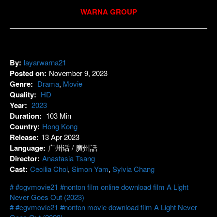
WARNA GROUP
By:
layarwarna21
Posted on:
November 9, 2023
Genre:
Drama
,
Movie
Quality:
HD
Year:
2023
Duration:
103 Min
Country:
Hong Kong
Release:
13 Apr 2023
Language:
广州话 / 廣州話
Director:
Anastasia Tsang
Cast:
Cecilia Choi
,
Simon Yam
,
Sylvia Chang
#cgvmovie21 #nonton film online download film A Light
Never Goes Out (2023)
#cgvmovie21 #nonton movie download film A Light Never