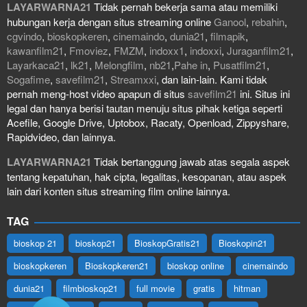
LAYARWARNA21
Tidak pernah bekerja sama atau memiliki
hubungan kerja dengan situs streaming online
Ganool
,
rebahin
,
cgvindo
,
bioskopkeren
,
cinemaindo
,
dunia21
,
filmapik
,
kawanfilm21
,
Fmoviez
,
FMZM
,
indoxx1
,
indoxxi
,
Juraganfilm21
,
Layarkaca21
,
lk21
,
Melongfilm
,
nb21
,
Pahe in
,
Pusatfilm21
,
Sogafime
,
savefilm21
,
Streamxxi
, dan lain-lain. Kami tidak
pernah meng-host video apapun di situs
savefilm21
ini. Situs ini
legal dan hanya berisi tautan menuju situs pihak ketiga seperti
Acefile, Google Drive, Uptobox, Racaty, Openload, Zippyshare,
Rapidvideo, dan lainnya.
LAYARWARNA21
Tidak bertanggung jawab atas segala aspek
tentang kepatuhan, hak cipta, legalitas, kesopanan, atau aspek
lain dari konten situs streaming film online lainnya.
TAG
bioskop 21
bioskop21
BioskopGratis21
Bioskopin21
bioskopkeren
Bioskopkeren21
bioskop online
cinemaindo
dunia21
filmbioskop21
full movie
gratis
hitman